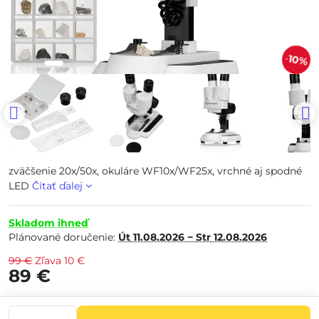
10%
zväčšenie 20x/50x, okuláre WF10x/WF25x, vrchné aj spodné
LED
Čítať ďalej
Skladom ihneď
Plánované doručenie:
Út
11.08.2026 −
Str
12.08.2026
99 €
Zľava
10 €
89 €