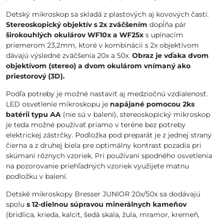
Detský mikroskop sa skladá z plastových aj kovových častí.
Stereoskopický objektív s 2x zväčšením
dopĺňa pár
širokouhlých okulárov WF10x a
WF25x
s upínacím
priemerom 23,2mm, ktoré v kombinácii s 2x objektívom
dávajú výsledné zväčšenia 20x a 50x.
Obraz je vďaka dvom
objektívom (stereo) a dvom okulárom vnímaný ako
priestorový (3D).
Podľa potreby je možné nastaviť aj medziočnú vzdialenosť.
LED osvetlenie mikroskopu je
napájané pomocou 2ks
batérii typu AA
(nie sú v balení), stereoskopický mikroskop
je teda možné používať priamo v teréne bez potreby
elektrickej zástrčky. Podložka pod preparát je z jednej strany
čierna a z druhej biela pre optimálny kontrast pozadia pri
skúmaní rôznych vzoriek. Pri používaní spodného osvetlenia
na pozorovanie priehľadných vzoriek využijete matnu
podložku v balení.
Detské mikroskopy Bresser JUNIOR 20x/50x sa dodávajú
spolu
s 12-dielnou súpravou minerálnych kameňov
(bridlica, krieda, kalcit, šedá skala, žula, mramor, kremeň,