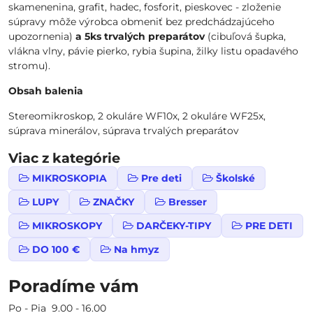
skamenenina, grafit, hadec, fosforit, pieskovec - zloženie
súpravy môže výrobca obmeniť bez predchádzajúceho
upozornenia)
a 5ks trvalých preparátov
(cibuľová šupka,
vlákna vlny, pávie pierko, rybia šupina, žilky listu opadavého
stromu).
Obsah balenia
Stereomikroskop, 2 okuláre WF10x, 2 okuláre WF25x,
súprava minerálov, súprava trvalých preparátov
Viac z kategórie
MIKROSKOPIA
Pre deti
Školské
LUPY
ZNAČKY
Bresser
MIKROSKOPY
DARČEKY-TIPY
PRE DETI
DO 100 €
Na hmyz
Poradíme vám
Po - Pia 9.00 - 16.00