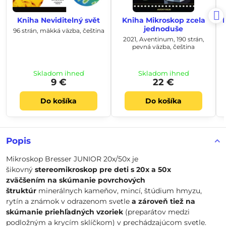
Kniha Neviditelný svět
Kniha Mikroskop zcela
jednoduše
96 strán, mäkká väzba, čeština
2021, Aventinum, 190 strán,
pevná väzba, čeština
Skladom ihneď
Skladom ihneď
9 €
22 €
Do košíka
Do košíka
Popis
Mikroskop Bresser JUNIOR 20x/50x je
šikovný
stereomikroskop pre deti s 20x a 50x
zväčšením
na skúmanie povrchových
štruktúr
minerálnych kameňov, mincí, štúdium hmyzu,
rytín a známok v odrazenom svetle
a zároveň tiež na
skúmanie priehľadných vzoriek
(preparátov medzi
podložným a krycím sklíčkom) v prechádzajúcom svetle.