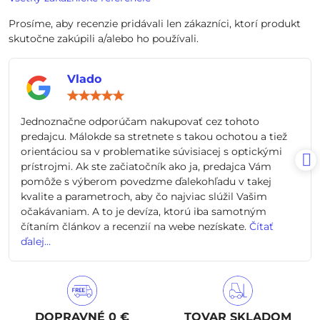
Prosíme, aby recenzie pridávali len zákazníci, ktorí produkt
skutočne zakúpili a/alebo ho používali.
Vlado
Hodnotenie:
5
/
Jednoznačne odporúčam nakupovať cez tohoto
5
predajcu. Málokde sa stretnete s takou ochotou a tiež
orientáciou sa v problematike súvisiacej s optickými
prístrojmi. Ak ste začiatočník ako ja, predajca Vám
pomôže s výberom povedzme ďalekohľadu v takej
kvalite a parametroch, aby čo najviac slúžil Vašim
očakávaniam. A to je devíza, ktorú iba samotným
čítaním článkov a recenzií na webe nezískate.
Čítať
ďalej...
DOPRAVNÉ 0 €
TOVAR SKLADOM