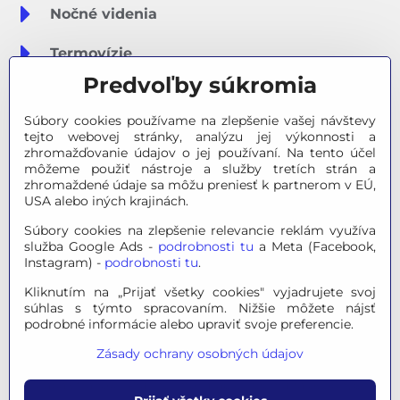
Nočné videnia
Termovízie
Predvoľby súkromia
Meteostanice
Súbory cookies používame na zlepšenie vašej návštevy
Značky
tejto webovej stránky, analýzu jej výkonnosti a
zhromažďovanie údajov o jej používaní. Na tento účel
môžeme použiť nástroje a služby tretích strán a
Výpredaj
zhromaždené údaje sa môžu preniesť k partnerom v EÚ,
USA alebo iných krajinách.
Tipy na darčeky
Súbory cookies na zlepšenie relevancie reklám využíva
služba Google Ads -
podrobnosti tu
a Meta (Facebook,
Poradňa - Ako si vybrať
Instagram) -
podrobnosti tu
.
Kliknutím na „Prijať všetky cookies" vyjadrujete svoj
súhlas s týmto spracovaním. Nižšie môžete nájsť
© 2026 OPTINO s.r.o., všetky práva vyhradené. Všetky logá a
podrobné informácie alebo upraviť svoje preferencie.
ochranné známky na tejto stránke sú majetkom príslušného
Zásady ochrany osobných údajov
vlastníka.
Mapa stránok
|
Právne informácie
|
Ochrana osobných