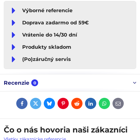
Výborné referencie
Doprava zadarmo od 59€
Vrátenie do 14/30 dní
Produkty skladom
(Po)záručný servis
Recenzie
0
Facebook
Twitter
Bluesky
Pinterest
Reddit
LinkedIn
WhatsApp
E-
mail
Čo o nás hovoria naši zákazníci
Všetky zákaznícke referencie