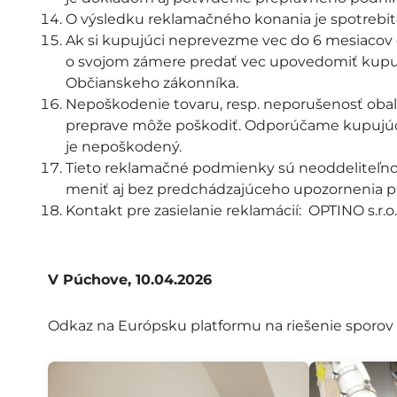
O výsledku reklamačného konania je spotrebit
Ak si kupujúci neprevezme vec do 6 mesiacov o
o svojom zámere predať vec upovedomiť kupujú
Občianskeho zákonníka.
Nepoškodenie tovaru, resp. neporušenosť obalu 
preprave môže poškodiť. Odporúčame kupujúcim 
je nepoškodený.
Tieto reklamačné podmienky sú neoddeliteľno
meniť aj bez predchádzajúceho upozornenia p
Kontakt pre zasielanie reklamácií: OPTINO s.r.o
V Púchove, 10.04.2026
Odkaz na Európsku platformu na riešenie sporov 