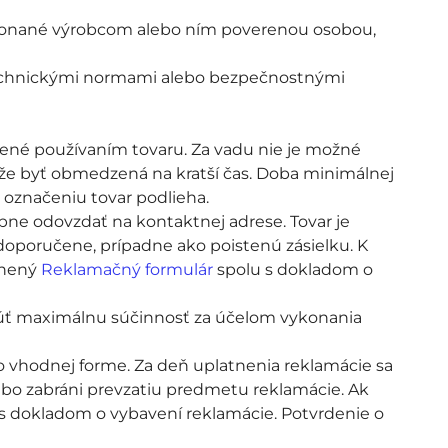
vykonané výrobcom alebo ním poverenou osobou,
echnickými normami alebo bezpečnostnými
bené používaním tovaru. Za vadu nie je možné
môže byť obmedzená na kratší čas. Doba minimálnej
 označeniu tovar podlieha.
bne odovzdať na kontaktnej adrese. Tovar je
doporučene, prípadne ako poistenú zásielku. K
plnený
Reklamačný formulár
spolu s dokladom o
núť maximálnu súčinnosť za účelom vykonania
o vhodnej forme. Za deň uplatnenia reklamácie sa
o zabráni prevzatiu predmetu reklamácie. Ak
 s dokladom o vybavení reklamácie. Potvrdenie o