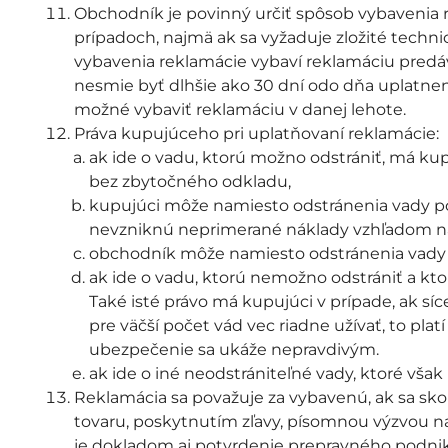
Obchodník je povinný určiť spôsob vybavenia 
prípadoch, najmä ak sa vyžaduje zložité techn
vybavenia reklamácie vybaví reklamáciu predá
nesmie byť dlhšie ako 30 dní odo dňa uplatnen
možné vybaviť reklamáciu v danej lehote.
Práva kupujúceho pri uplatňovaní reklamácie:
ak ide o vadu, ktorú možno odstrániť, má kup
bez zbytočného odkladu,
kupujúci môže namiesto odstránenia vady pož
nevzniknú neprimerané náklady vzhľadom na
obchodník môže namiesto odstránenia vady 
ak ide o vadu, ktorú nemožno odstrániť a kt
Také isté právo má kupujúci v prípade, ak sí
pre väčší počet vád vec riadne užívať, to plat
ubezpečenie sa ukáže nepravdivým.
ak ide o iné neodstrániteľné vady, ktoré vša
Reklamácia sa považuje za vybavenú, ak sa s
tovaru, poskytnutím zľavy, písomnou výzvou na
je dokladom aj potvrdenie prepravného podnik