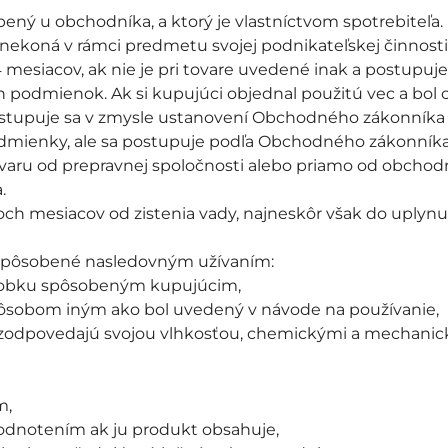
ený u obchodníka, a ktorý je vlastníctvom spotrebiteľa.
rá nekoná v rámci predmetu svojej podnikateľskej činnost
 mesiacov, ak nie je pri tovare uvedené inak a postupuje
podmienok. Ak si kupujúci objednal použitú vec a bol o
ostupuje sa v zmysle ustanovení Obchodného zákonníka a
odmienky, ale sa postupuje podľa Obchodného zákonníka
aru od prepravnej spoločnosti alebo priamo od obchodní
.
och mesiacov od zistenia vady, najneskôr však do uply
 spôsobené nasledovným užívaním:
robku spôsobeným kupujúcim,
sobom iným ako bol uvedený v návode na používanie,
zodpovedajú svojou vlhkosťou, chemickými a mechanic
m,
odnotením ak ju produkt obsahuje,