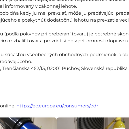
eľ informovaný v zákonnej lehote.
do dňa kedy ju mal prevziať, môže ju predávajúci preda
ceho a poskytnúť dodatočnú lehotu na prevzatie veci, a
(podľa pokynov pri preberaní tovaru) je potrebné skontro
rozbaliť tovar a prezrieť si ho v prítomnosti dopravcu.
u súčasťou všeobecných obchodných podmienok, a obch
redávajúceho.
., Trenčianska 452/13, 02001 Púchov, Slovenská republika,
online:
https://ec.europa.eu/consumers/odr