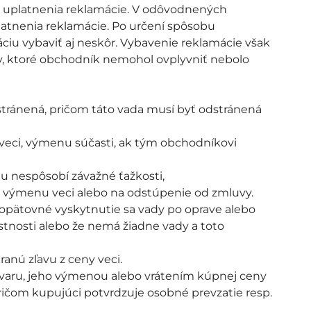
ňa uplatnenia reklamácie. V odôvodnených
latnenia reklamácie. Po určení spôsobu
iu vybaviť aj neskôr. Vybavenie reklamácie však
ov, ktoré obchodník nemohol ovplyvniť nebolo
dstránená, pričom táto vada musí byť odstránená
veci, výmenu súčasti, ak tým obchodníkovi
 nespôsobí závažné ťažkosti,
na výmenu veci alebo na odstúpenie od zmluvy.
e opätovné vyskytnutie sa vady po oprave alebo
lastnosti alebo že nemá žiadne vady a toto
anú zľavu z ceny veci.
varu, jeho výmenou alebo vrátením kúpnej ceny
ričom kupujúci potvrdzuje osobné prevzatie resp.