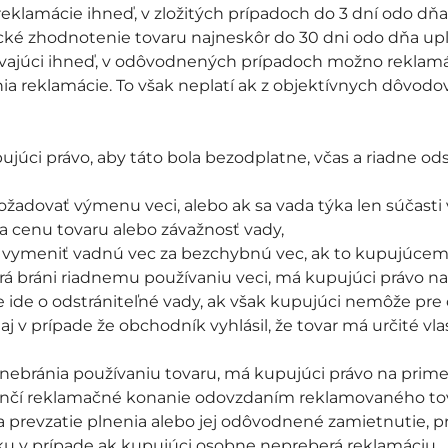
reklamácie ihneď, v zložitých prípadoch do 3 dní odo d
ické zhodnotenie tovaru najneskôr do 30 dni odo dňa up
vajúci ihneď, v odôvodnených prípadoch možno reklamác
ia reklamácie. To však neplatí ak z objektívnych dôvod
ujúci právo, aby táto bola bezodplatne, včas a riadne o
adovať výmenu veci, alebo ak sa vada týka len súčasti 
 cenu tovaru alebo závažnosť vady,
vymeniť vadnú vec za bezchybnú vec, ak to kupujúcemu
orá bráni riadnemu používaniu veci, má kupujúci právo 
ce ide o odstrániteľné vady, ak však kupujúci nemôže pr
í aj v prípade že obchodník vyhlásil, že tovar má určité v
k nebránia používaniu tovaru, má kupujúci právo na primer
končí reklamačné konanie odovzdaním reklamovaného to
 prevzatie plnenia alebo jej odôvodnené zamietnutie, p
u v prípade ak kupujúci osobne nepreberá reklamáciu.