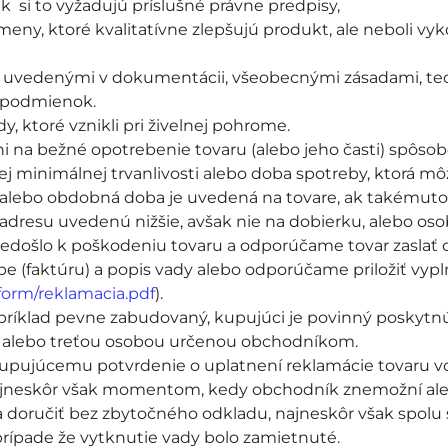
i to vyžadujú príslušné právne predpisy,
eny, ktoré kvalitatívne zlepšujú produkt, ale neboli 
i uvedenými v dokumentácii, všeobecnými zásadami, t
 podmienok.
, ktoré vznikli pri živelnej pohrome.
i na bežné opotrebenie tovaru (alebo jeho časti) spôso
jej minimálnej trvanlivosti alebo doba spotreby, ktorá 
by alebo obdobná doba je uvedená na tovare, ak takémuto
adresu uvedenú nižšie, avšak nie na dobierku, alebo oso
nedošlo k poškodeniu tovaru a odporúčame tovar zaslať 
úpe (faktúru) a popis vady alebo odporúčame priložiť vy
orm/reklamacia.pdf
).
apríklad pevne zabudovaný, kupujúci je povinný poskyt
 alebo treťou osobou určenou obchodníkom.
 kupujúcemu potvrdenie o uplatnení reklamácie tovaru v
ajneskôr však momentom, kedy obchodník znemožní aleb
a doručiť bez zbytočného odkladu, najneskôr však spolu
rípade že vytknutie vady bolo zamietnuté.