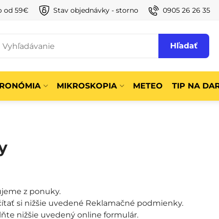
o od 59€
Stav objednávky - storno
0905 26 26 35
Hľadať
TRONÓMIA
MIKROSKOPIA
METEO
TIP NA DA
y
ujeme z ponuky.
ítať si nižšie uvedené Reklamačné podmienky.
lňte nižšie uvedený online formulár.