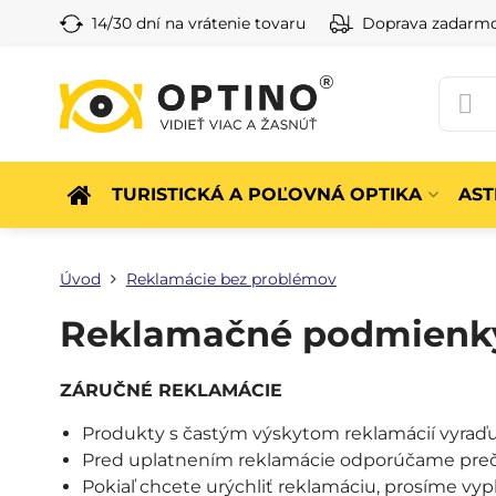
14/30 dní na vrátenie tovaru
Doprava zadarm
TURISTICKÁ A POĽOVNÁ OPTIKA
AS
Úvod
Reklamácie bez problémov
Reklamačné podmienk
ZÁRUČNÉ REKLAMÁCIE
Produkty s častým výskytom reklamácií vyraď
Pred uplatnením reklamácie odporúčame preč
Pokiaľ chcete urýchliť reklamáciu, prosíme vyp