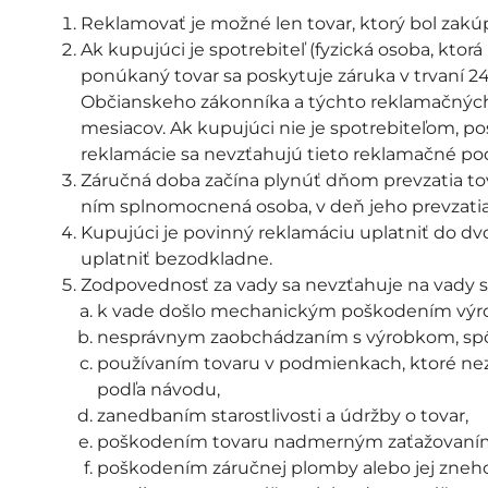
Reklamovať je možné len tovar, ktorý bol zakúp
Ak kupujúci je spotrebiteľ (fyzická osoba, kto
ponúkaný tovar sa poskytuje záruka v trvaní 24
Občianskeho zákonníka a týchto reklamačných 
mesiacov. Ak kupujúci nie je spotrebiteľom, p
reklamácie sa nevzťahujú tieto reklamačné p
Záručná doba začína plynúť dňom prevzatia tov
ním splnomocnená osoba, v deň jeho prevzatia
Kupujúci je povinný reklamáciu uplatniť do dv
uplatniť bezodkladne.
Zodpovednosť za vady sa nevzťahuje na vady
k vade došlo mechanickým poškodením vý
nesprávnym zaobchádzaním s výrobkom, spô
používaním tovaru v podmienkach, ktoré ne
podľa návodu,
zanedbaním starostlivosti a údržby o tovar,
poškodením tovaru nadmerným zaťažovaní
poškodením záručnej plomby alebo jej zneh