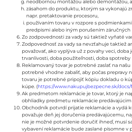
neodbornou montážou alebo demontážou, ak s
zásahom do produktu, ktorým sa vykonajú zm
napr. pretaktovanie procesoru,
používaním tovaru v rozpore s podmienkam
predpismi alebo iným porušením záručných
Zo zodpovednosti za vady sú taktiež vyňaté vady
Zodpovednosť za vady sa nevzťahuje taktiež an
považovať, ako vyplýva už z povahy veci, doba 
trvanlivosti, doba použiteľnosti, doba spotre
Reklamovaný tovar je potrebné zaslať na našu 
potrebné vhodne zabaliť, aby počas prepravy 
tovaru je potrebné pripojiť kópiu dokladu o k
kúpe. (
https://www.nakupujbezpecne.sk/docs/f
Ak predmetom reklamácie je tovar, ktorý je n
obhliadky predmetu reklamácie predávajúcim
Obchodník potvrdí prijatie reklamácie a vydá
považuje deň jej doručenia predávajúcemu, n
nie je možné potvrdenie doručiť ihneď, musí s
vybavení reklamácie bude zaslané písomne v p