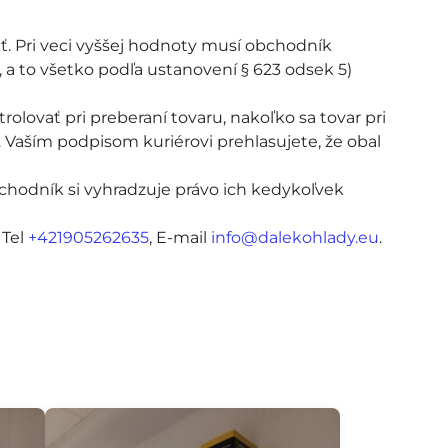
ť. Pri veci vyššej hodnoty musí obchodník
 to všetko podľa ustanovení § 623 odsek 5)
lovať pri preberaní tovaru, nakoľko sa tovar pri
 Vaším podpisom kuriérovi prehlasujete, že obal
odník si vyhradzuje právo ich kedykoľvek
 Tel
+421905262635
, E-mail
info@dalekohlady.eu
.