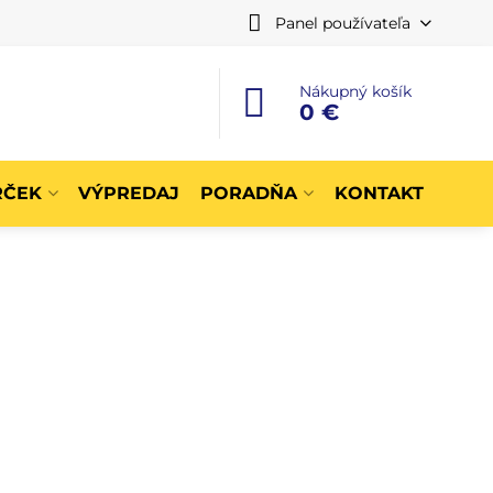
Panel používateľa
Nákupný košík
0 €
RČEK
VÝPREDAJ
PORADŇA
KONTAKT