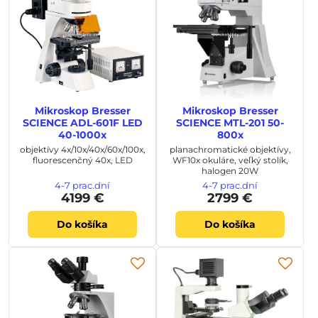
Mikroskop Bresser
Mikroskop Bresser
SCIENCE ADL-601F LED
SCIENCE MTL-201 50-
40-1000x
800x
objektívy 4x/10x/40x/60x/100x,
planachromatické objektívy,
fluorescenčný 40x, LED
WF10x okuláre, veľký stolík,
halogen 20W
4-7 prac.dní
4-7 prac.dní
4199 €
2799 €
Do košíka
Do košíka