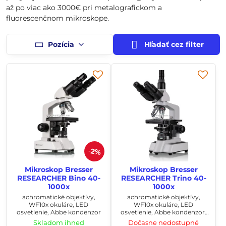
až po viac ako 3000€ pri metalografickom a
fluorescenčnom mikroskope.
Pozícia
Hľadať cez filter
2%
Mikroskop Bresser
Mikroskop Bresser
RESEARCHER Bino 40-
RESEARCHER Trino 40-
1000x
1000x
achromatické objektívy,
achromatické objektívy,
WF10x okuláre, LED
WF10x okuláre, LED
osvetlenie, Abbe kondenzor
osvetlenie, Abbe kondenzor,
foto tubus s C-mount
Skladom ihneď
Dočasne nedostupné