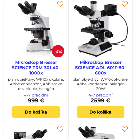
2%
Mikroskop Bresser
Mikroskop Bresser
SCIENCE TRM-301 40-
SCIENCE ADL-601P 50-
1000x
600x
plan objektívy, WF10x okuláre,
plan objektívy, WF10x okuláre,
Abbe kondenzor, Köhlerove
Abbe kondenzor, halogen
osvetlenie, halogén
20W
4-7 prac.dní
4-7 prac.dní
999 €
2599 €
Do košíka
Do košíka