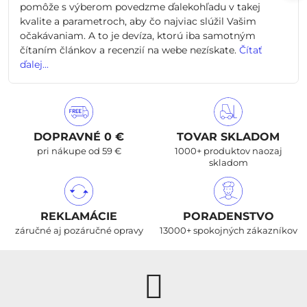
pomôže s výberom povedzme ďalekohľadu v takej
kvalite a parametroch, aby čo najviac slúžil Vašim
očakávaniam. A to je devíza, ktorú iba samotným
čítaním článkov a recenzií na webe nezískate.
Čítať
ďalej...
DOPRAVNÉ 0 €
TOVAR SKLADOM
pri nákupe od 59 €
1000+ produktov naozaj
skladom
REKLAMÁCIE
PORADENSTVO
záručné aj pozáručné opravy
13000+ spokojných zákazníkov