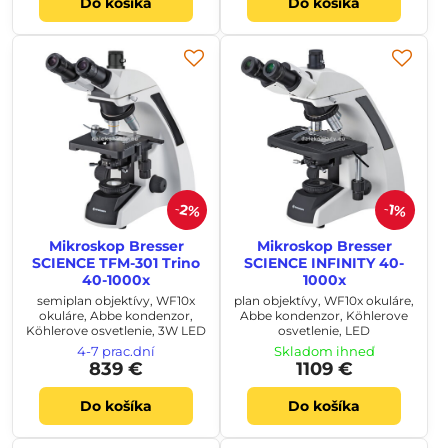
Do košíka
Do košíka
2%
1%
Mikroskop Bresser
Mikroskop Bresser
SCIENCE TFM-301 Trino
SCIENCE INFINITY 40-
40-1000x
1000x
semiplan objektívy, WF10x
plan objektívy, WF10x okuláre,
okuláre, Abbe kondenzor,
Abbe kondenzor, Köhlerove
Köhlerove osvetlenie, 3W LED
osvetlenie, LED
4-7 prac.dní
Skladom ihneď
839 €
1109 €
Do košíka
Do košíka