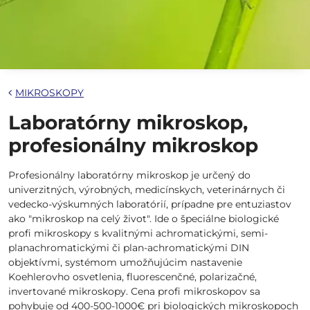
MIKROSKOPY
Laboratórny mikroskop,
profesionálny mikroskop
Profesionálny laboratórny mikroskop je určený do
univerzitných, výrobných, medicínskych, veterinárnych či
vedecko-výskumných laboratórií, prípadne pre entuziastov
ako "mikroskop na celý život". Ide o špeciálne biologické
profi mikroskopy s kvalitnými achromatickými, semi-
planachromatickými či plan-achromatickými DIN
objektívmi, systémom umožňujúcim nastavenie
Koehlerovho osvetlenia, fluorescenčné, polarizačné,
invertované mikroskopy. Cena profi mikroskopov sa
pohybuje od 400-500-1000€ pri biologických mikroskopoch