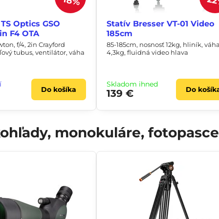
2
18%
 TS Optics GSO
Statív Bresser VT-01 Video
in F4 OTA
185cm
n, f/4, 2in Crayford
85-185cm, nosnosť 12kg, hliník, váh
ľový tubus, ventilátor, váha
4,3kg, fluidná video hlava
í
Skladom ihneď
Do košíka
Do košík
139 €
hľady, monokuláre, fotopasce,