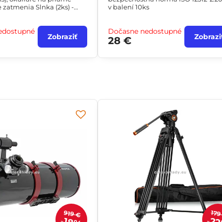
 zatmenia Slnka (2ks) -
v balení 10ks
á norma ISO 12312-2:2015
edostupné
Dočasne nedostupné
Zobraziť
Zobrazi
28 €
919 €
179