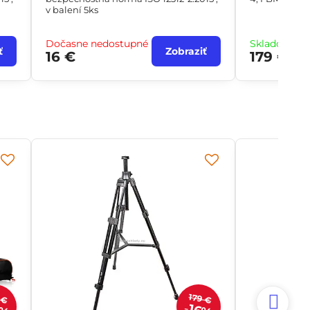
v balení 5ks
Dočasne nedostupné
Skladom ih
ť
Zobraziť
16 €
179 €
 €
179 €