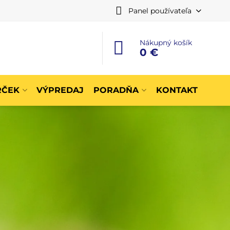
Panel používateľa
Nákupný košík
0 €
RČEK
VÝPREDAJ
PORADŇA
KONTAKT