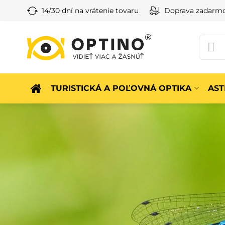
14/30 dní na vrátenie tovaru
Doprava zadarm
TURISTICKÁ A POĽOVNÁ OPTIKA
AS