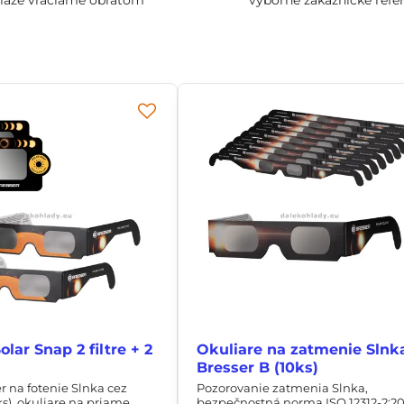
olar Snap 2 filtre + 2
Okuliare na zatmenie Slnk
Bresser B (10ks)
er na fotenie Slnka cez
Pozorovanie zatmenia Slnka,
ks), okuliare na priame
bezpečnostná norma ISO 12312-2:201