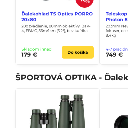
14%
Ďalekohľad TS Optics PORRO
Teleskop
20x80
Photon 8
20x zväčšenie, 80mm objektívy, BaK-
203mm Newto
4, FBMC, 56m/1km (3,2°), bez kufríka
fokuser, oce
8,4kg
Skladom ihneď
4-7 prac.dn
Do košíka
179 €
749 €
ŠPORTOVÁ OPTIKA - Ďaleko