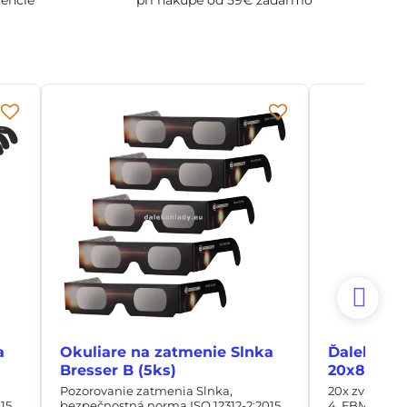
a
Okuliare na zatmenie Slnka
Ďalekohľa
Bresser B (5ks)
20x80
Pozorovanie zatmenia Slnka,
20x zväčšeni
5 ,
bezpečnostná norma ISO 12312-2:2015 ,
4, FBMC, 56m/