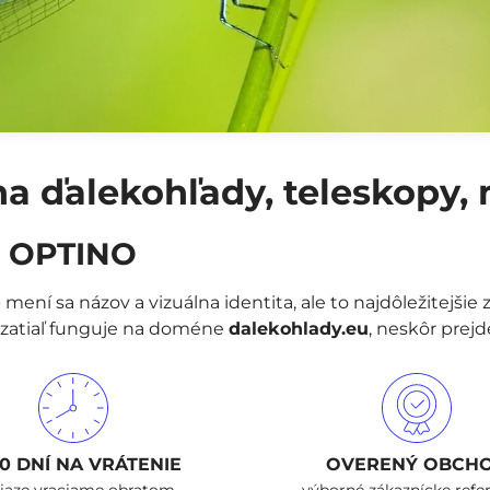
na ďalekohľady, teleskopy,
a OPTINO
ní sa názov a vizuálna identita, ale to najdôležitejšie 
zatiaľ funguje na doméne
dalekohlady.eu
, neskôr prej
30 DNÍ NA VRÁTENIE
OVERENÝ OBCH
iaze vraciame obratom
výborné zákaznícke refe