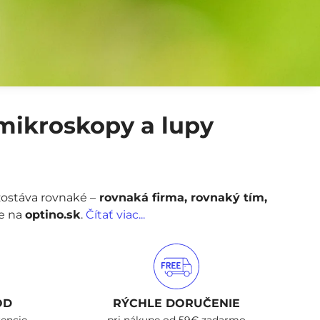
 mikroskopy a lupy
zostáva rovnaké –
rovnaká firma, rovnaký tím,
de na
optino.sk
.
Čítať viac...
OD
RÝCHLE DORUČENIE
rencie
pri nákupe od 59€ zadarmo