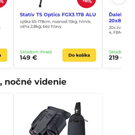
2%
16%
Statív TS Optics FGX3 178 ALU
Ďalekohľa
20x80 LE
výška 65-178cm, nosnosť 15kg, hliník,
váha 2,8kg, bez hlavy
a
20x zväčšeni
4, FBMC, 56m/
Skladom ihneď
Skladom ih
a
Do košíka
149 €
219 €
 nočné videnie