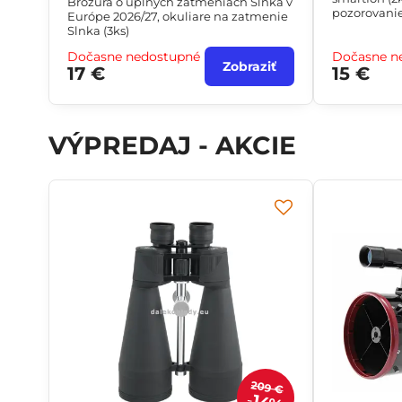
Brožúra o úplných zatmeniach Slnka v
pozorovanie
Európe 2026/27, okuliare na zatmenie
bezpečnostn
Slnka (3ks)
Dočasne nedostupné
Dočasne n
Zobraziť
17 €
15 €
VÝPREDAJ - AKCIE
209 €