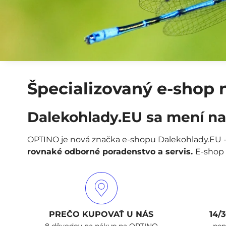
Špecializovaný e-shop 
Dalekohlady.EU sa mení n
OPTINO je nová značka e-shopu Dalekohlady.EU - me
rovnaké odborné poradenstvo a servis.
E-shop 
PREČO KUPOVAŤ U NÁS
14/
8 dôvodov na nákup na OPTINO
pen