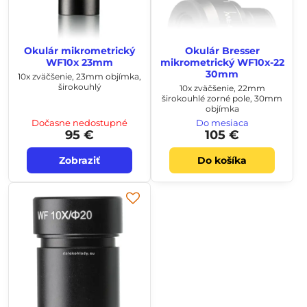
Okulár mikrometrický
Okulár Bresser
WF10x 23mm
mikrometrický WF10x-22
30mm
10x zväčšenie, 23mm objímka,
širokouhlý
10x zväčšenie, 22mm
širokouhlé zorné pole, 30mm
objímka
Dočasne nedostupné
Do mesiaca
95 €
105 €
Zobraziť
Do košíka