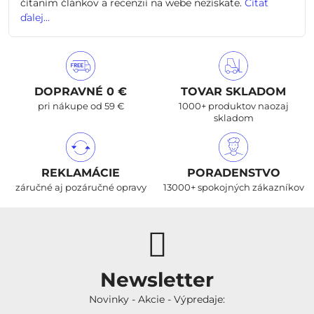
čítaním článkov a recenzií na webe nezískate.
Čítať
ďalej...
DOPRAVNÉ 0 €
TOVAR SKLADOM
pri nákupe od 59 €
1000+ produktov naozaj
skladom
REKLAMÁCIE
PORADENSTVO
záručné aj pozáručné opravy
13000+ spokojných zákazníkov
Newsletter
Novinky - Akcie - Výpredaje: