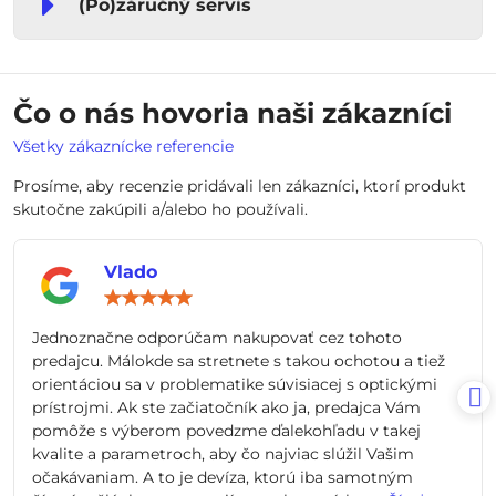
(Po)záručný servis
Čo o nás hovoria naši zákazníci
Všetky zákaznícke referencie
Prosíme, aby recenzie pridávali len zákazníci, ktorí produkt
skutočne zakúpili a/alebo ho používali.
Vlado
Hodnotenie:
5
/
Jednoznačne odporúčam nakupovať cez tohoto
5
predajcu. Málokde sa stretnete s takou ochotou a tiež
orientáciou sa v problematike súvisiacej s optickými
prístrojmi. Ak ste začiatočník ako ja, predajca Vám
pomôže s výberom povedzme ďalekohľadu v takej
kvalite a parametroch, aby čo najviac slúžil Vašim
očakávaniam. A to je devíza, ktorú iba samotným