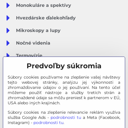
Monokuláre a spektívy
Hvezdárske ďalekohľady
Mikroskopy a lupy
Nočné videnia
Termovízie
Predvoľby súkromia
Meteostanice
Súbory cookies používame na zlepšenie vašej návštevy
Značky
tejto webovej stránky, analýzu jej výkonnosti a
zhromažďovanie údajov o jej používaní. Na tento účel
môžeme použiť nástroje a služby tretích strán a
Výpredaj
zhromaždené údaje sa môžu preniesť k partnerom v EÚ,
USA alebo iných krajinách.
Tipy na darčeky
Súbory cookies na zlepšenie relevancie reklám využíva
služba Google Ads -
podrobnosti tu
a Meta (Facebook,
Poradňa - Ako si vybrať
Instagram) -
podrobnosti tu
.