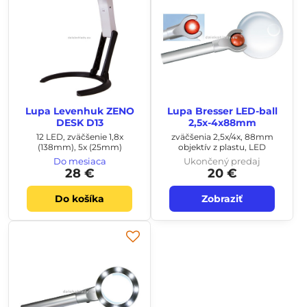
Lupa Levenhuk ZENO
Lupa Bresser LED-ball
DESK D13
2,5x-4x88mm
12 LED, zväčšenie 1,8x
zväčšenia 2,5x/4x, 88mm
(138mm), 5x (25mm)
objektív z plastu, LED
Do mesiaca
Ukončený predaj
28 €
20 €
Do košíka
Zobraziť