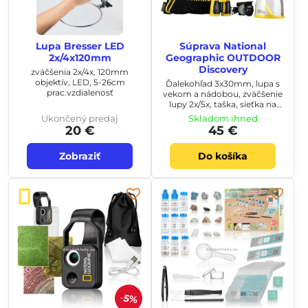
Lupa Bresser LED
Súprava National
2x/4x120mm
Geographic OUTDOOR
Discovery
zväčšenia 2x/4x, 120mm
objektív, LED, 5-26cm
Ďalekohľad 3x30mm, lupa s
prac.vzdialenosť
vekom a nádobou, zväčšenie
lupy 2x/5x, taška, sieťka na
chytenie hmyzu
Ukončený predaj
Skladom ihneď
20 €
45 €
Zobraziť
Do košíka
5%