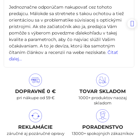
/
Jednoznačne odporúčam nakupovať cez tohoto
5
predajcu. Málokde sa stretnete s takou ochotou a tiež
orientáciou sa v problematike súvisiacej s optickými
prístrojmi. Ak ste začiatočník ako ja, predajca Vám
pomôže s výberom povedzme ďalekohľadu v takej
kvalite a parametroch, aby čo najviac slúžil Vašim
očakávaniam. A to je devíza, ktorú iba samotným
čítaním článkov a recenzií na webe nezískate.
Čítať
ďalej...
DOPRAVNÉ 0 €
TOVAR SKLADOM
pri nákupe od 59 €
1000+ produktov naozaj
skladom
REKLAMÁCIE
PORADENSTVO
záručné aj pozáručné opravy
13000+ spokojných zákazníkov