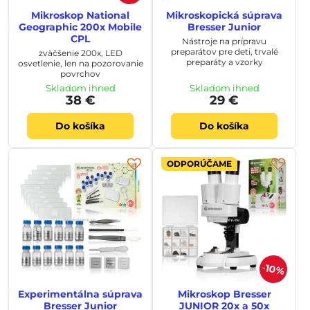
Mikroskop National
Mikroskopická súprava
Geographic 200x Mobile
Bresser Junior
CPL
Nástroje na prípravu
preparátov pre deti, trvalé
zväčšenie 200x, LED
preparáty a vzorky
osvetlenie, len na pozorovanie
povrchov
Skladom ihneď
Skladom ihneď
38 €
29 €
Do košíka
Do košíka
ODPORÚČAME
10%
Experimentálna súprava
Mikroskop Bresser
Bresser Junior
JUNIOR 20x a 50x