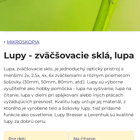
MIKROSKOPIA
Lupy - zväčšovacie sklá, lupa
Lupa, zväčšovacie sklo, je jednoduchý optický prístroj s
menšími 2x, 2,5x, 4x, 6x zväčšeniami a rôznym priemerom
šošovky (30mm, 50mm, 80mm, atď.). Lupy sú výborne
využiteľné ako hobby pomôcka - lupa na vyšívanie, lupa na
čítanie, lupa v dielni pri spájkovaní alebo iných prácach
vyžadujúcich presnosť. Kvalitu lupy určuje jej materiál, z
ktorého je vyrobené telo a šošovky lupy, tiež prídavné
funkcie ako osvetlenie. Lupy Bresser a Levenhuk sú kvalitné
lupy za dobrú cenu.
Pre deti
Na čítanie