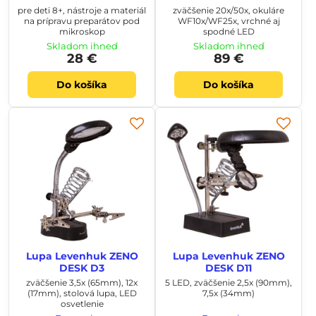
pre deti 8+, nástroje a materiál
zväčšenie 20x/50x, okuláre
na prípravu preparátov pod
WF10x/WF25x, vrchné aj
mikroskop
spodné LED
Skladom ihneď
Skladom ihneď
28 €
89 €
Do košíka
Do košíka
Lupa Levenhuk ZENO
Lupa Levenhuk ZENO
DESK D3
DESK D11
zväčšenie 3,5x (65mm), 12x
5 LED, zväčšenie 2,5x (90mm),
(17mm), stolová lupa, LED
7,5x (34mm)
osvetlenie