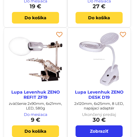
Do mesiaca
Do mesiaca
19 €
27 €
Do košíka
Do košíka
Lupa Levenhuk ZENO
Lupa Levenhuk ZENO
REFIT ZF19
DESK D19
zväčšenie 2x90mm, 6x21mm,
2x120mm, 6x25mm, 8 LED,
LED, 580g
napájací adaptér
Do mesiaca
Ukončený predaj
9 €
30 €
Do košíka
Zobraziť