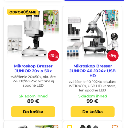
ODPORÚČAME
10%
9%
Mikroskop Bresser
Mikroskop Bresser
JUNIOR 20x a 50x
JUNIOR 40-1024x USB
HD
zväčšenie 20x/50x, okuláre
WF10x/WF25x, vrchné aj
zväčšenie 40-1024x, okuláre
spodné LED
WF10x/16x, USB HD kamera,
len spodné LED
Skladom ihneď
Skladom ihneď
89 €
99 €
Do košíka
Do košíka