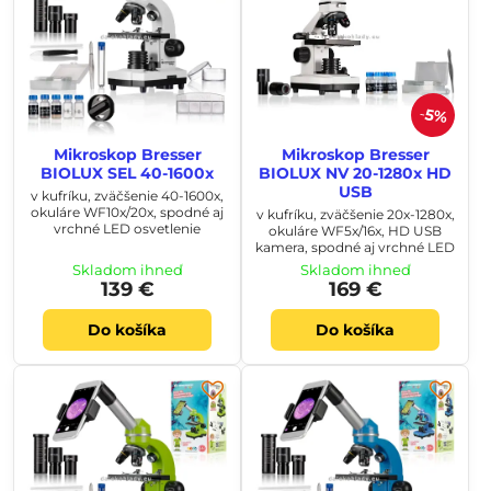
5%
Mikroskop Bresser
Mikroskop Bresser
BIOLUX SEL 40-1600x
BIOLUX NV 20-1280x HD
USB
v kufríku, zväčšenie 40-1600x,
okuláre WF10x/20x, spodné aj
v kufríku, zväčšenie 20x-1280x,
vrchné LED osvetlenie
okuláre WF5x/16x, HD USB
kamera, spodné aj vrchné LED
Skladom ihneď
Skladom ihneď
139 €
169 €
Do košíka
Do košíka