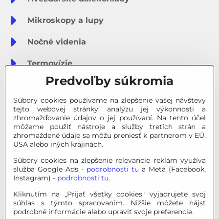
Mikroskopy a lupy
Nočné videnia
Termovízie
Predvoľby súkromia
Meteostanice
Súbory cookies používame na zlepšenie vašej návštevy
Značky
tejto webovej stránky, analýzu jej výkonnosti a
zhromažďovanie údajov o jej používaní. Na tento účel
môžeme použiť nástroje a služby tretích strán a
Výpredaj
zhromaždené údaje sa môžu preniesť k partnerom v EÚ,
USA alebo iných krajinách.
Tipy na darčeky
Súbory cookies na zlepšenie relevancie reklám využíva
služba Google Ads -
podrobnosti tu
a Meta (Facebook,
Poradňa - Ako si vybrať
Instagram) -
podrobnosti tu
.
Kliknutím na „Prijať všetky cookies" vyjadrujete svoj
súhlas s týmto spracovaním. Nižšie môžete nájsť
© 2026 OPTINO s.r.o., všetky práva vyhradené. Všetky logá a
podrobné informácie alebo upraviť svoje preferencie.