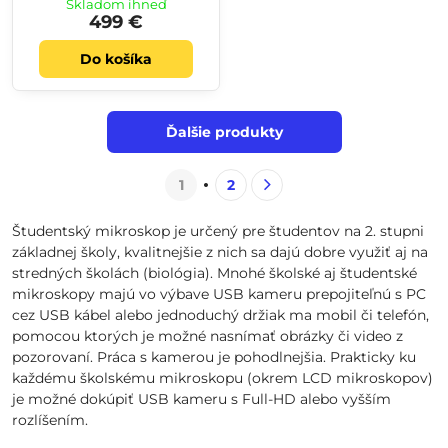
Skladom ihneď
499 €
Do košíka
Ďalšie produkty
1
2
Študentský mikroskop je určený pre študentov na 2. stupni
základnej školy, kvalitnejšie z nich sa dajú dobre využiť aj na
stredných školách (biológia). Mnohé školské aj študentské
mikroskopy majú vo výbave USB kameru prepojiteľnú s PC
cez USB kábel alebo jednoduchý držiak ma mobil či telefón,
pomocou ktorých je možné nasnímať obrázky či video z
pozorovaní. Práca s kamerou je pohodlnejšia. Prakticky ku
každému školskému mikroskopu (okrem LCD mikroskopov)
je možné dokúpiť USB kameru s Full-HD alebo vyšším
rozlíšením.