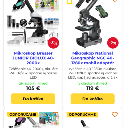
7%
3%
Mikroskop Bresser
Mikroskop National
JUNIOR BIOLUX 40-
Geographic NGC 40-
2000x
1280x mobil adaptér
Zväčšenie 40-2000x, okuláre
zväčšenie 40-1280x, okuláre
WF10x/25x, spodné aj horné
WF10x/16x, spodné aj vrchné
LED
LED, napájací adaptér, držiak
Skladom ihneď
Skladom ihneď
105 €
119 €
Do košíka
Do košíka
ODPORÚČAME
ODPORÚČAME