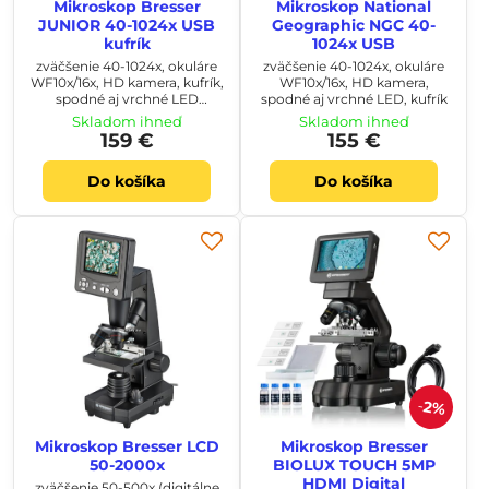
Mikroskop Bresser
Mikroskop National
JUNIOR 40-1024x USB
Geographic NGC 40-
kufrík
1024x USB
zväčšenie 40-1024x, okuláre
zväčšenie 40-1024x, okuláre
WF10x/16x, HD kamera, kufrík,
WF10x/16x, HD kamera,
spodné aj vrchné LED
spodné aj vrchné LED, kufrík
osvetlenie
Skladom ihneď
Skladom ihneď
159 €
155 €
Do košíka
Do košíka
2%
Mikroskop Bresser LCD
Mikroskop Bresser
50-2000x
BIOLUX TOUCH 5MP
HDMI Digital
zväčšenie 50-500x (digitálne