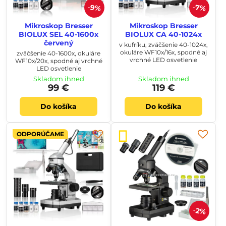
9%
7%
Mikroskop Bresser
Mikroskop Bresser
BIOLUX SEL 40-1600x
BIOLUX CA 40-1024x
červený
v kufríku, zväčšenie 40-1024x,
okuláre WF10x/16x, spodné aj
zväčšenie 40-1600x, okuláre
vrchné LED osvetlenie
WF10x/20x, spodné aj vrchné
LED osvetlenie
Skladom ihneď
Skladom ihneď
99 €
119 €
Do košíka
Do košíka
ODPORÚČAME
2%