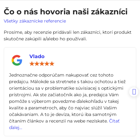
Čo o nás hovoria naši zákazníci
Všetky zákaznícke referencie
Prosíme, aby recenzie pridávali len zákazníci, ktorí produkt
skutočne zakúpili a/alebo ho používali.
Vlado
Hodnotenie:
5
/
Jednoznačne odporúčam nakupovať cez tohoto
5
predajcu. Málokde sa stretnete s takou ochotou a tiež
orientáciou sa v problematike súvisiacej s optickými
prístrojmi. Ak ste začiatočník ako ja, predajca Vám
pomôže s výberom povedzme ďalekohľadu v takej
kvalite a parametroch, aby čo najviac slúžil Vašim
očakávaniam. A to je devíza, ktorú iba samotným
čítaním článkov a recenzií na webe nezískate.
Čítať
ďalej...