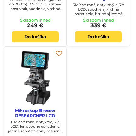
do 2000x), 3,5in LCD, krížový
5MP snímač, dotykový 4,3in
posuvník, spodné aj vrchné
LCD, spodné aj vrchné
LED osvetlenie - dostupné až
osvetlenie, hrubé aj jemné
december 2025
zaostrovanie, krížový
Skladom ihneď
Skladom ihneď
posuvník preparátov
249 €
339 €
Do košíka
Do košíka
Mikroskop Bresser
RESEARCHER LCD
16MP snímač, dotykový 7in
LCD, len spodné osvetlenie,
jemné zaostrovanie, posuvník
preparátov, Abbe kondenzor