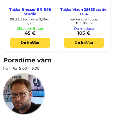
Taška Bresser BR-B98
Taška Vixen 35655 statív-
Studio
OTA
98x29x29cm, váha 2,36kg,
max veľkosť tubusu
nylon
12,5x85cm
Skladom ihneď
Do mesiaca
45 €
105 €
Do košíka
Do košíka
Poradíme vám
Po - Pia 9.00 - 16.00