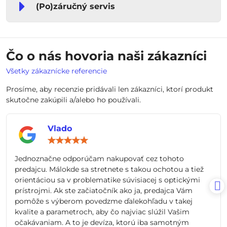
(Po)záručný servis
Čo o nás hovoria naši zákazníci
Všetky zákaznícke referencie
Prosíme, aby recenzie pridávali len zákazníci, ktorí produkt
skutočne zakúpili a/alebo ho používali.
Vlado
Hodnotenie:
5
/
Jednoznačne odporúčam nakupovať cez tohoto
5
predajcu. Málokde sa stretnete s takou ochotou a tiež
orientáciou sa v problematike súvisiacej s optickými
prístrojmi. Ak ste začiatočník ako ja, predajca Vám
pomôže s výberom povedzme ďalekohľadu v takej
kvalite a parametroch, aby čo najviac slúžil Vašim
očakávaniam. A to je devíza, ktorú iba samotným