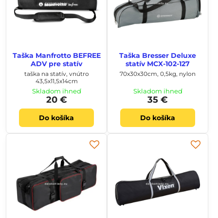
Taška Manfrotto BEFREE
Taška Bresser Deluxe
ADV pre statív
statív MCX-102-127
taška na statív, vnútro
70x30x30cm, 0,5kg, nylon
43,5x11,5x14cm
Skladom ihneď
Skladom ihneď
20 €
35 €
Do košíka
Do košíka