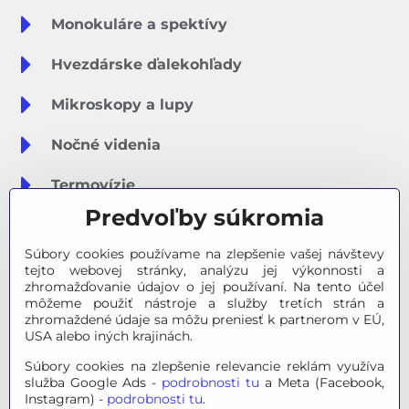
Monokuláre a spektívy
Hvezdárske ďalekohľady
Mikroskopy a lupy
Nočné videnia
Termovízie
Predvoľby súkromia
Meteostanice
Súbory cookies používame na zlepšenie vašej návštevy
Značky
tejto webovej stránky, analýzu jej výkonnosti a
zhromažďovanie údajov o jej používaní. Na tento účel
môžeme použiť nástroje a služby tretích strán a
Výpredaj
zhromaždené údaje sa môžu preniesť k partnerom v EÚ,
USA alebo iných krajinách.
Tipy na darčeky
Súbory cookies na zlepšenie relevancie reklám využíva
služba Google Ads -
podrobnosti tu
a Meta (Facebook,
Poradňa - Ako si vybrať
Instagram) -
podrobnosti tu
.