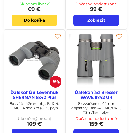
Skladom ihneď
Dočasne nedostupné
69 €
99 €
Do košíka
Zobraziť
15%
Ďalekohľad Levenhuk
Ďalekohľad Bresser
SHERMAN 8x42 Plus
WAVE 8x42 UR
8x zväč., 42mm obj., BaK-4,
8x zväčšenie, 42mm
FMC, 142m/1km (8,1°), plyn
objektívy, BaK-4, FMC/URC,
113m/1km, plyn
Ukončený predaj
Dočasne nedostupné
109 €
159 €