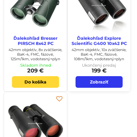
Ďalekohľad Bresser
Ďalekohľad Explore
PIRSCH 8x42 PC
Scientific G400 10x42 PC
42mm objektív, 8x zväčšenie,
42mm objektív, 10x zväčšenie,
BaK-4, FMC, fázové,
BaK-4, FMC, fázové,
125m/1km, vodotesný+plyn
108m/1km, vodotesný+plyn
Skladom ihneď
Ukončený predaj
209 €
199 €
Do košíka
Zobraziť