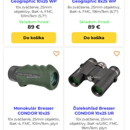
Geographic 10x25 WP
Geographic 8x25 WP
10x zväčšenie, 25mm
8x zväčšenie, 25mm objektívy,
objektívy, BaK-4, FMC,
BaK-4, FMC, 118m/1km (6,7°)
101m/1km (5,7°)
Skladom ihneď
Skladom ihneď
89 €
89 €
Do košíka
Do košíka
Monokulár Bresser
Ďalekohľad Bresser
CONDOR 10x25
CONDOR 10x25 UR
10x zväčšenie, 25mm objektív,
10x zväčšenie, 25mm
BaK-4, FMC, 101m/1km, plyn
objektívy, BaK-4/URC, FMC,
96m/1km, plyn