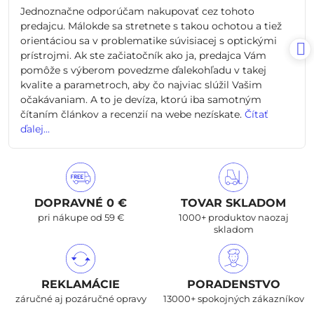
/
Jednoznačne odporúčam nakupovať cez tohoto
5
predajcu. Málokde sa stretnete s takou ochotou a tiež
orientáciou sa v problematike súvisiacej s optickými
prístrojmi. Ak ste začiatočník ako ja, predajca Vám
pomôže s výberom povedzme ďalekohľadu v takej
kvalite a parametroch, aby čo najviac slúžil Vašim
očakávaniam. A to je devíza, ktorú iba samotným
čítaním článkov a recenzií na webe nezískate.
Čítať
ďalej...
DOPRAVNÉ 0 €
TOVAR SKLADOM
pri nákupe od 59 €
1000+ produktov naozaj
skladom
REKLAMÁCIE
PORADENSTVO
záručné aj pozáručné opravy
13000+ spokojných zákazníkov