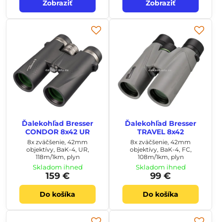
Zobraziť
Zobraziť
Ďalekohľad Bresser
Ďalekohľad Bresser
CONDOR 8x42 UR
TRAVEL 8x42
8x zväčšenie, 42mm
8x zväčšenie, 42mm
objektívy, BaK-4, UR,
objektívy, BaK-4, FC,
118m/1km, plyn
108m/1km, plyn
Skladom ihneď
Skladom ihneď
159 €
99 €
Do košíka
Do košíka