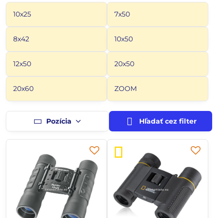
10x25
7x50
8x42
10x50
12x50
20x50
20x60
ZOOM
Pozícia
Hľadať cez filter