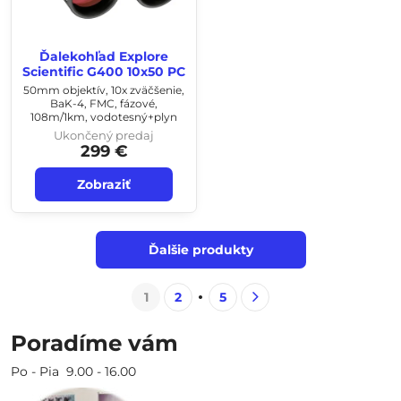
Ďalekohľad Explore
Scientific G400 10x50 PC
50mm objektív, 10x zväčšenie,
BaK-4, FMC, fázové,
108m/1km, vodotesný+plyn
Ukončený predaj
299 €
Zobraziť
Ďalšie produkty
1
2
5
Poradíme vám
Po - Pia 9.00 - 16.00