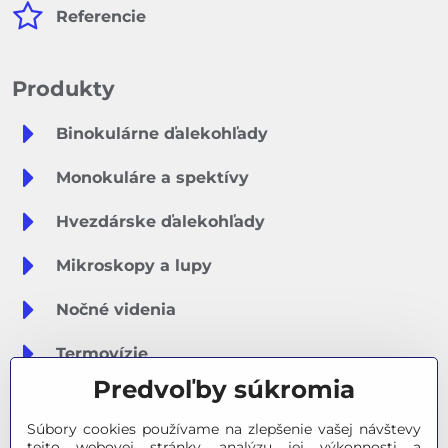
Referencie
Produkty
Binokulárne ďalekohľady
Monokuláre a spektívy
Hvezdárske ďalekohľady
Mikroskopy a lupy
Nočné videnia
Termovízie
Predvoľby súkromia
Meteostanice
Súbory cookies používame na zlepšenie vašej návštevy
Značky
tejto webovej stránky, analýzu jej výkonnosti a