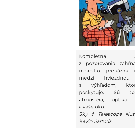
Kompletná skú
z pozorovania zahŕ
niekoľko prekážok 
medzi hviezdnou 
a výhľadom, kt
poskytuje. Sú t
atmosféra, optika 
a vaše oko.
Sky & Telescope illus
Kevin Sartoris