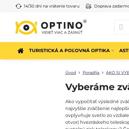
14/30 dní na vrátenie tovaru
Doprava zadarm
TURISTICKÁ A POĽOVNÁ OPTIKA
AS
Úvod
Poradňa
AKO SI VY
Vyberáme zvä
Ako vypočítať výsledné zvä
najvyššie zväčšenie najlep
ovplyvňuje svetlo zo vzdial
otvor) hvezráskeho teleskop