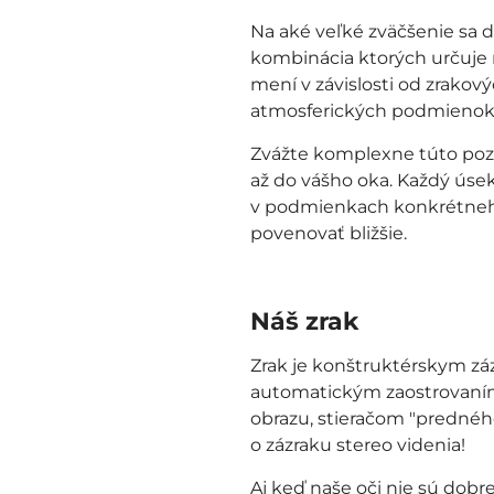
Na aké veľké zväčšenie sa 
kombinácia ktorých určuje r
mení v závislosti od zrakov
atmosferických podmienok a
Zvážte komplexne túto pozo
až do vášho oka. Každý úsek
v podmienkach konkrétneh
povenovať bližšie.
Náš zrak
Zrak je konštruktérskym zá
automatickým zaostrovaním
obrazu, stieračom "predného
o zázraku stereo videnia!
Aj keď naše oči nie sú dobr