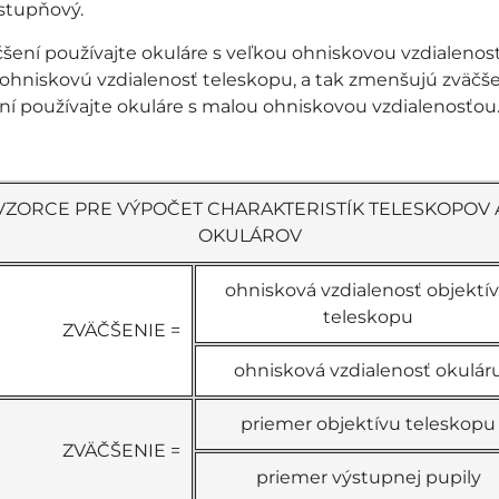
 stupňový.
šení používajte okuláre s veľkou ohniskovou vzdialeno
 ohniskovú vzdialenosť teleskopu, a tak zmenšujú zväčše
ní používajte okuláre s malou ohniskovou vzdialenosťou
VZORCE PRE VÝPOČET CHARAKTERISTÍK TELESKOPOV 
OKULÁROV
ohnisková vzdialenosť objektí
teleskopu
ZVÄČŠENIE =
ohnisková vzdialenosť okulár
priemer objektívu teleskopu
ZVÄČŠENIE =
priemer výstupnej pupily