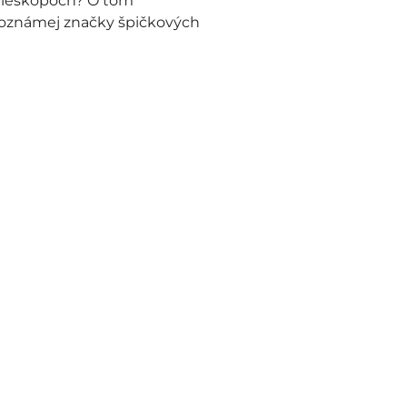
 teleskopoch? O tom
toznámej značky špičkových