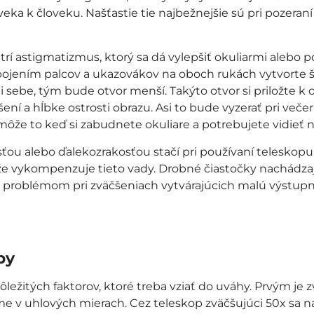
eka k človeku. Našťastie tie najbežnejšie sú pri pozeran
trí astigmatizmus, ktorý sa dá vylepšiť okuliarmi alebo p
 spojením palcov a ukazovákov na oboch rukách vytvorte 
oti sebe, tým bude otvor menší. Takýto otvor si priložte
líšení a hĺbke ostrosti obrazu. Asi to bude vyzerať pri več
ôže to keď si zabudnete okuliare a potrebujete vidieť na
sťou alebo ďalekozrakosťou stačí pri používaní teleskopu 
, že vykompenzuje tieto vady. Drobné čiastočky nachádza
ú problémom pri zväčšeniach vytvárajúcich malú výstupnú
py
ôležitých faktorov, ktoré treba vziať do uváhy. Prvým je
íme v uhlových mierach. Cez teleskop zväčšujúci 50x sa