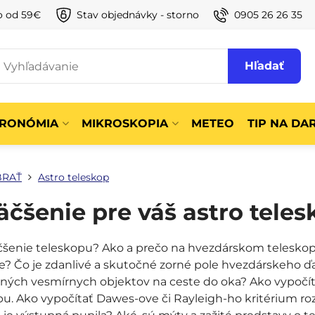
o od 59€
Stav objednávky - storno
0905 26 26 35
Hľadať
TRONÓMIA
MIKROSKOPIA
METEO
TIP NA DA
BRAŤ
Astro teleskop
čšenie pre váš astro teles
čšenie teleskopu? Ako a prečo na hvezdárskom teleskop
šie? Čo je zdanlivé a skutočné zorné pole hvezdárskeho 
ených vesmírnych objektov na ceste do oka? Ako vypočíta
u. Ako vypočítať Dawes-ove či Rayleigh-ho kritérium rozl