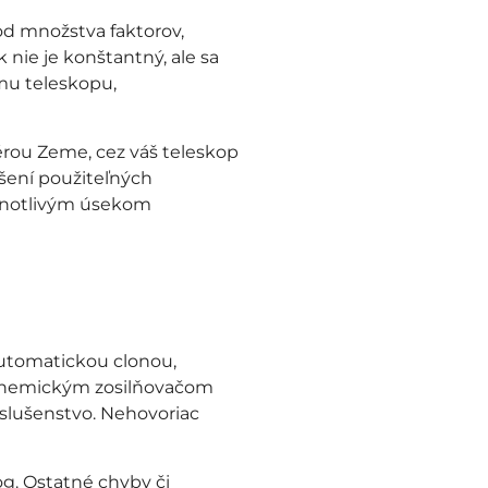
od množstva faktorov,
 nie je konštantný, ale sa
ému teleskopu,
rou Zeme, cez váš teleskop
čšení použiteľných
dnotlivým úsekom
automatickou clonou,
 chemickým zosilňovačom
íslušenstvo. Nehovoriac
og. Ostatné chyby či