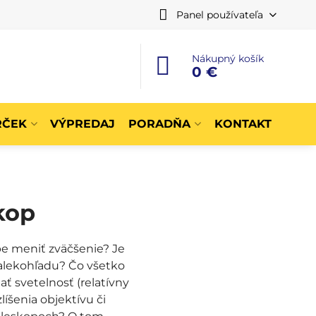
Panel používateľa
Nákupný košík
0 €
RČEK
VÝPREDAJ
PORADŇA
KONTAKT
kop
e meniť zväčšenie? Je
ďalekohľadu? Čo všetko
ť svetelnosť (relatívny
íšenia objektívu či