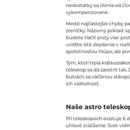
nedostatky sa rôznia od člov
vykompenzované.
Medzi najčastejšie chyby pa
zreničky. Názorný príklad:
budete tlačiť prsty viac pr
uvidíte isté zlepšenie v roz
spoločnosťou hlúpo, ale pom
Tým, ktorí trpia krátkozrako
teleskop sa dá zaostriť tak
buľvách sa väčšinou stávaj
ich viditeľnosť.
Naše astro telesko
Pri teleskopoch existuje 6 d
uhlové zväčšenie. Svet vid