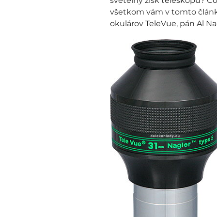
svetelný zisk teleskopu? Čo
všetkom vám v tomto článku
okulárov TeleVue, pán Al Nag