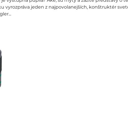
 je výstupná pupila? Aké, sú mýty a zažité predstavy o
 vyrozpráva jeden z najpovolanejších, konštruktér sve
ler...