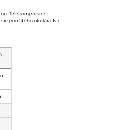
sťou. Telekompresné
nie použitého okulára. Na
.
A
vu
u