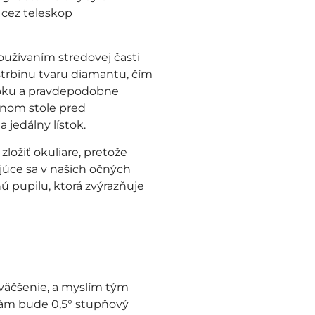
í cez teleskop
oužívaním stredovej časti
štrbinu tvaru diamantu, čím
 k oku a pravdepodobne
ernom stole pred
 jedálny lístok.
zložiť okuliare, pretože
júce sa v našich očných
 pupilu, ktorá zvýrazňuje
 zväčšenie, a myslím tým
 nám bude 0,5° stupňový