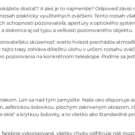
dokážete dostať? A aké je to najmenšie? Odpoveď závisí 
ozsah prakticky využiteľných zväčšení. Tento rozsah však
ých schopností pozorovateľa, apertúry a optického syst
 dokonca aj od typu a veľkosti pozorovaného objektu.
rovateľskú skúsenosť: svetlo hviezd prechádza atmosfé
 tejto trasy zohráva dôležitú úlohu v určení rozsahu zvä
o pozorovania na konkrétnom teleskope. Poďme sa je
zrakom. Len sa nad tým zamyslite. Naše oko disponuje 
, asférickou šošovkou, plochým zakriveným obrazom,
 skla" a krytkou šošovky, a to všetko ako štandardné pr
e farebne vykorigované, všetky chyby odfiltruje náš moz