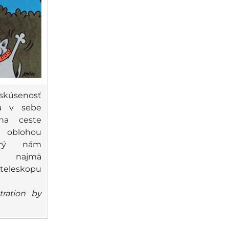
senosť
ňa v sebe
na ceste
oblohou
orý nám
o najmä
teleskopu
tration by