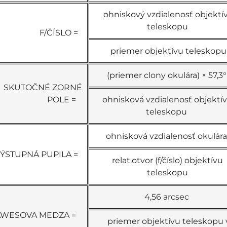
ohniskový vzdialenosť objektí
teleskopu
F/ČÍSLO =
priemer objektívu teleskopu
(priemer clony okulára) × 57,3
SKUTOČNÉ ZORNÉ
POLE =
ohnisková vzdialenosť objektí
teleskopu
ohnisková vzdialenosť okulár
ÝSTUPNÁ PUPILA =
relat.otvor (f/číslo) objektívu
teleskopu
4,56 arcsec
AWESOVA MEDZA =
priemer objektívu teleskopu 