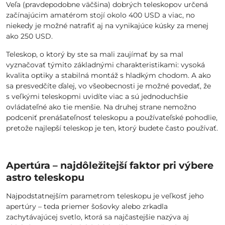
Veľa (pravdepodobne väčšina) dobrých teleskopov určená
začínajúcim amatérom stojí okolo 400 USD a viac, no
niekedy je možné natrafiť aj na vynikajúce kúsky za menej
ako 250 USD.
Teleskop, o ktorý by ste sa mali zaujímať by sa mal
vyznačovať týmito základnými charakteristikami: vysoká
kvalita optiky a stabilná montáž s hladkým chodom. A ako
sa presvedčíte ďalej, vo všeobecnosti je možné povedať, že
s veľkými teleskopmi uvidíte viac a sú jednoduchšie
ovládateľné ako tie menšie. Na druhej strane nemožno
podceniť prenášateľnosť teleskopu a používateľské pohodlie,
pretože najlepší teleskop je ten, ktorý budete často používať.
Apertúra – najdôležitejší faktor pri výbere
astro teleskopu
Najpodstatnejším parametrom teleskopu je veľkosť jeho
apertúry – teda priemer šošovky alebo zrkadla
zachytávajúcej svetlo, ktorá sa najčastejšie nazýva aj