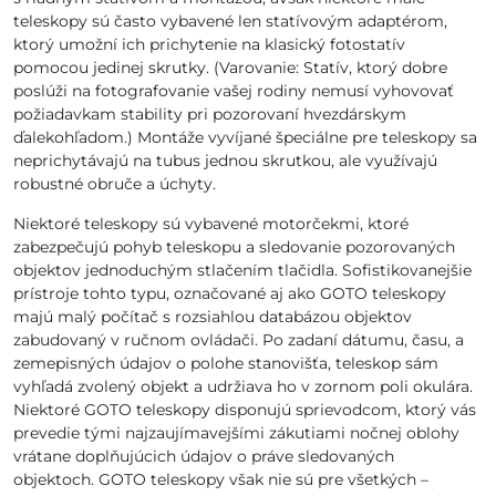
teleskopy sú často vybavené len statívovým adaptérom,
ktorý umožní ich prichytenie na klasický fotostatív
pomocou jedinej skrutky. (Varovanie: Statív, ktorý dobre
poslúži na fotografovanie vašej rodiny nemusí vyhovovať
požiadavkam stability pri pozorovaní hvezdárskym
ďalekohľadom.) Montáže vyvíjané špeciálne pre teleskopy sa
neprichytávajú na tubus jednou skrutkou, ale využívajú
robustné obruče a úchyty.
Niektoré teleskopy sú vybavené motorčekmi, ktoré
zabezpečujú pohyb teleskopu a sledovanie pozorovaných
objektov jednoduchým stlačením tlačidla. Sofistikovanejšie
prístroje tohto typu, označované aj ako GOTO teleskopy
majú malý počítač s rozsiahlou databázou objektov
zabudovaný v ručnom ovládači. Po zadaní dátumu, času, a
zemepisných údajov o polohe stanovišťa, teleskop sám
vyhľadá zvolený objekt a udržiava ho v zornom poli okulára.
Niektoré GOTO teleskopy disponujú sprievodcom, ktorý vás
prevedie tými najzaujímavejšími zákutiami nočnej oblohy
vrátane doplňujúcich údajov o práve sledovaných
objektoch. GOTO teleskopy však nie sú pre všetkých –