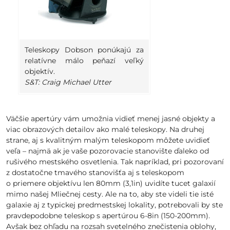
Teleskopy Dobson ponúkajú za
relatívne málo peňazí veľký
objektív.
S&T: Craig Michael Utter
Väčšie apertúry vám umožnia vidieť menej jasné objekty a
viac obrazových detailov ako malé teleskopy. Na druhej
strane, aj s kvalitným malým teleskopom môžete uvidieť
veľa – najmä ak je vaše pozorovacie stanovište ďaleko od
rušivého mestského osvetlenia. Tak napríklad, pri pozorovaní
z dostatočne tmavého stanovišťa aj s teleskopom
o priemere objektívu len 80mm (3,1in) uvidíte tucet galaxií
mimo našej Mliečnej cesty. Ale na to, aby ste videli tie isté
galaxie aj z typickej predmestskej lokality, potrebovali by ste
pravdepodobne teleskop s apertúrou 6-8in (150-200mm).
Avšak bez ohľadu na rozsah svetelného znečistenia oblohy,