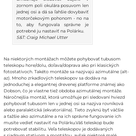
zornom poli okulára posuvom len
jednej osi a dá sa ľahšie dovybaviť
motorčekovým pohonom - no na
to, aby fungovala správne je
potrebné ju nastaviť na Polárku.
S&T: Craig Michael Utter
Na niektorých montážach môžete pohybovať tubusom
teleskopu hore/dolu, doľava/doprava ako pri klasických
fotostatívoch. Takéto montáže sa nazývajú azimutálne (alt-
az). Mnoho zrkadlových teleskopov sa dodáva na
jednoduchej a elegantnej drevenej platforme známej ako
Dobson, čo je vlastne tiež obdoba azimutálnej montáže.
Náročnejšia montáž, ktorá umožňuje pri sledovaní hviezd
pohybovať tubusom len v jednej osi sa nazýva rovníková
alebo paralaktická (ekvatoriálna). Tieto zvyknú byť väčšie
a ťažšie ako azimutálne a na ich správne fungovanie ich
musíte vedieť nastaviť na Polárku.Váš teleskop bude
potrebovať stabilitu. Veľa teleskopov je dodávaných
s riadnym statívom a montážou, avšak niektoré malé