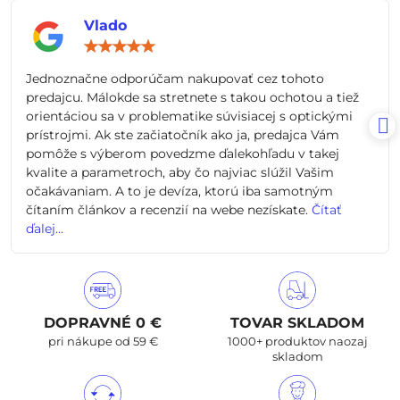
Vlado
Hodnotenie:
5
/
Jednoznačne odporúčam nakupovať cez tohoto
5
predajcu. Málokde sa stretnete s takou ochotou a tiež
orientáciou sa v problematike súvisiacej s optickými
prístrojmi. Ak ste začiatočník ako ja, predajca Vám
pomôže s výberom povedzme ďalekohľadu v takej
kvalite a parametroch, aby čo najviac slúžil Vašim
očakávaniam. A to je devíza, ktorú iba samotným
čítaním článkov a recenzií na webe nezískate.
Čítať
ďalej...
DOPRAVNÉ 0 €
TOVAR SKLADOM
pri nákupe od 59 €
1000+ produktov naozaj
skladom