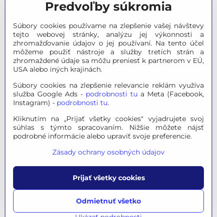
Predvoľby súkromia
Meteostanice
Súbory cookies používame na zlepšenie vašej návštevy
Značky
tejto webovej stránky, analýzu jej výkonnosti a
zhromažďovanie údajov o jej používaní. Na tento účel
môžeme použiť nástroje a služby tretích strán a
Výpredaj
zhromaždené údaje sa môžu preniesť k partnerom v EÚ,
USA alebo iných krajinách.
Tipy na darčeky
Súbory cookies na zlepšenie relevancie reklám využíva
služba Google Ads -
podrobnosti tu
a Meta (Facebook,
Poradňa - Ako si vybrať
Instagram) -
podrobnosti tu
.
Kliknutím na „Prijať všetky cookies" vyjadrujete svoj
súhlas s týmto spracovaním. Nižšie môžete nájsť
© 2026 OPTINO s.r.o., všetky práva vyhradené. Všetky logá a
podrobné informácie alebo upraviť svoje preferencie.
ochranné známky na tejto stránke sú majetkom príslušného
Zásady ochrany osobných údajov
vlastníka.
Mapa stránok
|
Právne informácie
|
Ochrana osobných
Prijať všetky cookies
údajov
|
Nastavenie súkromia
Táto stránka je chránená programom reCAPTCHA a
Odmietnuť všetko
spoločnosťou Google, platia
Pravidlá ochrany osobných
údajov
a
Zmluvné podmienky
.