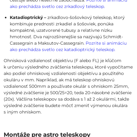
cestuje alebo nešetrne zaobchádza.
Pozrite si animáciu
ako prechádza svetlo cez zrkadlový teleskop.
Katadioptrický –
zrkadlovo-šošovkový teleskop, ktorý
kombinuje prednosti zrkadiel a šošoviek, ponúka
kompaktné, uzatvorené tubusy a relatívne nízku
hmotnosť. Dva najrozšírenejšie sa nazývajú Schmidt-
Cassegrain a Maksutov-Cassegrain.
Pozrite si animáciu
ako prechádza svetlo cez katadioptrický teleskop.
Ohnisková vzdialenosť objektívu (F alebo FL) je kľúčom
k určeniu výsledného zväčšenia teleskopu, ktoré vypočítame
ako podiel ohniskovej vzdialenosti objektívu a použitého
okuláru v mm. Napríklad, ak má teleskop ohniskovú
vzdialenosť 500mm a používate okulár s ohniskom 25mm,
výsledné zväčšenie je 500/25=20, teda 20-násobné zväčšenie
(20x). Väčšina teleskopov sa dodáva s 1 až 2 okulármi, takže
výsledné zväčšenie budete môcť zmeniť výmenou okulára
s iným ohniskom.
Montáže pre astro teleskopy