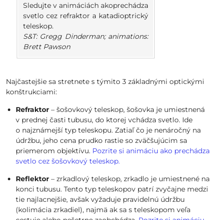
Sledujte v animáciách akoprechádza
svetlo cez refraktor a katadioptrický
teleskop.
S&T: Gregg Dinderman; animations:
Brett Pawson
Najčastejšie sa stretnete s týmito 3 základnými optickými
konštrukciami:
Refraktor
– šošovkový teleskop, šošovka je umiestnená
v prednej časti tubusu, do ktorej vchádza svetlo. Ide
o najznámejší typ teleskopu. Zatiaľ čo je nenáročný na
údržbu, jeho cena prudko rastie so zväčšujúcim sa
priemerom objektívu.
Pozrite si animáciu ako prechádza
svetlo cez šošovkový teleskop.
Reflektor
– zrkadlový teleskop, zrkadlo je umiestnené na
konci tubusu. Tento typ teleskopov patrí zvyčajne medzi
tie najlacnejšie, avšak vyžaduje pravidelnú údržbu
(kolimácia zrkadiel), najmä ak sa s teleskopom veľa