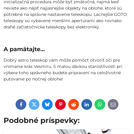
inicializačná procedúra môže byť zmätočná, najmä keď
neviete ako nájsť najjasnejšie objekty na oblohe, ktoré sú
potrebné na správne nastavenie teleskopu. Lacnejšie GOTO
teleskopy sú vybavené menšími apertúrami ako rovnako
drahé začiatočnícke teleskopy bez elektroniky.
A pamätajte...
Dobrý astro teleskop vám môže pomôcť otvoriť oči pre
vnímanie krás Vesmíru. S malou dávkou starostlivosti pri
výbere toho správneho budete pripravení na celoživotné
putovanie po nočnej oblohe!
Facebook
Twitter
Bluesky
Pinterest
Reddit
LinkedIn
WhatsApp
E-
mail
Podobné príspevky: