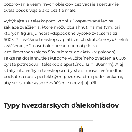
pozorovanie vesmírnych objektov cez väčšie apertúry je
oveľa pôsobivejšie ako cez tie malé.
Vyhýbajte sa teleskopom, ktoré sú ospevované len na
základe zväčšenia, ktoré môžu dosiahnúť, najmä tým, pri
ktorých figurujú nepravdepodobne vysoké zväčšenia až
600x. Pri väčšine teleskopov platí, že ich skutočne využiteľné
zväčšenie je 2-násobok priemeru ich objektívu
v milimetroch (alebo 50x priemer objektívu v palcoch).
Takže na dosiahnutie skutočne využiteľného zväčšenia 600x
by ste potrebovali teleskop s apertúrou 12in (305mm). A aj
s takýmto veľkým teleskopom by ste si museli veľmi dlho
počkať na noc s perfektnými pozorovacími podmienkami,
aby ste si také vysoké zväčšenie naozaj aj užili.
Typy hvezdárskych ďalekohľadov