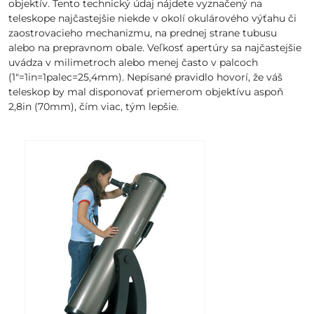
objektív. Tento technický údaj nájdete vyznačený na
teleskope najčastejšie niekde v okolí okulárového výťahu či
zaostrovacieho mechanizmu, na prednej strane tubusu
alebo na prepravnom obale. Veľkosť apertúry sa najčastejšie
uvádza v milimetroch alebo menej často v palcoch
(1"=1in=1palec=25,4mm). Nepísané pravidlo hovorí, že váš
teleskop by mal disponovať priemerom objektívu aspoň
2,8in (70mm), čím viac, tým lepšie.