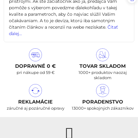
prístrojmi. Ak ste začiatočník ako ja, predajca Vám
pomôže s výberom povedzme ďalekohľadu v takej
kvalite a parametroch, aby čo najviac slúžil Vašim
očakávaniam. A to je devíza, ktorú iba samotným
čítaním článkov a recenzií na webe nezískate.
Čítať
ďalej...
DOPRAVNÉ 0 €
TOVAR SKLADOM
pri nákupe od 59 €
1000+ produktov naozaj
skladom
REKLAMÁCIE
PORADENSTVO
záručné aj pozáručné opravy
13000+ spokojných zákazníkov