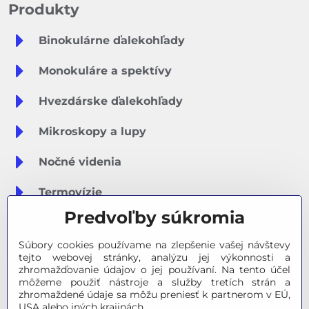
Produkty
Binokulárne ďalekohľady
Monokuláre a spektívy
Hvezdárske ďalekohľady
Mikroskopy a lupy
Nočné videnia
Termovízie
Predvoľby súkromia
Meteostanice
Súbory cookies používame na zlepšenie vašej návštevy
Značky
tejto webovej stránky, analýzu jej výkonnosti a
zhromažďovanie údajov o jej používaní. Na tento účel
môžeme použiť nástroje a služby tretích strán a
Výpredaj
zhromaždené údaje sa môžu preniesť k partnerom v EÚ,
USA alebo iných krajinách.