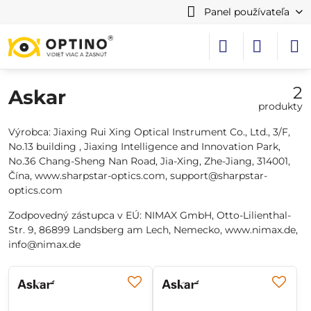
Panel používateľa
2
Askar
produkty
Výrobca: Jiaxing Rui Xing Optical Instrument Co., Ltd., 3/F,
No.13 building , Jiaxing Intelligence and Innovation Park,
No.36 Chang-Sheng Nan Road, Jia-Xing, Zhe-Jiang, 314001,
Čína, www.sharpstar-optics.com, support@sharpstar-
optics.com
Zodpovedný zástupca v EÚ: NIMAX GmbH, Otto-Lilienthal-
Str. 9, 86899 Landsberg am Lech, Nemecko, www.nimax.de,
info@nimax.de