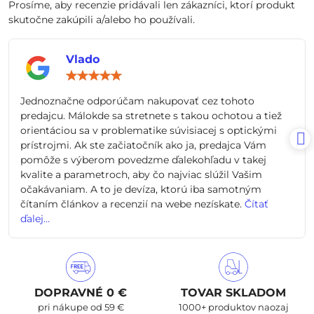
Prosíme, aby recenzie pridávali len zákazníci, ktorí produkt
skutočne zakúpili a/alebo ho používali.
Vlado
Hodnotenie:
5
/
Jednoznačne odporúčam nakupovať cez tohoto
5
predajcu. Málokde sa stretnete s takou ochotou a tiež
orientáciou sa v problematike súvisiacej s optickými
prístrojmi. Ak ste začiatočník ako ja, predajca Vám
pomôže s výberom povedzme ďalekohľadu v takej
kvalite a parametroch, aby čo najviac slúžil Vašim
očakávaniam. A to je devíza, ktorú iba samotným
čítaním článkov a recenzií na webe nezískate.
Čítať
ďalej...
DOPRAVNÉ 0 €
TOVAR SKLADOM
pri nákupe od 59 €
1000+ produktov naozaj