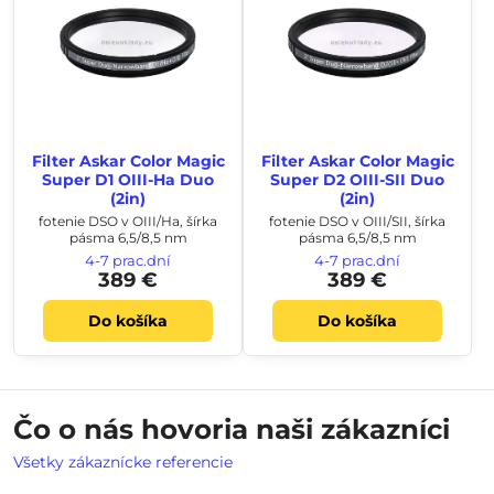
Filter Askar Color Magic
Filter Askar Color Magic
Super D1 OIII-Ha Duo
Super D2 OIII-SII Duo
(2in)
(2in)
fotenie DSO v OIII/Ha, šírka
fotenie DSO v OIII/SII, šírka
pásma 6,5/8,5 nm
pásma 6,5/8,5 nm
4-7 prac.dní
4-7 prac.dní
389 €
389 €
Do košíka
Do košíka
Čo o nás hovoria naši zákazníci
Všetky zákaznícke referencie