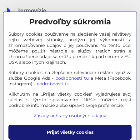
Termovízie
Predvoľby súkromia
Meteostanice
Súbory cookies používame na zlepšenie vašej návštevy
Značky
tejto webovej stránky, analýzu jej výkonnosti a
zhromažďovanie údajov o jej používaní. Na tento účel
môžeme použiť nástroje a služby tretích strán a
Výpredaj
zhromaždené údaje sa môžu preniesť k partnerom v EÚ,
USA alebo iných krajinách.
Tipy na darčeky
Súbory cookies na zlepšenie relevancie reklám využíva
služba Google Ads -
podrobnosti tu
a Meta (Facebook,
Poradňa - Ako si vybrať
Instagram) -
podrobnosti tu
.
Kliknutím na „Prijať všetky cookies" vyjadrujete svoj
súhlas s týmto spracovaním. Nižšie môžete nájsť
© 2026 OPTINO s.r.o., všetky práva vyhradené. Všetky logá a
podrobné informácie alebo upraviť svoje preferencie.
ochranné známky na tejto stránke sú majetkom príslušného
Zásady ochrany osobných údajov
vlastníka.
Mapa stránok
|
Právne informácie
|
Ochrana osobných
Prijať všetky cookies
údajov
|
Nastavenie súkromia