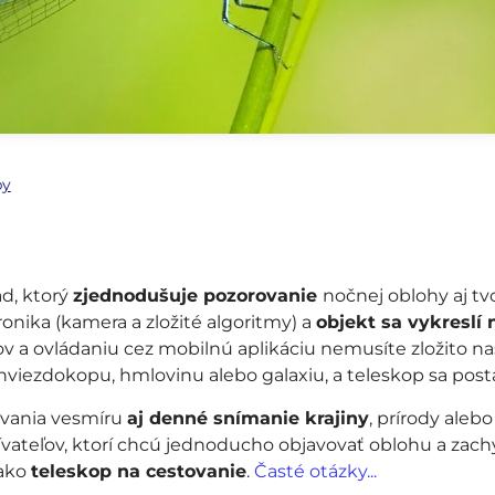
py
d, ktorý
zjednodušuje pozorovanie
nočnej oblohy aj tv
onika (kamera a zložité algoritmy) a
objekt sa vykreslí n
ov a ovládaniu cez mobilnú aplikáciu nemusíte zložito 
, hviezdokopu, hmlovinu alebo galaxiu, a teleskop sa post
vania vesmíru
aj denné snímanie krajiny
, prírody aleb
ívateľov, ktorí chcú jednoducho objavovať oblohu a zach
 ako
teleskop na cestovanie
.
Časté otázky...