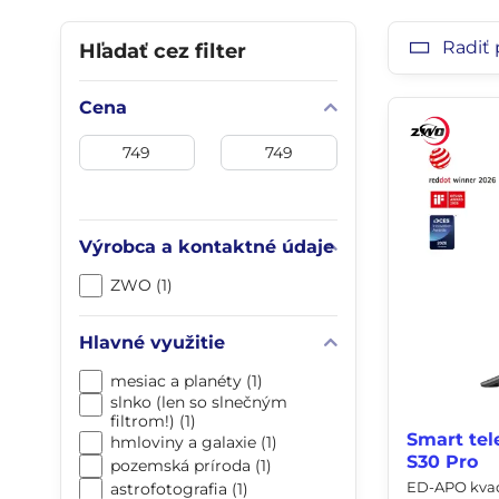
Radiť 
Hľadať cez filter
Cena
Od:
Do:
Výrobca a kontaktné údaje
ZWO (1)
Hlavné využitie
mesiac a planéty (1)
slnko (len so slnečným
filtrom!) (1)
Smart te
hmloviny a galaxie (1)
S30 Pro
pozemská príroda (1)
ED-APO kvadr
astrofotografia (1)