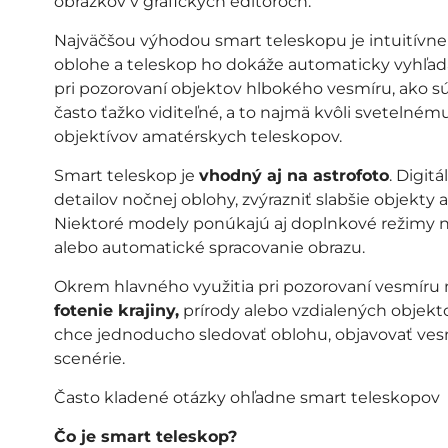
obrázkov v grafických editoroch.
Najväčšou výhodou smart teleskopu je intuitívn
oblohe a teleskop ho dokáže automaticky vyhľadať
pri pozorovaní objektov hlbokého vesmíru, ako s
často ťažko viditeľné, a to najmä kvôli svetelné
objektívov amatérskych teleskopov.
Smart teleskop je
vhodný aj na astrofoto
. Digit
detailov nočnej oblohy, zvýrazniť slabšie objekty a
Niektoré modely ponúkajú aj doplnkové režimy 
alebo automatické spracovanie obrazu.
Okrem hlavného využitia pri pozorovaní vesmíru
fotenie krajiny,
prírody alebo vzdialených objekto
chce jednoducho sledovať oblohu, objavovať ves
scenérie.
Často kladené otázky ohľadne smart teleskopov
Čo je smart teleskop?