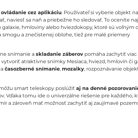
e
ovládanie cez aplikáciu
. Používateľ si vyberie objekt n
, naviesť sa naň a priebežne ho sledovať. To oceníte n
ú galaxie, hmloviny alebo hviezdokopy, ktoré sú voľným
mu smogu a znečistenej oblohe, tiež pre malé priemery
álne snímanie a
skladanie záberov
pomáha zachytiť viac
 vytvoriť atraktívne snímky Mesiaca, hviezd, hmlovín či ga
na
časozberné snímanie
,
mozaiky
, rozpoznávanie objek
 môžu smart teleskopy poslúžiť
aj na denné pozorovani
v. Vďaka tomu ide o univerzálne riešenie pre každého, k
mír a zároveň mať možnosť zachytiť aj zaujímavé pozem