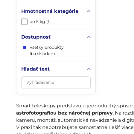
Hmotnostná kategória
do 5 kg (1)
Dostupnosť
Všetky produkty
Iba skladom
Hľadať text
Prehľadať
výsledky
filtra
fulltextom
Smart teleskopy predstavujú jednoduchý spôso
astrofotografiou bez náročnej prípravy
. Na roz
kameru, montáž, automatické navádzanie a digit
V praxi tak nepotrebujete samostatne riešiť viac