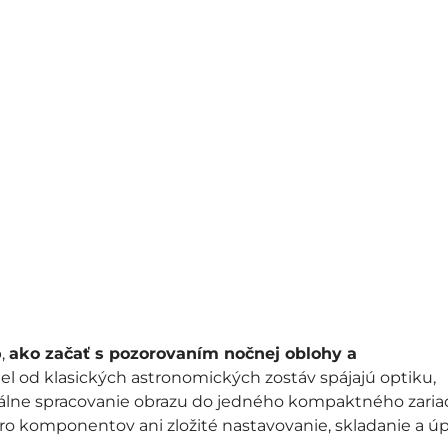
b,
ako začať s pozorovaním nočnej oblohy a
diel od klasických astronomických zostáv spájajú optiku,
álne spracovanie obrazu do jedného kompaktného zaria
ero komponentov ani zložité nastavovanie, skladanie a ú