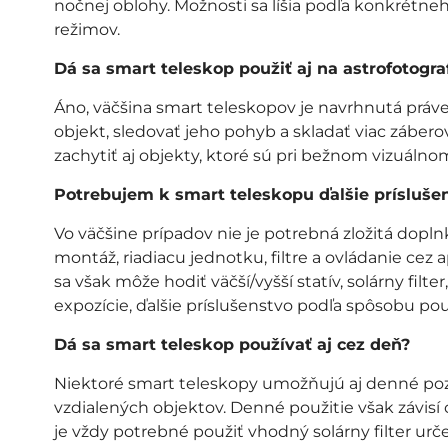
nočnej oblohy. Možnosti sa líšia podľa konkrétne
režimov.
Dá sa smart teleskop použiť aj na astrofotogra
Áno, väčšina smart teleskopov je navrhnutá práve
objekt, sledovať jeho pohyb a skladať viac záber
zachytiť aj objekty, ktoré sú pri bežnom vizuáln
Potrebujem k smart teleskopu ďalšie prísluše
Vo väčšine prípadov nie je potrebná zložitá dop
montáž, riadiacu jednotku, filtre a ovládanie cez
sa však môže hodiť väčší/vyšší statív, solárny filt
expozície, ďalšie príslušenstvo podľa spôsobu pou
Dá sa smart teleskop používať aj cez deň?
Niektoré smart teleskopy umožňujú aj denné pozoro
vzdialených objektov. Denné použitie však závisí
je vždy potrebné použiť vhodný solárny filter urč