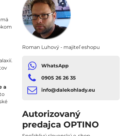
a
ajmä
 okom
Roman Luhový - majiteľ eshopu
laxií.
WhatsApp
tov
0905 26 26 35
e a
info​​@dalekohlady​​.eu
to
ské
Autorizovaný
predajca OPTINO
Spoľahlivý slovenský e-shop