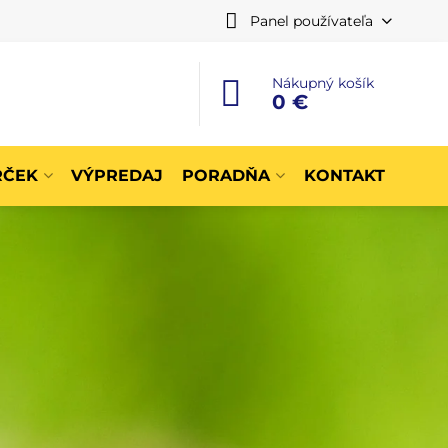
Panel používateľa
Nákupný košík
0 €
RČEK
VÝPREDAJ
PORADŇA
KONTAKT