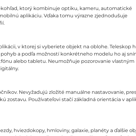
ekohľad, ktorý kombinuje optiku, kameru, automatické
 mobilnú aplikáciu. Vďaka tomu výrazne zjednodušuje
í.
likácii, v ktorej si vyberiete objekt na oblohe. Teleskop 
ho pohyb a podľa možností konkrétneho modelu ho aj sn
martfónu alebo tabletu. Neumožňuje pozorovanie vlastným
gitálny.
očníkov. Nevyžadujú zložité manuálne nastavovanie, pre
 zostavu. Používateľovi stačí základná orientácia v aplik
zdy, hviezdokopy, hmloviny, galaxie, planéty a ďalšie ob