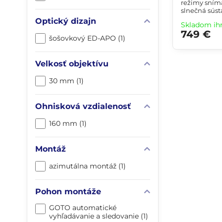
režimy sníma
slnečná sústa
filtre: UV/IR
Optický dizajn
Skladom ih
filter, autom
749 €
redukcia š
šošovkový ED-APO (1)
Velkosť objektívu
30 mm (1)
Ohnisková vzdialenosť
160 mm (1)
Montáž
azimutálna montáž (1)
Pohon montáže
GOTO automatické
vyhľadávanie a sledovanie (1)