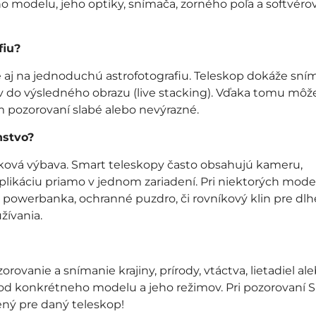
ho modelu, jeho optiky, snímača, zorného poľa a softvéro
fiu?
 aj na jednoduchú astrofotografiu. Teleskop dokáže sní
ov do výsledného obrazu (live stacking). Vďaka tomu môž
om pozorovaní slabé alebo nevýrazné.
nstvo?
lnková výbava. Smart teleskopy často obsahujú kameru,
 aplikáciu priamo v jednom zariadení. Pri niektorých mod
er, powerbanka, ochranné puzdro, či rovníkový klin pre dlh
žívania.
vanie a snímanie krajiny, prírody, vtáctva, lietadiel al
 od konkrétneho modelu a jeho režimov. Pri pozorovaní 
ený pre daný teleskop!