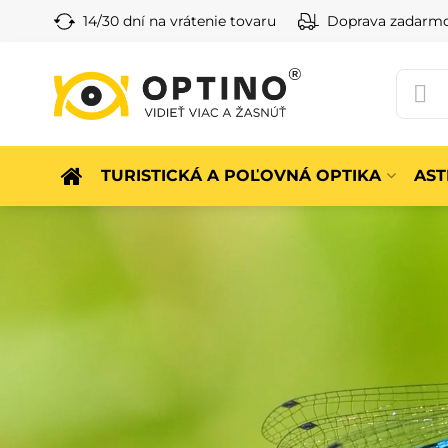
14/30 dní na vrátenie tovaru
Doprava zadarm
TURISTICKÁ A POĽOVNÁ OPTIKA
AS