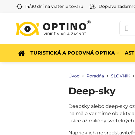
14/30 dní na vrátenie tovaru
Doprava zadarm
TURISTICKÁ A POĽOVNÁ OPTIKA
AS
Úvod
Poradňa
SLOVNÍK
Deep-sky
Deepsky alebo deep-sky ozn
najmä o vermírne objekty a
tisíce až milióny svetelnýc
Napriek ich nepredstaviteľ