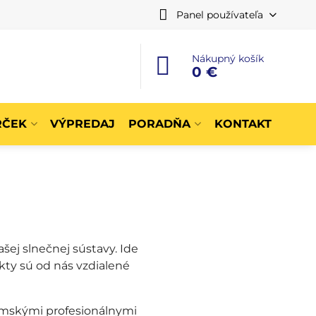
Panel používateľa
Nákupný košík
0 €
RČEK
VÝPREDAJ
PORADŇA
KONTAKT
ej slnečnej sústavy. Ide
kty sú od nás vzdialené
zemskými profesionálnymi