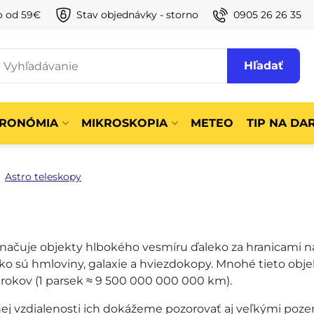
o od 59€
Stav objednávky - storno
0905 26 26 35
Hľadať
TRONÓMIA
MIKROSKOPIA
METEO
TIP NA DA
Astro teleskopy
ačuje objekty hlbokého vesmíru ďaleko za hranicami naš
ko sú hmloviny, galaxie a hviezdokopy. Mnohé tieto obje
h rokov (1 parsek ≈ 9 500 000 000 000 km).
nej vzdialenosti ich dokážeme pozorovať aj veľkými po