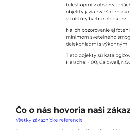
teleskopmi v observatóriác
objekty javia zväčša len ak
štruktúry týchto objektov.
Na ich pozorovanie aj foteni
minimom svetelného smogu. 
ďalekohľadmi s výkonnými 
Tieto objekty sú katalogizo
Herschel 400, Caldwell, NGC
Čo o nás hovoria naši zákaz
Všetky zákaznícke referencie