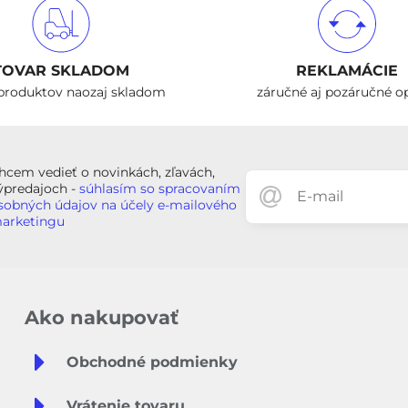
TOVAR SKLADOM
REKLAMÁCIE
produktov naozaj skladom
záručné aj pozáručné o
hcem vedieť o novinkách, zľavách,
ýpredajoch -
súhlasím so spracovaním
sobných údajov na účely e-mailového
arketingu
Ako nakupovať
Obchodné podmienky
Vrátenie tovaru