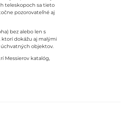
h teleskopoch sa tieto
točne pozorovateľné aj
oha) bez alebo len s
 ktorí dokážu aj malými
úchvatných objektov.
í Messierov katalóg,