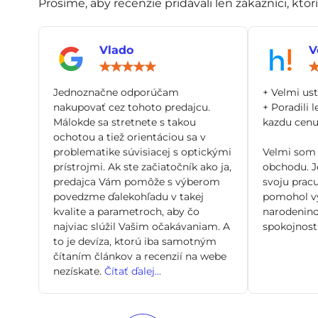
Prosíme, aby recenzie pridávali len zákazníci, ktor
Vlado
V
Hodnotenie:
5
/
Jednoznačne odporúčam
+ Velmi us
5
nakupovať cez tohoto predajcu.
+ Poradili l
Málokde sa stretnete s takou
kazdu cenu 
ochotou a tiež orientáciou sa v
problematike súvisiacej s optickými
Velmi som 
prístrojmi. Ak ste začiatočník ako ja,
obchodu. Je
predajca Vám pomôže s výberom
svoju pracu
povedzme ďalekohľadu v takej
pomohol vy
kvalite a parametroch, aby čo
narodenino
najviac slúžil Vašim očakávaniam. A
spokojnosti
to je devíza, ktorú iba samotným
čítaním článkov a recenzií na webe
nezískate.
Čítať ďalej...