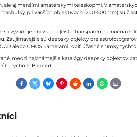
h, ale aj menšími amatérskymi teleskopmi. V amatérskyc
o machuľky, pri väčších objektívoch (200-500mm) sú čias
e sa vyžaduje priezračná (čistá, transparentná nočná obl
Zaujímavejšie sú deepsky objekty pre astrofotografov,
CCD alebo CMOS kamerami robiť úžasné snímky týchto 
vané, medzi najznámejšie katalógy deepsky objektov patr
/IC, Tycho-2, Barnard.
Facebook
Twitter
Bluesky
Pinterest
Reddit
LinkedIn
WhatsApp
E-
mail
níci