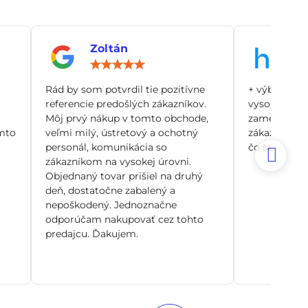
Zoltán
An
notenie:
Hodnotenie:
5
/
Rád by som potvrdil tie pozitívne
+ výborný zá
5
referencie predošlých zákazníkov.
vysoko odbo
Môj prvý nákup v tomto obchode,
zamerané pr
mto
veľmi milý, ústretový a ochotný
zákazníka, n
personál, komunikácia so
čo sa dá. Si
zákazníkom na vysokej úrovni.
Objednaný tovar prišiel na druhý
deň, dostatočne zabalený a
nepoškodený. Jednoznačne
odporúčam nakupovať cez tohto
predajcu. Ďakujem.