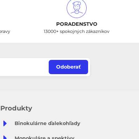
PORADENSTVO
pravy
13000+ spokojných zákazníkov
Odoberať
Produkty
Binokulárne ďalekohľady
Monokuláre a spektívy