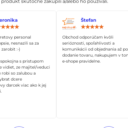
í produkt skutočne zakúpili a/alebo ho používali.
eronika
Štefan
Hodnotenie:
Hod
5
5
/
/
tretovy personal
Obchod odporúčam kvôli
5
5
epsie, nesnazili sa za
serióznosti, spoľahlivosti a
zarobit :-)
komunikácii od objednania až po
dodanie tovaru, nakupujem v to
spokojna s pristupom
e-shope pravidelne.
 vidiet, ze majitel/veduci
 robi so zalubou a
brat dcere
vy darcek viac ako k jej
.