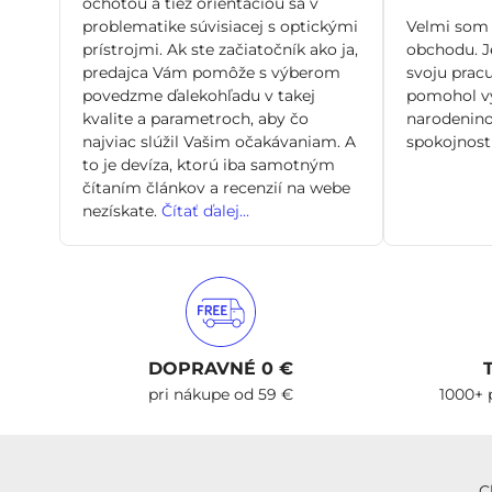
ochotou a tiež orientáciou sa v
problematike súvisiacej s optickými
Velmi som 
prístrojmi. Ak ste začiatočník ako ja,
obchodu. Je
predajca Vám pomôže s výberom
svoju pracu
povedzme ďalekohľadu v takej
pomohol vy
kvalite a parametroch, aby čo
narodenino
najviac slúžil Vašim očakávaniam. A
spokojnosti
to je devíza, ktorú iba samotným
čítaním článkov a recenzií na webe
nezískate.
Čítať ďalej...
DOPRAVNÉ 0 €
pri nákupe od 59 €
1000+ 
C