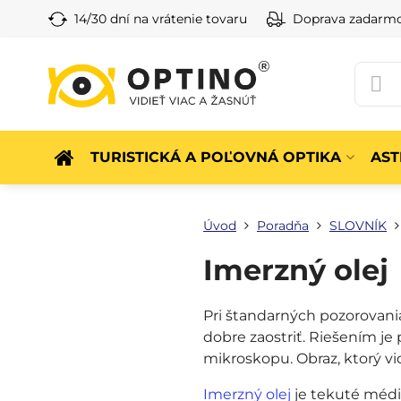
14/30 dní na vrátenie tovaru
Doprava zadarm
TURISTICKÁ A POĽOVNÁ OPTIKA
AS
Úvod
Poradňa
SLOVNÍK
Imerzný olej
Pri štandarných pozorovani
dobre zaostriť. Riešením je 
mikroskopu. Obraz, ktorý vid
Imerzný olej
je tekuté médi