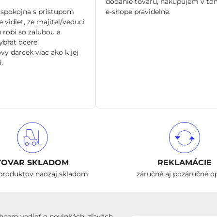
dodanie tovaru, nakupujem v to
spokojna s pristupom
e-shope pravidelne.
 vidiet, ze majitel/veduci
 robi so zalubou a
brat dcere
vy darcek viac ako k jej
.
TOVAR SKLADOM
REKLAMÁCIE
produktov naozaj skladom
záručné aj pozáručné o
hcem vedieť o novinkách, zľavách,