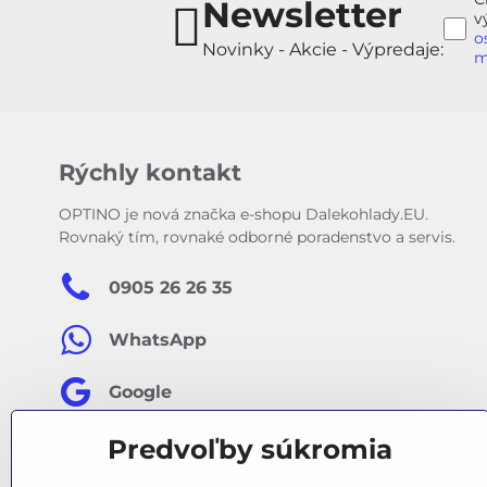
Newsletter
v
o
Novinky - Akcie - Výpredaje:
m
Rýchly kontakt
OPTINO je nová značka e-shopu Dalekohlady.EU.
Rovnaký tím, rovnaké odborné poradenstvo a servis.
0905 26 26 35
WhatsApp
Google
Predvoľby súkromia
Facebook