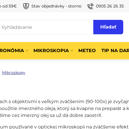
o od 59€
Stav objednávky - storno
0905 26 26 35
Hľadať
TRONÓMIA
MIKROSKOPIA
METEO
TIP NA DA
Mikroskopy
ach s objektívmi s veľkým zväčšením (90-100x) je zvyč
použitie imerzného oleja, ktorý sa kvapne na preparát a k
íme cez imerzný olej sa už dá dobre zaostriť.
um používané v optickej mikroskopii na zväčšenie efekt