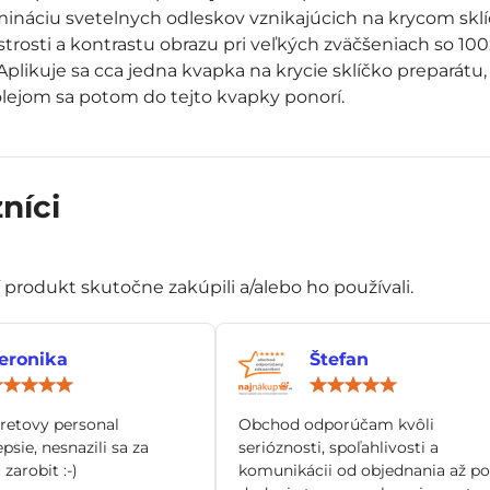
mináciu svetelnych odleskov vznikajúcich na krycom sklí
ostrosti a kontrastu obrazu pri veľkých zväčšeniach so 1
plikuje sa cca jedna kvapka na krycie sklíčko preparátu,
olejom sa potom do tejto kvapky ponorí.
níci
í produkt skutočne zakúpili a/alebo ho používali.
eronika
Štefan
Hodnotenie:
Hod
5
5
/
/
tretovy personal
Obchod odporúčam kvôli
5
5
epsie, nesnazili sa za
serióznosti, spoľahlivosti a
zarobit :-)
komunikácii od objednania až po