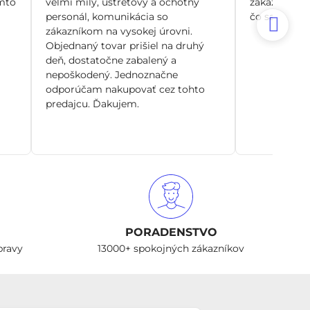
mto
veľmi milý, ústretový a ochotný
zákazníka, n
personál, komunikácia so
čo sa dá. Si
zákazníkom na vysokej úrovni.
Objednaný tovar prišiel na druhý
deň, dostatočne zabalený a
nepoškodený. Jednoznačne
odporúčam nakupovať cez tohto
predajcu. Ďakujem.
PORADENSTVO
pravy
13000+ spokojných zákazníkov