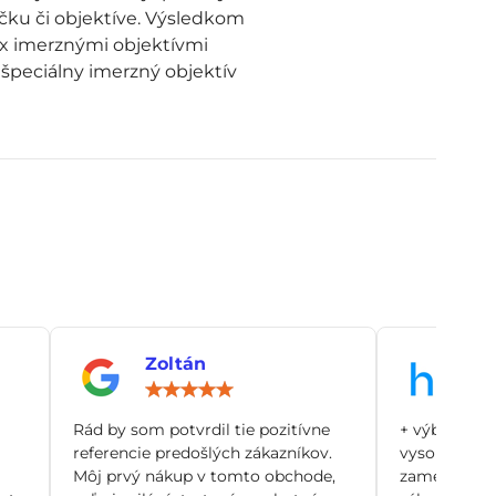
čku či objektíve. Výsledkom
00x imerznými objektívmi
 špeciálny imerzný objektív
Zoltán
An
notenie:
Hodnotenie:
5
/
Rád by som potvrdil tie pozitívne
+ výborný zá
5
referencie predošlých zákazníkov.
vysoko odbo
Môj prvý nákup v tomto obchode,
zamerané pr