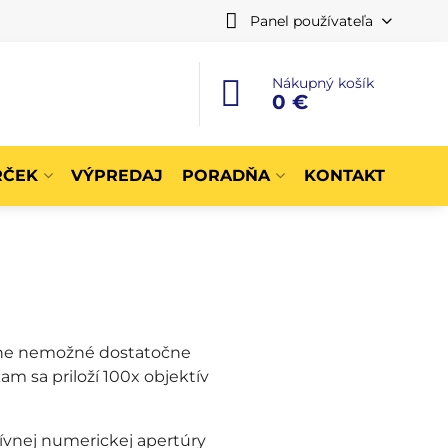
Panel používateľa
Nákupný košík
0 €
RČEK
VÝPREDAJ
PORADŇA
KONTAKT
ajne nemožné dostatočne
am sa priloží 100x objektív
ívnej numerickej apertúry