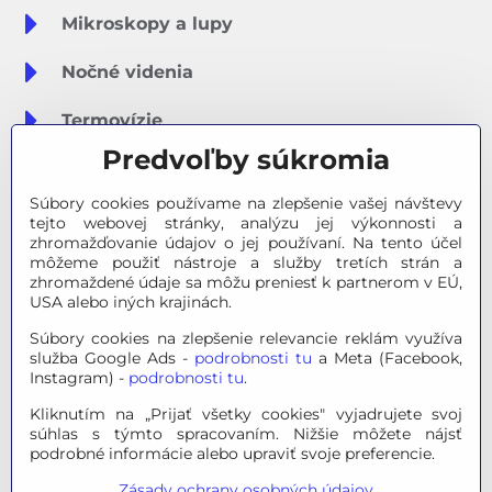
Mikroskopy a lupy
Nočné videnia
Termovízie
Predvoľby súkromia
Meteostanice
Súbory cookies používame na zlepšenie vašej návštevy
Značky
tejto webovej stránky, analýzu jej výkonnosti a
zhromažďovanie údajov o jej používaní. Na tento účel
môžeme použiť nástroje a služby tretích strán a
Výpredaj
zhromaždené údaje sa môžu preniesť k partnerom v EÚ,
USA alebo iných krajinách.
Tipy na darčeky
Súbory cookies na zlepšenie relevancie reklám využíva
služba Google Ads -
podrobnosti tu
a Meta (Facebook,
Poradňa - Ako si vybrať
Instagram) -
podrobnosti tu
.
Kliknutím na „Prijať všetky cookies" vyjadrujete svoj
súhlas s týmto spracovaním. Nižšie môžete nájsť
© 2026 OPTINO s.r.o., všetky práva vyhradené. Všetky logá a
podrobné informácie alebo upraviť svoje preferencie.
ochranné známky na tejto stránke sú majetkom príslušného
Zásady ochrany osobných údajov