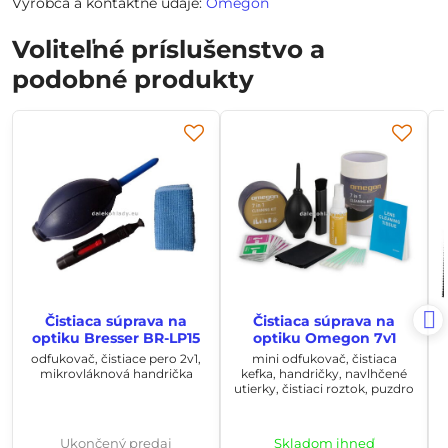
Výrobca a kontaktné údaje:
Omegon
Voliteľné príslušenstvo a
podobné produkty
Čistiaca súprava na
Čistiaca súprava na
optiku Bresser BR-LP15
optiku Omegon 7v1
odfukovač, čistiace pero 2v1,
mini odfukovač, čistiaca
mikrovláknová handrička
kefka, handričky, navlhčené
utierky, čistiaci roztok, puzdro
Ukončený predaj
Skladom ihneď