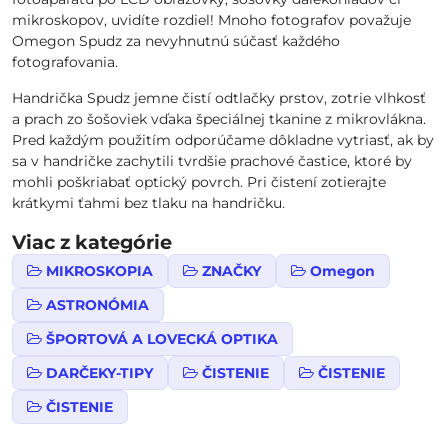
mikroskopov, uvidíte rozdiel! Mnoho fotografov považuje
Omegon Spudz za nevyhnutnú súčasť každého
fotografovania.
Handrička Spudz jemne čistí odtlačky prstov, zotrie vlhkosť
a prach zo šošoviek vďaka špeciálnej tkanine z mikrovlákna.
Pred každým použitím odporúčame dôkladne vytriasť, ak by
sa v handričke zachytili tvrdšie prachové častice, ktoré by
mohli poškriabať optický povrch. Pri čistení zotierajte
krátkymi ťahmi bez tlaku na handričku.
Viac z kategórie
MIKROSKOPIA
ZNAČKY
Omegon
ASTRONÓMIA
ŠPORTOVÁ A LOVECKÁ OPTIKA
DARČEKY-TIPY
ČISTENIE
ČISTENIE
ČISTENIE