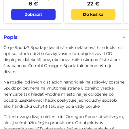
8 €
22 €
Zobraziť
Do košíka
Popis
Čo je Spudz? Spudz je kvalitná mikrovláknová handrička na
optiku, ktorá udrží šošovky vašich fotoobjektívov, LCD
displejov, ďalekohľadov, okulárov, mikroskopov čisté a bez
škrabancov. Čo robí Omegon Spudz tak pohodlným je
dizajn.
Na rozdiel od iných čistiacich handričiek na šošovky zostane
Spudz pripevnená na vnútornej strane úložného vrecka,
nemusíte tak hľadať vhodné miesto na jej odloženie po
použití. Zaskakovací háčik poskytuje jednoduchý spôsob,
ako handričku uchytiť tak, aby bola vždy poruke.
Patentovaný dizajn nielen robí Omegon Spudz atraktívnym,
ale aj veľmi užitočným produktom. Od objektívov
fotoaparátu po LCD obrazovky, šošovky ďalekohľadov či