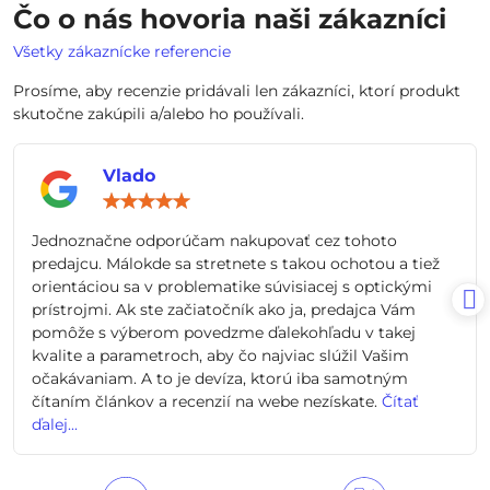
Čo o nás hovoria naši zákazníci
Všetky zákaznícke referencie
Prosíme, aby recenzie pridávali len zákazníci, ktorí produkt
skutočne zakúpili a/alebo ho používali.
Vlado
Hodnotenie:
5
/
Jednoznačne odporúčam nakupovať cez tohoto
5
predajcu. Málokde sa stretnete s takou ochotou a tiež
orientáciou sa v problematike súvisiacej s optickými
prístrojmi. Ak ste začiatočník ako ja, predajca Vám
pomôže s výberom povedzme ďalekohľadu v takej
kvalite a parametroch, aby čo najviac slúžil Vašim
očakávaniam. A to je devíza, ktorú iba samotným
čítaním článkov a recenzií na webe nezískate.
Čítať
ďalej...