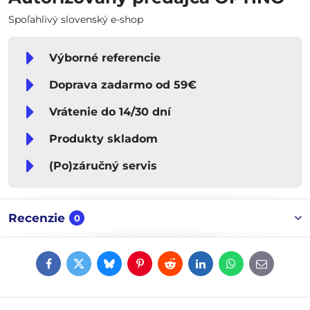
Spoľahlivý slovenský e-shop
Výborné referencie
Doprava zadarmo od 59€
Vrátenie do 14/30 dní
Produkty skladom
(Po)záručný servis
Recenzie
0
Facebook
Twitter
Bluesky
Pinterest
Reddit
LinkedIn
WhatsApp
E-
mail