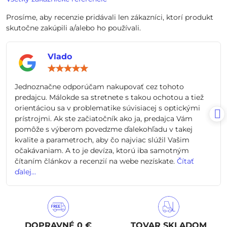
Prosíme, aby recenzie pridávali len zákazníci, ktorí produkt
skutočne zakúpili a/alebo ho používali.
Vlado
Hodnotenie:
5
/
Jednoznačne odporúčam nakupovať cez tohoto
5
predajcu. Málokde sa stretnete s takou ochotou a tiež
orientáciou sa v problematike súvisiacej s optickými
prístrojmi. Ak ste začiatočník ako ja, predajca Vám
pomôže s výberom povedzme ďalekohľadu v takej
kvalite a parametroch, aby čo najviac slúžil Vašim
očakávaniam. A to je devíza, ktorú iba samotným
čítaním článkov a recenzií na webe nezískate.
Čítať
ďalej...
DOPRAVNÉ 0 €
TOVAR SKLADOM