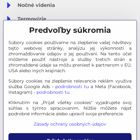
Nočné videnia
Termovízie
Predvoľby súkromia
Meteostanice
Súbory cookies používame na zlepšenie vašej návštevy
Značky
tejto webovej stránky, analýzu jej výkonnosti a
zhromažďovanie údajov o jej používaní. Na tento účel
môžeme použiť nástroje a služby tretích strán a
Výpredaj
zhromaždené údaje sa môžu preniesť k partnerom v EÚ,
USA alebo iných krajinách.
Tipy na darčeky
Súbory cookies na zlepšenie relevancie reklám využíva
služba Google Ads -
podrobnosti tu
a Meta (Facebook,
Poradňa - Ako si vybrať
Instagram) -
podrobnosti tu
.
Kliknutím na „Prijať všetky cookies" vyjadrujete svoj
súhlas s týmto spracovaním. Nižšie môžete nájsť
© 2026 OPTINO s.r.o., všetky práva vyhradené. Všetky logá a
podrobné informácie alebo upraviť svoje preferencie.
ochranné známky na tejto stránke sú majetkom príslušného
Zásady ochrany osobných údajov
vlastníka.
Mapa stránok
|
Právne informácie
|
Ochrana osobných