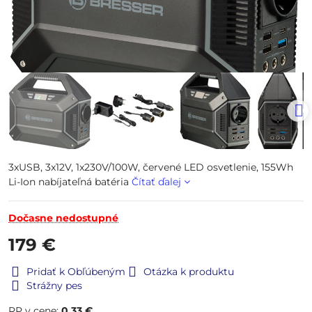
3xUSB, 3x12V, 1x230V/100W, červené LED osvetlenie, 155Wh
Li-Ion nabíjateľná batéria
Čítať ďalej
Dočasne nedostupné
179 €
Pridať k Obľúbeným
Otázka k produktu
Strážny pes
RP v cene:
0,33 €