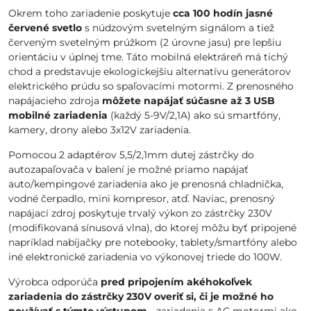
Okrem toho zariadenie poskytuje
cca 100 hodín jasné
červené svetlo
s núdzovým svetelným signálom a tiež
červeným svetelným prúžkom (2 úrovne jasu) pre lepšiu
orientáciu v úplnej tme. Táto mobilná elektráreň má tichý
chod a predstavuje ekologickejšiu alternatívu generátorov
elektrického prúdu so spaľovacími motormi. Z prenosného
napájacieho zdroja
môžete napájať súčasne až 3 USB
mobilné zariadenia
(každý 5-9V/2,1A) ako sú smartfóny,
kamery, drony alebo 3x12V zariadenia.
Pomocou 2 adaptérov 5,5/2,1mm dutej zástrčky do
autozapaľovača v balení je možné priamo napájať
auto/kempingové zariadenia ako je prenosná chladnička,
vodné čerpadlo, mini kompresor, atď. Naviac, prenosný
napájací zdroj poskytuje trvalý výkon zo zástrčky 230V
(modifikovaná sínusová vlna), do ktorej môžu byť pripojené
napríklad nabíjačky pre notebooky, tablety/smartfóny alebo
iné elektronické zariadenia vo výkonovej triede do 100W.
Výrobca odporúča
pred pripojením akéhokoľvek
zariadenia do zástrčky 230V overiť si, či je možné ho