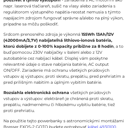
používať s týmto výstupom
- zariadenia s AC motormi ako
napr. laserová tlačiareň, sušič na vlasy alebo zariadenia s
regulátorom výstupného napätia-reostat nemusia s týmto
napájacím zdrojom fungovať správne a/alebo na plný výkon,
prípadne sa môžu poškodiť.
Srdcom prenosného zdroja je výkonná
155Wh 13Ah/12V
(42000mA/3,7V) nabíjateľná líthiovo-ionová batéria,
ktorú dobijete z 0-100% kapacity pribižne za 8 hodín
, a to
buď pomocou 230V nabíjačky v balení alebo z 12V
autobatérie cez nabíjací kábel. Displej vám poskytne
relevantné údaje o stave nabíjania batérie, AC output
ON/OFF. Zariadenie má ochranu všetkých prúdových
vstupov aj výstupov, proti skratu, prepätiu, pred prehriatím a
pred prílišným nabitím a úplným vybitím batérie.
Rozsiahla elektronická ochrana
všetkých prúdových
vstupov a výstupov: elektráreň je chránená proti skratu,
prepätiu, nadmernému či hlbokému vybitiu batérie, tiež
proti prehriatiu.
Na použitie tejto powerbanky s astronomickými montážami
Bresser EXOS-2 GOTO budete potrebovať
kábel 4930100
.