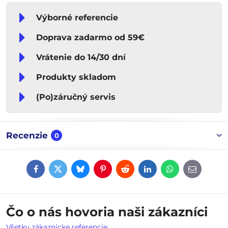
Výborné referencie
Doprava zadarmo od 59€
Vrátenie do 14/30 dní
Produkty skladom
(Po)záručný servis
Recenzie
0
Facebook
Twitter
Bluesky
Pinterest
Reddit
LinkedIn
WhatsApp
E-
mail
Čo o nás hovoria naši zákazníci
Všetky zákaznícke referencie