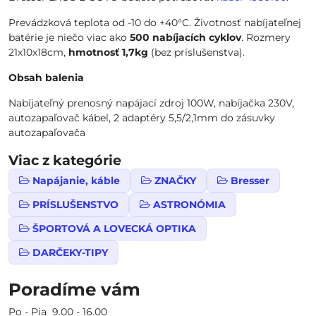
Prevádzková teplota od -10 do +40°C. Životnosť nabíjateľnej
batérie je niečo viac ako
500 nabíjacích cyklov
. Rozmery
21x10x18cm,
hmotnosť 1,7kg
(bez príslušenstva).
Obsah balenia
Nabíjateľný prenosný napájací zdroj 100W, nabíjačka 230V,
autozapaľovač kábel, 2 adaptéry 5,5/2,1mm do zásuvky
autozapaľovača
Viac z kategórie
Napájanie, káble
ZNAČKY
Bresser
PRÍSLUŠENSTVO
ASTRONÓMIA
ŠPORTOVÁ A LOVECKÁ OPTIKA
DARČEKY-TIPY
Poradíme vám
Po - Pia 9.00 - 16.00