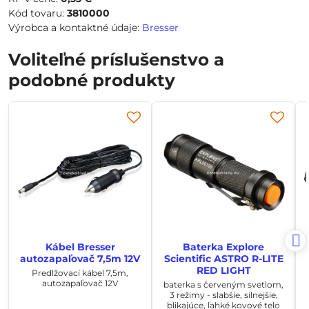
Kód tovaru:
3810000
Výrobca a kontaktné údaje:
Bresser
Voliteľné príslušenstvo a
podobné produkty
Kábel Bresser
Baterka Explore
autozapaľovač 7,5m 12V
Scientific ASTRO R-LITE
RED LIGHT
Predlžovací kábel 7,5m,
autozapaľovač 12V
baterka s červeným svetlom,
3 režimy - slabšie, silnejšie,
blikajúce, ľahké kovové telo