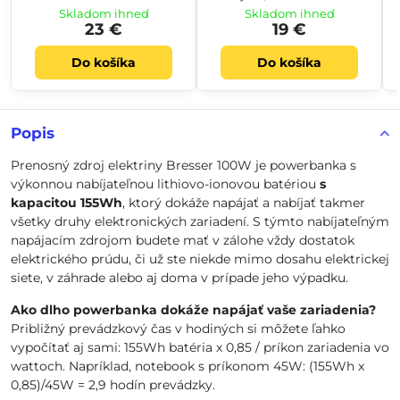
Skladom ihneď
Skladom ihneď
23 €
19 €
Do košíka
Do košíka
Popis
Prenosný zdroj elektriny Bresser 100W je powerbanka s
výkonnou nabíjateľnou lithiovo-ionovou batériou
s
kapacitou 155Wh
, ktorý dokáže napájať a nabíjať takmer
všetky druhy elektronických zariadení. S týmto nabíjateľným
napájacím zdrojom budete mať v zálohe vždy dostatok
elektrického prúdu, či už ste niekde mimo dosahu elektrickej
siete, v záhrade alebo aj doma v prípade jeho výpadku.
Ako dlho powerbanka dokáže napájať vaše zariadenia?
Približný prevádzkový čas v hodiných si môžete ľahko
vypočítať aj sami: 155Wh batéria x 0,85 / príkon zariadenia vo
wattoch. Napríklad, notebook s príkonom 45W: (155Wh x
0,85)/45W = 2,9 hodín prevádzky.