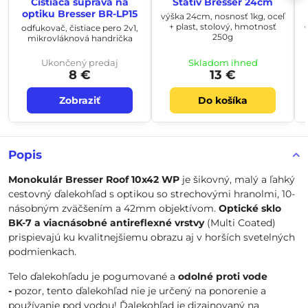
Čistiaca súprava na
Statív Bresser 24cm
optiku Bresser BR-LP15
výška 24cm, nosnosť 1kg, oceľ
+ plast, stolový, hmotnosť
odfukovač, čistiace pero 2v1,
250g
mikrovláknová handrička
Ukončený predaj
Skladom ihneď
8 €
13 €
Zobraziť
Do košíka
Popis
Monokulár Bresser Roof 10x42 WP
je šikovný, malý a ľahký
cestovný ďalekohľad s optikou so strechovými hranolmi, 10-
násobným zväčšením a 42mm objektívom.
Optické sklo
BK-7 a viacnásobné antireflexné vrstvy
(Multi Coated)
prispievajú ku kvalitnejšiemu obrazu aj v horších svetelných
podmienkach.
Telo ďalekohľadu je pogumované a
odolné proti vode
-
pozor, tento ďalekohľad nie je určený na ponorenie a
používanie pod vodou! Ďalekohľad je dizajnovaný na