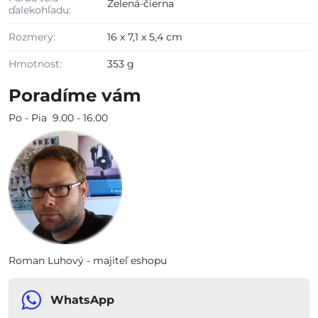
Zelená-čierna
ďalekohľadu:
Rozmery:
16 x 7,1 x 5,4 cm
Hmotnosť:
353 g
Poradíme vám
Po - Pia 9.00 - 16.00
Roman Luhový - majiteľ eshopu
WhatsApp