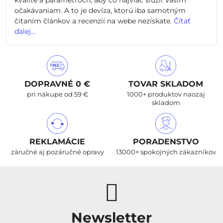
kvalite a parametroch, aby čo najviac slúžil Vašim
očakávaniam. A to je devíza, ktorú iba samotným
čítaním článkov a recenzií na webe nezískate.
Čítať
ďalej...
DOPRAVNÉ 0 €
TOVAR SKLADOM
pri nákupe od 59 €
1000+ produktov naozaj
skladom
REKLAMÁCIE
PORADENSTVO
záručné aj pozáručné opravy
13000+ spokojných zákazníkov
Newsletter