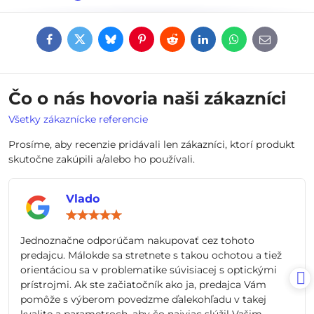
Facebook
Twitter
Bluesky
Pinterest
Reddit
LinkedIn
WhatsApp
E-
mail
Čo o nás hovoria naši zákazníci
Všetky zákaznícke referencie
Prosíme, aby recenzie pridávali len zákazníci, ktorí produkt
skutočne zakúpili a/alebo ho používali.
Vlado
Hodnotenie:
5
/
Jednoznačne odporúčam nakupovať cez tohoto
5
predajcu. Málokde sa stretnete s takou ochotou a tiež
orientáciou sa v problematike súvisiacej s optickými
prístrojmi. Ak ste začiatočník ako ja, predajca Vám
pomôže s výberom povedzme ďalekohľadu v takej