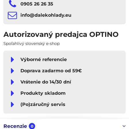
0905 26 26 35
info​​@dalekohlady​​.eu
Autorizovaný predajca OPTINO
Spoľahlivý slovenský e-shop
Výborné referencie
Doprava zadarmo od 59€
Vrátenie do 14/30 dní
Produkty skladom
(Po)záručný servis
Recenzie
0