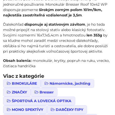
jednoručné používanie. Monokulár Bresser Roof 10x42 WP
disponuje pomerne
širokým zorným poľom 101m/1km,
najkratšia zaostriteľná vzdialenosť je 3,5m
.
Ďalekohľad
disponuje aj statívovým závitom
, je ho teda
možné pripojiť na stolový statív alebo klasický fotostatív.
Svojimi rozmermi 16x7,1x5,4cm a hmotnosťou
len 353g
by
sa kľudne mohol zaradiť medzi vreckové ďalekohľady,
obľúbia si ho najmä turisti a cestovatelia, ale dobre poslúži
pri prakticky akejkoľvek voľnočasovej športovej aktivite.
Obsah balenia:
monokulár, krytky, popruh na ruku, vrecko,
čistiaca handrička
Viac z kategórie
BINOKULÁRE
Námornícke, jachting
ZNAČKY
Bresser
ŠPORTOVÁ A LOVECKÁ OPTIKA
MONO SPEKTÍVY
DARČEKY-TIPY