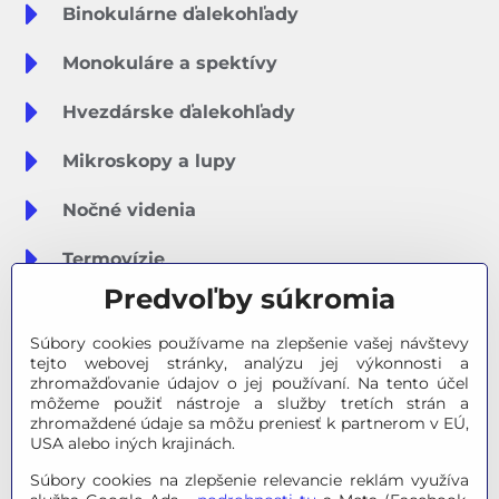
Binokulárne ďalekohľady
Monokuláre a spektívy
Hvezdárske ďalekohľady
Mikroskopy a lupy
Nočné videnia
Termovízie
Predvoľby súkromia
Meteostanice
Súbory cookies používame na zlepšenie vašej návštevy
Značky
tejto webovej stránky, analýzu jej výkonnosti a
zhromažďovanie údajov o jej používaní. Na tento účel
môžeme použiť nástroje a služby tretích strán a
Výpredaj
zhromaždené údaje sa môžu preniesť k partnerom v EÚ,
USA alebo iných krajinách.
Tipy na darčeky
Súbory cookies na zlepšenie relevancie reklám využíva