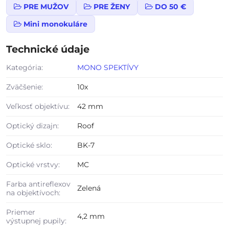
PRE MUŽOV
PRE ŽENY
DO 50 €
Mini monokuláre
Technické údaje
Kategória:
MONO SPEKTÍVY
Zväčšenie:
10x
Veľkosť objektívu:
42 mm
Optický dizajn:
Roof
Optické sklo:
BK-7
Optické vrstvy:
MC
Farba antireflexov
Zelená
na objektívoch:
Priemer
4,2 mm
výstupnej pupily: