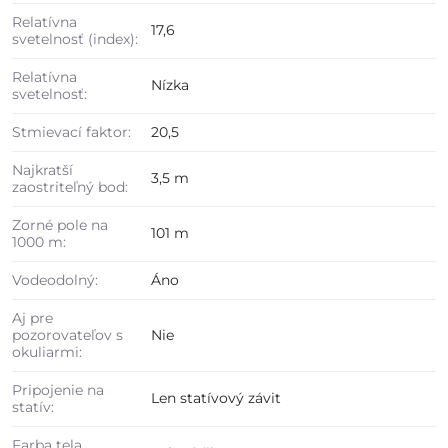
Relatívna
17,6
svetelnosť (index):
Relatívna
Nízka
svetelnosť:
Stmievací faktor:
20,5
Najkratší
3,5 m
zaostriteľný bod:
Zorné pole na
101 m
1000 m:
Vodeodolný:
Áno
Aj pre
pozorovateľov s
Nie
okuliarmi:
Pripojenie na
Len statívový závit
statív:
Farba tela