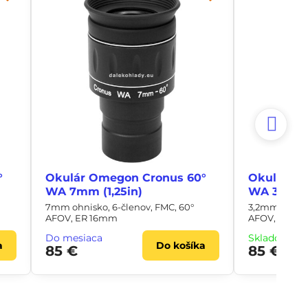
°
Okulár Omegon Cronus 60°
Okulár O
WA 7mm (1,25in)
WA 3,2mm 
7mm ohnisko, 6-členov, FMC, 60°
3,2mm ohnisk
AFOV, ER 16mm
AFOV, ER 1
Do mesiaca
Skladom ih
a
Do košíka
85 €
85 €