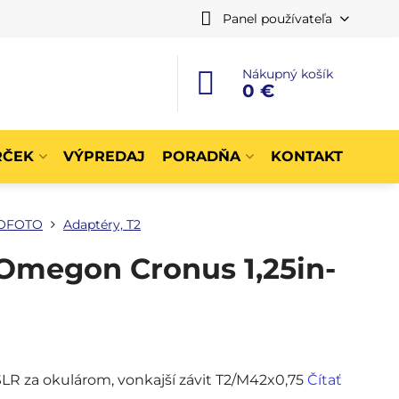
Panel používateľa
Nákupný košík
0 €
RČEK
VÝPREDAJ
PORADŇA
KONTAKT
OFOTO
Adaptéry, T2
Omegon Cronus 1,25in-
SLR za okulárom, vonkajší závit T2/M42x0,75
Čítať