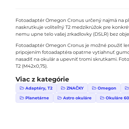
Fotoadaptér Omegon Cronus určený najmä na plan
naskrutkuje voliteľný T2 medzikrúžok pre konk
nemu upne telo vašej zrkadlovky (DSLR) bez obje
Fotoadaptér Omegon Cronus je možné použiť len
pripojením fotoadaptéra opatrne vytiahnuť gumo
nasadiť na okulár a upevniť tromi skrutkami. Fo
T2 (M42x0,75).
Viac z kategórie
Adaptéry, T2
ZNAČKY
Omegon
Planetárne
Astro okuláre
Okuláre 60