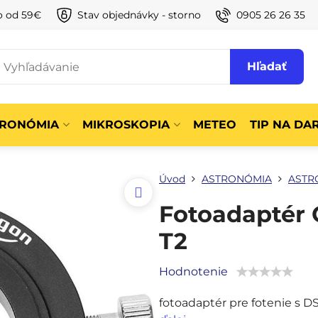
o od 59€
Stav objednávky - storno
0905 26 26 35
Hľadať
TRONÓMIA
MIKROSKOPIA
METEO
TIP NA DA
Úvod
ASTRONÓMIA
ASTR
Fotoadaptér 
T2
Hodnotenie
fotoadaptér pre fotenie s D