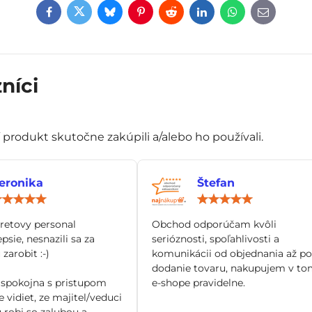
Facebook
Twitter
Bluesky
Pinterest
Reddit
LinkedIn
WhatsApp
E-
mail
níci
í produkt skutočne zakúpili a/alebo ho používali.
eronika
Štefan
Hodnotenie:
Hod
5
5
/
/
tretovy personal
Obchod odporúčam kvôli
5
5
epsie, nesnazili sa za
serióznosti, spoľahlivosti a
zarobit :-)
komunikácii od objednania až po
dodanie tovaru, nakupujem v to
spokojna s pristupom
e-shope pravidelne.
 vidiet, ze majitel/veduci
 robi so zalubou a