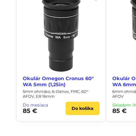
Okulár Omegon Cronus 60°
Okulár 
WA 5mm (1,25in)
WA 6mm (
5mm ohnisko, 6-členov, FMC, 60°
6mm ohnisko
AFOV, ER 16mm
AFOV
Do mesiaca
Skladom i
Do košíka
85 €
85 €