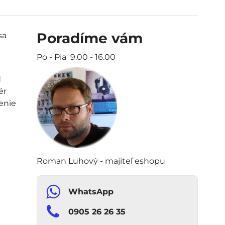
Poradíme vám
sa
Po - Pia 9.00 - 16.00
d
ér
enie
Roman Luhový - majiteľ eshopu
WhatsApp
0905 26 26 35