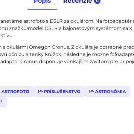
Popis
Recenzie
0
etárne astrofoto s DSLR za okulárom. Na fotoadaptér 
rétnu značku/model DSLR a bajonetovým systémom sa k
ktívu.
 s okulármi Omegon Cronus. Z okulára je potrebné pre
vú očnicu a tenký krúžok, následne je možné fofoadapt
toadaptér Cronus disponuje vonkajším závitom pre pripoj
ASTROFOTO
PRÍSLUŠENSTVO
ASTRONÓMIA
°