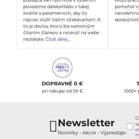
povedzme ďalekohľadu v takej
pomohol vy
kvalite a parametroch, aby čo
narodenino
najviac slúžil Vašim očakávaniam. A
spokojnosti
to je devíza, ktorú iba samotným
čítaním článkov a recenzií na webe
nezískate.
Čítať ďalej...
DOPRAVNÉ 0 €
pri nákupe od 59 €
1000+ 
C
Newsletter
v
o
Novinky - Akcie - Výpredaje:
m