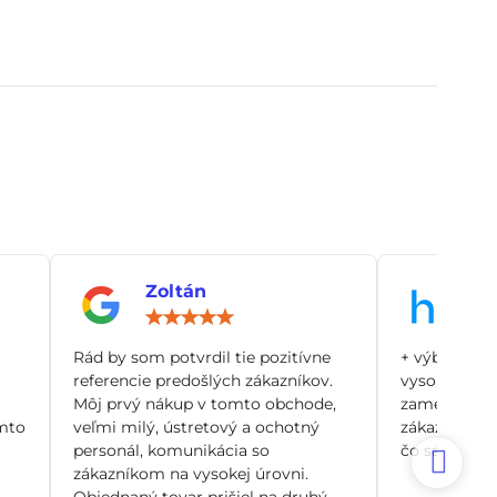
Zoltán
An
notenie:
Hodnotenie:
5
/
Rád by som potvrdil tie pozitívne
+ výborný zá
5
referencie predošlých zákazníkov.
vysoko odbo
Môj prvý nákup v tomto obchode,
zamerané pr
mto
veľmi milý, ústretový a ochotný
zákazníka, n
personál, komunikácia so
čo sa dá. Si
zákazníkom na vysokej úrovni.
Objednaný tovar prišiel na druhý