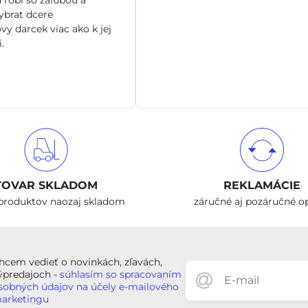
brat dcere
vy darcek viac ako k jej
.
TOVAR SKLADOM
REKLAMÁCIE
produktov naozaj skladom
záručné aj pozáručné o
hcem vedieť o novinkách, zľavách,
ýpredajoch -
súhlasím so spracovaním
sobných údajov na účely e-mailového
arketingu