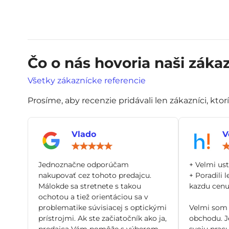
Čo o nás hovoria naši zákaz
Všetky zákaznícke referencie
Prosíme, aby recenzie pridávali len zákazníci, ktor
Vlado
V
Hodnotenie:
5
/
Jednoznačne odporúčam
+ Velmi us
5
nakupovať cez tohoto predajcu.
+ Poradili l
Málokde sa stretnete s takou
kazdu cenu 
ochotou a tiež orientáciou sa v
problematike súvisiacej s optickými
Velmi som 
prístrojmi. Ak ste začiatočník ako ja,
obchodu. Je
predajca Vám pomôže s výberom
svoju pracu