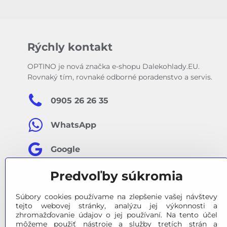
Rýchly kontakt
OPTINO je nová značka e-shopu Dalekohlady.EU.
Rovnaký tím, rovnaké odborné poradenstvo a servis.
0905 26 26 35
WhatsApp
Google
Predvoľby súkromia
Facebook
Súbory cookies používame na zlepšenie vašej návštevy
tejto webovej stránky, analýzu jej výkonnosti a
zhromažďovanie údajov o jej používaní. Na tento účel
môžeme použiť nástroje a služby tretích strán a