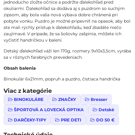
jednoducho zložte očnice a podržte ďalekohľad pred
okuliarmi. Ďalekohľad sa dodáva aj s puzdrom so suchým
zipsom, aby bola vaša nová výbava dobre chránená pri
pobyte vonku. Puzdro je možné pripevniť na opasok, aby bol
ste mali rýchly prístup k ďalekohľadu, keď zbadáte niečo
zaujímavé. V prípade, že sa šošovky zašpinia, môžete ich
vyčistiť handričkou v balení.
Detský ďalekohľad váži len 170g, rozmery 9x10x3,5cm, vyrába
sa v rôznych farebných prevedeniach.
Obsah balenia
Binokulár 6x21mm, popruh a puzdro, čistiaca handrička
Viac z kategórie
BINOKULÁRE
ZNAČKY
Bresser
ŠPORTOVÁ A LOVECKÁ OPTIKA
Detské
DARČEKY-TIPY
PRE DETI
DO 50 €
Technické údaje