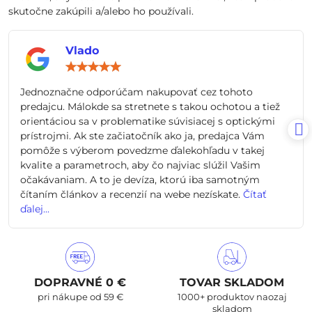
skutočne zakúpili a/alebo ho používali.
Vlado
Hodnotenie:
5
/
Jednoznačne odporúčam nakupovať cez tohoto
5
predajcu. Málokde sa stretnete s takou ochotou a tiež
orientáciou sa v problematike súvisiacej s optickými
prístrojmi. Ak ste začiatočník ako ja, predajca Vám
pomôže s výberom povedzme ďalekohľadu v takej
kvalite a parametroch, aby čo najviac slúžil Vašim
očakávaniam. A to je devíza, ktorú iba samotným
čítaním článkov a recenzií na webe nezískate.
Čítať
ďalej...
DOPRAVNÉ 0 €
TOVAR SKLADOM
pri nákupe od 59 €
1000+ produktov naozaj
skladom