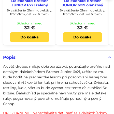
Ďalekohľad Bresser
Ďalekohľad Bresser
JUNIOR 6x21 zelený
JUNIOR 6x21 oranžový
6x zväčšenie, 21mm objektívy,
6x zväčšenie, 21mm objektívy,
126m/1km, deti od 6 rokov
126m/1km, deti od 6 rokov
Skladom ihneď
Skladom ihneď
32 €
32 €
Do košíka
Do košíka
Popis
Ak váš drobec miluje dobrodružstvá, pouvažujte preňho nad
detským ďalekohľadom Bresser Junior 6x21, určite sa mu
bude hodiť na prechádzke lesom pri pozorovaní lesnej zveri,
sledovaní vtákov či len tak pri hre na schovávačku. Zvieratá,
rastliny, ľudia, všetko bude vyzerať cez tento ďalekohľad 6x
bližšie. Ďalekohľad je špeciálne navrhnutý pre malé detské
ruky, pogumovaný povrch umožňuje pohodlný a pevný
úchop.
UPOZORNENIE! Nenechávajte deti hrať sa s ďalekohľadom