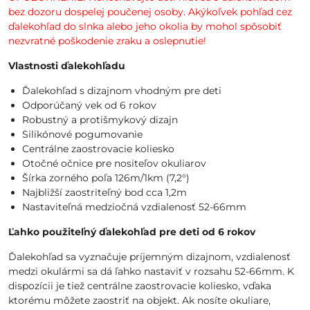
bez dozoru dospelej poučenej osoby. Akýkoľvek pohľad cez
ďalekohľad do slnka alebo jeho okolia by mohol spôsobiť
nezvratné poškodenie zraku a oslepnutie!
Vlastnosti ďalekohľadu
Ďalekohľad s dizajnom vhodným pre deti
Odporúčaný vek od 6 rokov
Robustný a protišmykový dizajn
Silikónové pogumovanie
Centrálne zaostrovacie koliesko
Otočné očnice pre nositeľov okuliarov
Šírka zorného poľa 126m/1km (7,2°)
Najbližší zaostriteľný bod cca 1,2m
Nastaviteľná medziočná vzdialenosť 52-66mm
Ľahko použiteľný ďalekohľad pre deti od 6 rokov
Ďalekohľad sa vyznačuje príjemným dizajnom, vzdialenosť
medzi okulármi sa dá ľahko nastaviť v rozsahu 52-66mm. K
dispozícii je tiež centrálne zaostrovacie koliesko, vďaka
ktorému môžete zaostriť na objekt. Ak nosíte okuliare,