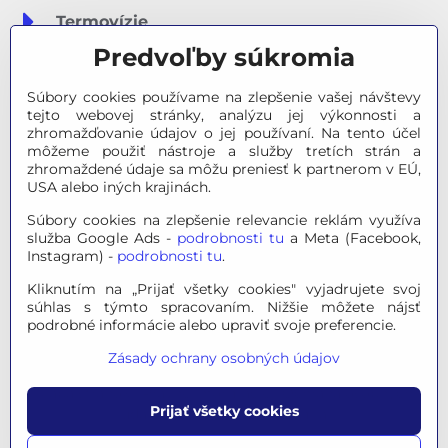
Termovízie
Predvoľby súkromia
Meteostanice
Súbory cookies používame na zlepšenie vašej návštevy
Značky
tejto webovej stránky, analýzu jej výkonnosti a
zhromažďovanie údajov o jej používaní. Na tento účel
môžeme použiť nástroje a služby tretích strán a
Výpredaj
zhromaždené údaje sa môžu preniesť k partnerom v EÚ,
USA alebo iných krajinách.
Tipy na darčeky
Súbory cookies na zlepšenie relevancie reklám využíva
služba Google Ads -
podrobnosti tu
a Meta (Facebook,
Poradňa - Ako si vybrať
Instagram) -
podrobnosti tu
.
Kliknutím na „Prijať všetky cookies" vyjadrujete svoj
súhlas s týmto spracovaním. Nižšie môžete nájsť
© 2026 OPTINO s.r.o., všetky práva vyhradené. Všetky logá a
podrobné informácie alebo upraviť svoje preferencie.
ochranné známky na tejto stránke sú majetkom príslušného
Zásady ochrany osobných údajov
vlastníka.
Mapa stránok
|
Právne informácie
|
Ochrana osobných
Prijať všetky cookies
údajov
|
Nastavenie súkromia
Táto stránka je chránená programom reCAPTCHA a