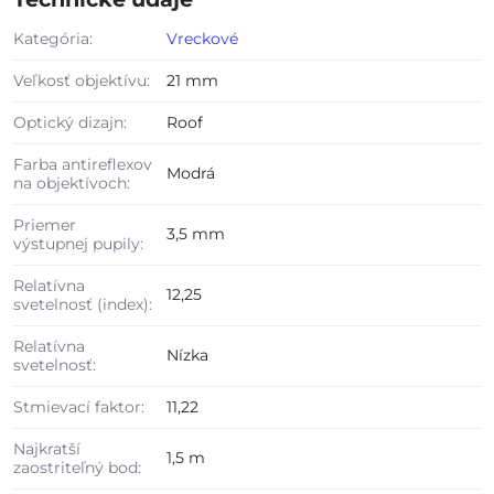
Kategória:
Vreckové
Veľkosť objektívu:
21 mm
Optický dizajn:
Roof
Farba antireflexov
Modrá
na objektívoch:
Priemer
3,5 mm
výstupnej pupily:
Relatívna
12,25
svetelnosť (index):
Relatívna
Nízka
svetelnosť:
Stmievací faktor:
11,22
Najkratší
1,5 m
zaostriteľný bod: