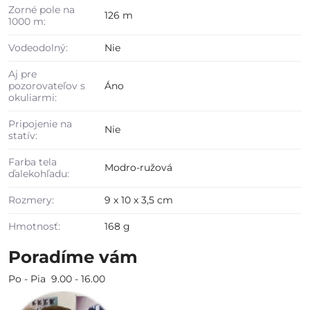
Zorné pole na
126 m
1000 m:
Vodeodolný:
Nie
Aj pre
pozorovateľov s
Áno
okuliarmi:
Pripojenie na
Nie
statív:
Farba tela
Modro-ružová
ďalekohľadu:
Rozmery:
9 x 10 x 3,5 cm
Hmotnosť:
168 g
Poradíme vám
Po - Pia 9.00 - 16.00