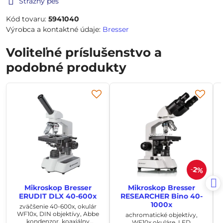
Strážny pes
Kód tovaru:
5941040
Výrobca a kontaktné údaje:
Bresser
Voliteľné príslušenstvo a
podobné produkty
2%
Mikroskop Bresser
Mikroskop Bresser
ERUDIT DLX 40-600x
RESEARCHER Bino 40-
1000x
zväčšenie 40-600x, okulár
WF10x, DIN objektívy, Abbe
achromatické objektívy,
kondenzor, koaxiálny
WF10x okuláre, LED