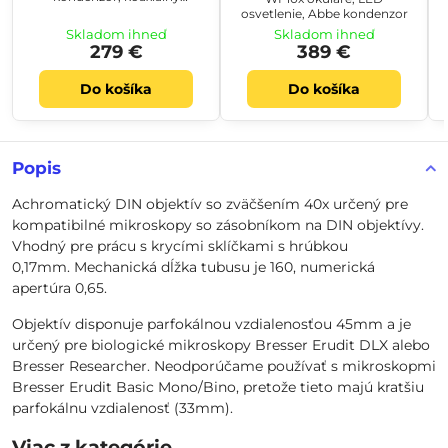
posuvník, hrubé aj jemné
osvetlenie, Abbe kondenzor
zaostrovanie
Skladom ihneď
Skladom ihneď
279 €
389 €
Do košíka
Do košíka
Popis
Achromatický DIN objektív so zväčšením 40x určený pre
kompatibilné mikroskopy so zásobníkom na DIN objektívy.
Vhodný pre prácu s krycími sklíčkami s hrúbkou
0,17mm. Mechanická dĺžka tubusu je 160, numerická
apertúra 0,65.
Objektív disponuje parfokálnou vzdialenosťou 45mm a je
určený pre biologické mikroskopy Bresser Erudit DLX alebo
Bresser Researcher. Neodporúčame používať s mikroskopmi
Bresser Erudit Basic Mono/Bino, pretože tieto majú kratšiu
parfokálnu vzdialenosť (33mm).
Viac z kategórie