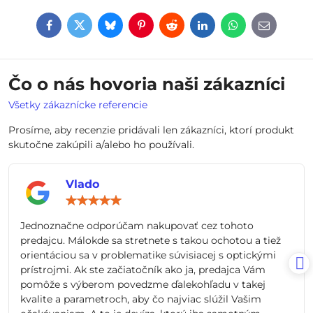
Facebook
Twitter
Bluesky
Pinterest
Reddit
LinkedIn
WhatsApp
E-
mail
Čo o nás hovoria naši zákazníci
Všetky zákaznícke referencie
Prosíme, aby recenzie pridávali len zákazníci, ktorí produkt
skutočne zakúpili a/alebo ho používali.
Vlado
Hodnotenie:
5
/
Jednoznačne odporúčam nakupovať cez tohoto
5
predajcu. Málokde sa stretnete s takou ochotou a tiež
orientáciou sa v problematike súvisiacej s optickými
prístrojmi. Ak ste začiatočník ako ja, predajca Vám
pomôže s výberom povedzme ďalekohľadu v takej
kvalite a parametroch, aby čo najviac slúžil Vašim