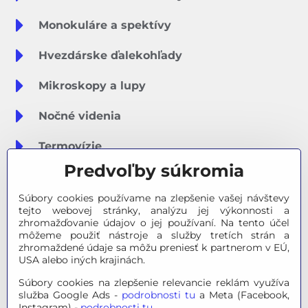
Monokuláre a spektívy
Hvezdárske ďalekohľady
Mikroskopy a lupy
Nočné videnia
Termovízie
Predvoľby súkromia
Meteostanice
Súbory cookies používame na zlepšenie vašej návštevy
Značky
tejto webovej stránky, analýzu jej výkonnosti a
zhromažďovanie údajov o jej používaní. Na tento účel
môžeme použiť nástroje a služby tretích strán a
Výpredaj
zhromaždené údaje sa môžu preniesť k partnerom v EÚ,
USA alebo iných krajinách.
Tipy na darčeky
Súbory cookies na zlepšenie relevancie reklám využíva
služba Google Ads -
podrobnosti tu
a Meta (Facebook,
Poradňa - Ako si vybrať
Instagram) -
podrobnosti tu
.