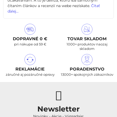
očakávaniam. A to je devíza, ktorú iba samotným
čítaním článkov a recenzií na webe nezískate.
Čítať
ďalej...
DOPRAVNÉ 0 €
TOVAR SKLADOM
pri nákupe od 59 €
1000+ produktov naozaj
skladom
REKLAMÁCIE
PORADENSTVO
záručné aj pozáručné opravy
13000+ spokojných zákazníkov
Newsletter
Novinky - Akcie - Výpredaje: