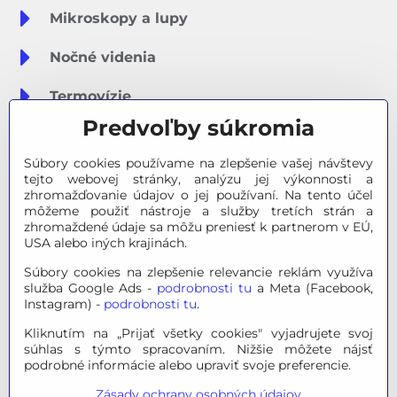
Mikroskopy a lupy
Nočné videnia
Termovízie
Predvoľby súkromia
Meteostanice
Súbory cookies používame na zlepšenie vašej návštevy
Značky
tejto webovej stránky, analýzu jej výkonnosti a
zhromažďovanie údajov o jej používaní. Na tento účel
môžeme použiť nástroje a služby tretích strán a
Výpredaj
zhromaždené údaje sa môžu preniesť k partnerom v EÚ,
USA alebo iných krajinách.
Tipy na darčeky
Súbory cookies na zlepšenie relevancie reklám využíva
služba Google Ads -
podrobnosti tu
a Meta (Facebook,
Poradňa - Ako si vybrať
Instagram) -
podrobnosti tu
.
Kliknutím na „Prijať všetky cookies" vyjadrujete svoj
súhlas s týmto spracovaním. Nižšie môžete nájsť
© 2026 OPTINO s.r.o., všetky práva vyhradené. Všetky logá a
podrobné informácie alebo upraviť svoje preferencie.
ochranné známky na tejto stránke sú majetkom príslušného
Zásady ochrany osobných údajov