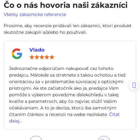
Čo o nás hovoria naši zákazníci
Všetky zákaznícke referencie
Prosíme, aby recenzie pridávali len zákazníci, ktorí produkt
skutočne zakúpili a/alebo ho používali.
Vlado
Hodnotenie:
5
/
Jednoznačne odporúčam nakupovať cez tohoto
5
predajcu. Málokde sa stretnete s takou ochotou a tiež
orientáciou sa v problematike súvisiacej s optickými
prístrojmi. Ak ste začiatočník ako ja, predajca Vám
pomôže s výberom povedzme ďalekohľadu v takej
kvalite a parametroch, aby čo najviac slúžil Vašim
očakávaniam. A to je devíza, ktorú iba samotným
čítaním článkov a recenzií na webe nezískate.
Čítať
ďalej...