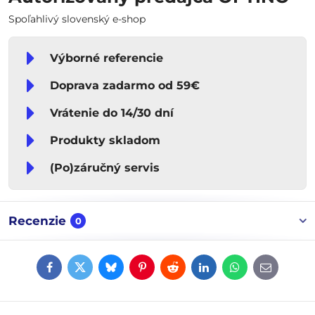
Spoľahlivý slovenský e-shop
Výborné referencie
Doprava zadarmo od 59€
Vrátenie do 14/30 dní
Produkty skladom
(Po)záručný servis
Recenzie
0
Facebook
Twitter
Bluesky
Pinterest
Reddit
LinkedIn
WhatsApp
E-
mail