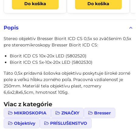
Do košíka
Do košíka
Popis
Stereo objektív Bresser Biorit ICD CS 0,5x so zväčšením 0,5x
pre stereomikroskopy Bresser Biorit ICD CS:
Biorit ICD CS 10x-20x LED (5802520)
Biorit ICD CS 5x-10x-20x LED (5802530)
Táto 0,5x prídavná šošovka objektívu poskytuje široké zorné
pole a veľkú hĺbku zorného poľa. Pracovná vzdialenosť je
250mm. Materiál tela objektívu plast, rozmery
6,6x2,8x6,5cm, hmotnosť 105g.
Viac z kategórie
MIKROSKOPIA
ZNAČKY
Bresser
Objektívy
PRÍSLUŠENSTVO