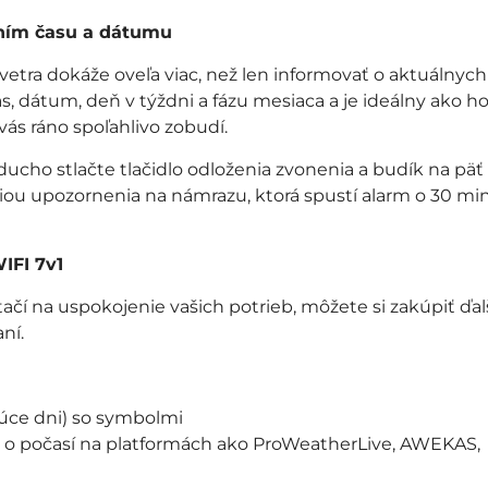
ením času a dátumu
etra dokáže oveľa viac, než len informovať o aktuálnych
 dátum, deň v týždni a fázu mesiaca a je ideálny ako h
vás ráno spoľahlivo zobudí.
ducho stlačte tlačidlo odloženia zvonenia a budík na päť
ciou upozornenia na námrazu, ktorá spustí alarm o 30 mi
IFI 7v1
tačí na uspokojenie vašich potrieb, môžete si zakúpiť ďal
ní.
úce dni) so symbolmi
ov o počasí na platformách ako ProWeatherLive, AWEKAS,