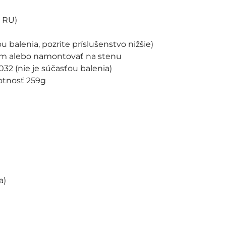
, RU)
 balenia, pozrite príslušenstvo nižšie)
om alebo namontovať na stenu
32 (nie je súčasťou balenia)
otnosť 259g
a)