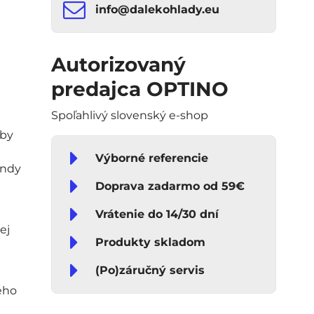
info​​@dalekohlady​​.eu
Autorizovaný
predajca OPTINO
Spoľahlivý slovenský e-shop
aby
Výborné referencie
endy
Doprava zadarmo od 59€
Vrátenie do 14/30 dní
ej
Produkty skladom
(Po)záručný servis
ého