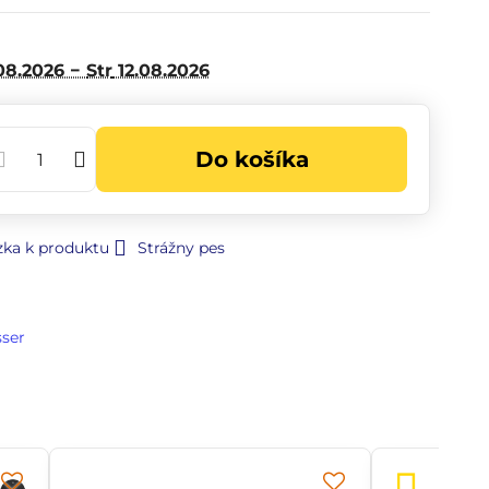
08.2026 −
Str
12.08.2026
Do košíka
zka k produktu
Strážny pes
sser