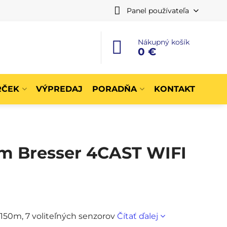
Panel používateľa
Nákupný košík
0 €
RČEK
VÝPREDAJ
PORADŇA
KONTAKT
m Bresser 4CAST WIFI
 150m, 7 voliteľných senzorov
Čítať ďalej