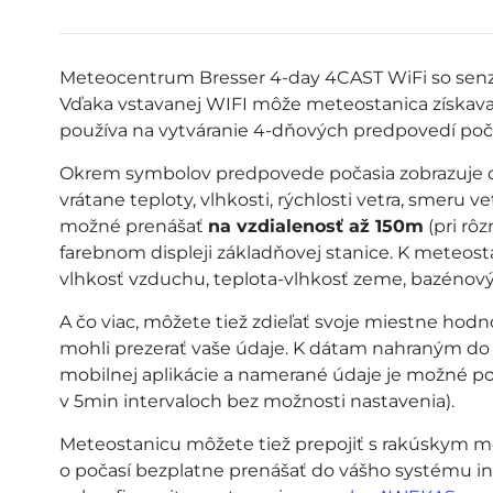
Meteocentrum Bresser 4-day 4CAST WiFi so senz
Vďaka vstavanej WIFI môže meteostanica získavať
používa na vytváranie 4-dňových predpovedí počasi
Okrem symbolov predpovede počasia zobrazuje ce
vrátane teploty, vlhkosti, rýchlosti vetra, smeru ve
možné prenášať
na vzdialenosť až 150m
(pri rô
farebnom displeji základňovej stanice. K meteosta
vlhkosť vzduchu, teplota-vlhkosť zeme, bazénový 
A čo viac, môžete tiež zdieľať svoje miestne hod
mohli prezerať vaše údaje. K dátam nahraným d
mobilnej aplikácie a namerané údaje je možné po
v 5min intervaloch bez možnosti nastavenia).
Meteostanicu môžete tiež prepojiť s rakúskym 
o počasí bezplatne prenášať do vášho systému in