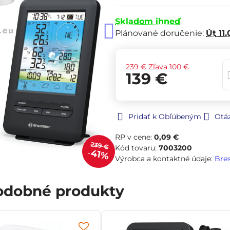
Skladom ihneď
Plánované doručenie:
Út
11.
239 €
Zľava
100 €
139 €
Pridať k Obľúbeným
Otá
RP v cene:
0,09 €
239 €
Kód tovaru:
7003200
41%
Výrobca a kontaktné údaje:
Bre
podobné produkty