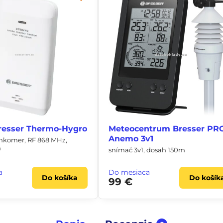
resser Thermo-Hygro
Meteocentrum Bresser PR
Anemo 3v1
lhkomer, RF 868 MHz,
m
snímač 3v1, dosah 150m
a
Do mesiaca
Do košíka
Do košík
99 €