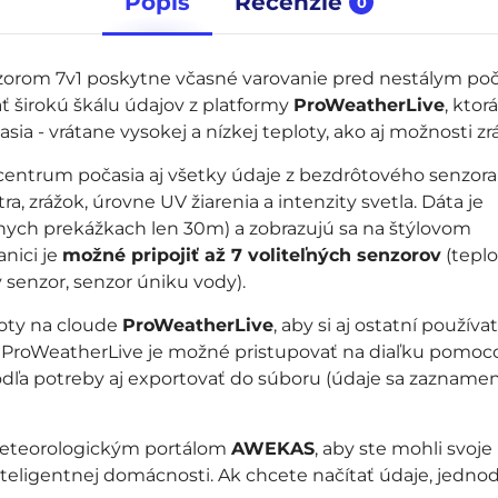
Popis
Recenzie
0
orom 7v1 poskytne včasné varovanie pred nestálym poč
 širokú škálu údajov z platformy
ProWeatherLive
, ktor
a - vrátane vysokej a nízkej teploty, ako aj možnosti zr
ntrum počasia aj všetky údaje z bezdrôtového senzora
tra, zrážok, úrovne UV žiarenia a intenzity svetla. Dáta je
znych prekážkach len 30m) a zobrazujú sa na štýlovom
nici je
možné pripojiť až 7 voliteľných senzorov
(teplo
senzor, senzor úniku vody).
noty na cloude
ProWeatherLive
, aby si aj ostatní používat
o ProWeatherLive je možné pristupovať na diaľku pomoc
dľa potreby aj exportovať do súboru (údaje sa zazname
meteorologickým portálom
AWEKAS
, aby ste mohli svoje
teligentnej domácnosti. Ak chcete načítať údaje, jedn