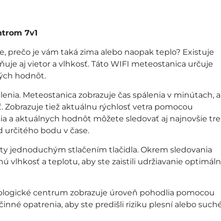
ntrom 7v1
te, prečo je vám taká zima alebo naopak teplo? Existuje
je aj vietor a vlhkosť. Táto WIFI meteostanica určuje
ých hodnôt.
álenia. Meteostanica zobrazuje čas spálenia v minútach, 
. Zobrazuje tiež aktuálnu rýchlosť vetra pomocou
a a aktuálnych hodnôt môžete sledovať aj najnovšie tr
určitého bodu v čase.
y jednoduchým stlačením tlačidla. Okrem sledovania
vlhkosť a teplotu, aby ste zaistili udržiavanie optimáln
ologické centrum zobrazuje úroveň pohodlia pomocou
nné opatrenia, aby ste predišli riziku plesní alebo such