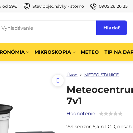
o od 59€
Stav objednávky - storno
0905 26 26 35
Hľadať
TRONÓMIA
MIKROSKOPIA
METEO
TIP NA DA
Úvod
METEO STANICE
Meteocentru
7v1
Hodnotenie
7v1 senzor, 5,4in LCD, dosah