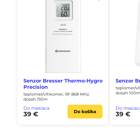
Senzor Bresser Thermo-Hygro
Senzor B
Precision
teplomer/v
dosah 100
teplomer/vlhkomer, RF 868 MHz,
dosah 150m
Do mesiaca
Do mesiac
Do košíka
39 €
39 €