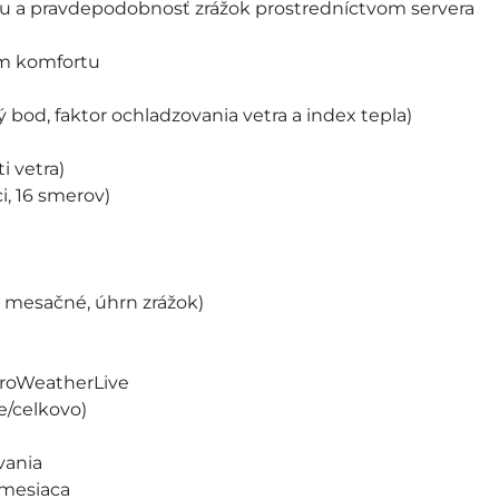
 a pravdepodobnosť zrážok prostredníctvom servera
rom komfortu
 bod, faktor ochladzovania vetra a index tepla)
i vetra)
i, 16 smerov)
 mesačné, úhrn zrážok)
ProWeatherLive
/celkovo)
vania
 mesiaca