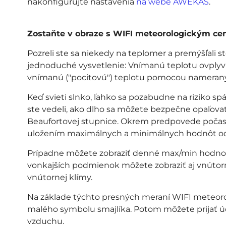
nakonfigurujte nastavenia
na webe AWEKAS
.
Zostaňte v obraze s WIFI meteorologickým ce
Pozreli ste sa niekedy na teplomer a premýšľali s
jednoduché vysvetlenie: Vnímanú teplotu ovplyvňu
vnímanú ("pocitovú") teplotu pomocou nameran
Keď svieti slnko, ľahko sa pozabudne na riziko sp
ste vedeli, ako dlho sa môžete bezpečne opaľovať
Beaufortovej stupnice. Okrem predpovede počasi
uložením maximálnych a minimálnych hodnôt od 
Prípadne môžete zobraziť denné max/min hodnot
vonkajších podmienok môžete zobraziť aj vnútornú 
vnútornej klímy.
Na základe týchto presných meraní WIFI meteor
malého symbolu smajlíka. Potom môžete prijať úči
vzduchu.