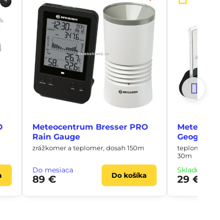
O
Meteocentrum Bresser PRO
Meteostan
Rain Gauge
Geographi
zrážkomer a teplomer, dosah 150m
teplomer/vlh
30m
Do mesiaca
Skladom ih
a
Do košíka
89 €
29 €