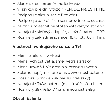
Alarm s upozornením na ľad/mráz
7 jazykov pre dni v týždni (EN, DE, FR, ES, IT, NL
Podporuje aktualizácie firmvéru
Podporuje až 7 ďalších senzorov (nie sú súčasťou
Možno umiestniť na stôl so vstavaným stojan
Napájanie sieťový adaptér, záložná batéria CR20
Rozmery základnej stanice 18,7x11,8x1,8cm, hm
Vlastnosti vonkajšieho senzora 7v1
Meria teplotu a vlhkosť
Meria rýchlosť vetra, smer vetra a zrážky
Meria úroveň UV žiarenia a intenzitu svetla
Solárne napájanie pre dlhšiu životnosť batérie
Dosah až 150m (len ak nie sú prekážky)
Napájanie 3xAA batérie (nie sú súčasťou baleni
Rozmery 39x46,5x17,4cm, hmotnosť 545g
Obsah balenia