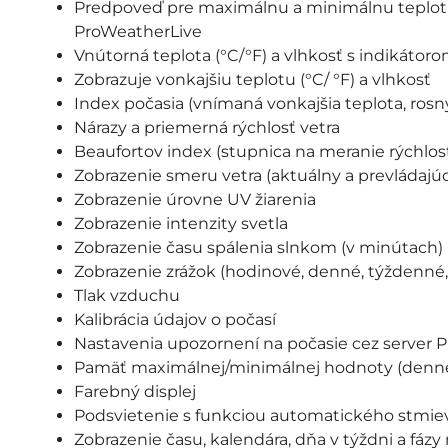
Predpoveď pre maximálnu a minimálnu teplotu
ProWeatherLive
Vnútorná teplota (°C/°F) a vlhkosť s indikáto
Zobrazuje vonkajšiu teplotu (°C/ °F) a vlhkosť
Index počasia (vnímaná vonkajšia teplota, rosný
Nárazy a priemerná rýchlosť vetra
Beaufortov index (stupnica na meranie rýchlost
Zobrazenie smeru vetra (aktuálny a prevládajúc
Zobrazenie úrovne UV žiarenia
Zobrazenie intenzity svetla
Zobrazenie času spálenia slnkom (v minútach)
Zobrazenie zrážok (hodinové, denné, týždenné,
Tlak vzduchu
Kalibrácia údajov o počasí
Nastavenia upozornení na počasie cez server 
Pamäť maximálnej/minimálnej hodnoty (denne
Farebný displej
Podsvietenie s funkciou automatického stmie
Zobrazenie času, kalendára, dňa v týždni a fázy