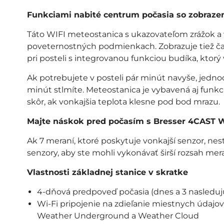
Funkciami nabité centrum počasia so zobraz
Táto WIFI meteostanica s ukazovateľom zrážok a v
poveternostných podmienkach. Zobrazuje tiež čas,
pri posteli s integrovanou funkciou budíka, ktorý 
Ak potrebujete v posteli pár minút navyše, jedno
minút stlmíte. Meteostanica je vybavená aj funk
skôr, ak vonkajšia teplota klesne pod bod mrazu.
Majte náskok pred počasím s Bresser 4CAST W
Ak 7 meraní, ktoré poskytuje vonkajší senzor, nes
senzory, aby ste mohli vykonávať širší rozsah mera
Vlastnosti základnej stanice v skratke
4-dňová predpoveď počasia (dnes a 3 nasleduj
Wi-Fi pripojenie na zdieľanie miestnych údaj
Weather Underground a Weather Cloud