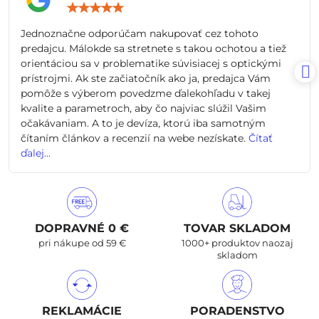
Hodnotenie:
5
/
Jednoznačne odporúčam nakupovať cez tohoto
5
predajcu. Málokde sa stretnete s takou ochotou a tiež
orientáciou sa v problematike súvisiacej s optickými
prístrojmi. Ak ste začiatočník ako ja, predajca Vám
pomôže s výberom povedzme ďalekohľadu v takej
kvalite a parametroch, aby čo najviac slúžil Vašim
očakávaniam. A to je devíza, ktorú iba samotným
čítaním článkov a recenzií na webe nezískate.
Čítať
ďalej...
DOPRAVNÉ 0 €
TOVAR SKLADOM
pri nákupe od 59 €
1000+ produktov naozaj
skladom
REKLAMÁCIE
PORADENSTVO