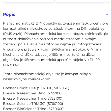
Popis
Planachromatický DIN objektív so zväčšením 20x určený pre
kompatibilné mikroskopy so zásobníkom na DIN objektívy
(RMS závit). Planachromatická korekcia obrazu minimalizuje
nutnosť dolaďovania ostrosti medzi stredom a okrajmi
zorného poľa a je veľmi užitočný najmä pri fotografovaní.
Vhodný pre prácu s krycími sklíčkami s hrúbkou 0,17mm.
Mechanická dĺžka tubusu je 160mm, parfokálna dĺžka
objektívu je 45mm, numerická apertúra objektívu PL-20x
N.A.=0,40.
Tento planachromatický objektív je kompatibilný s
nasledovnými mikroskopmi:
Bresser Erudit DLX (5102000, 5102060)
Bresser Researcher Bino (5722100)
Bresser Researcher Trino(5723100)
Bresser Science TRM 301 (5760100)
Bresser BioScience Trino (5750600)