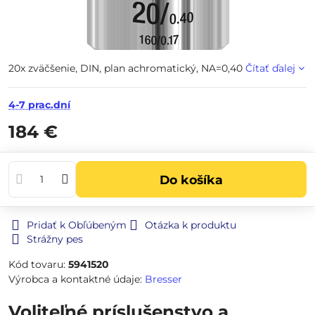
20x zväčšenie, DIN, plan achromatický, NA=0,40
Čítať ďalej
4-7 prac.dní
184 €
Do košíka
Pridať k Obľúbeným
Otázka k produktu
Strážny pes
Kód tovaru:
5941520
Výrobca a kontaktné údaje:
Bresser
Voliteľné príslušenstvo a