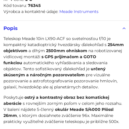
Kód tovaru:
76345
Výrobca a kontaktné údaje:
Meade Instruments
Popis
Teleskop Meade 10in LX90-ACF so svetelnosťou f/10 je
kompaktný katadioptrický hvezdársky ďalekohľad s
254mm
objektívom
a dlhým
2500mm ohniskom
na robotizovanej
vidlicovej montáži
s GPS prijímačom a GOTO
funkciou
automatického vyhľadávania a sledovania
objektov. Tento sofistikovaný ďalekohľad je
určený
skúseným a náročným pozorovateľom
pre vizuálne
pozorovanie a astrofotografovanie pozorovanie hmlovín,
galaxií, hviezdokôp ale aj planetárnych detailov.
Poskytuje
ostrý a kontrastný obraz bez komatickej
aberácie
s rovnejším zorným poľom v celom jeho rozsahu.
V balení nájdete 5-členný
okulár Meade S/4000 Plössl
26mm
, s ktorým dosiahnete zväčšenie 96x. Maximálne
prakticky využiteľné zväčšenie teleskopu je približne 500x.