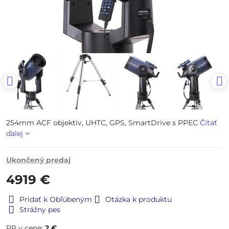
254mm ACF objektív, UHTC, GPS, SmartDrive s PPEC
Čítať
ďalej
Ukončený predaj
4919 €
Pridať k Obľúbeným
Otázka k produktu
Strážny pes
RP v cene:
2 €