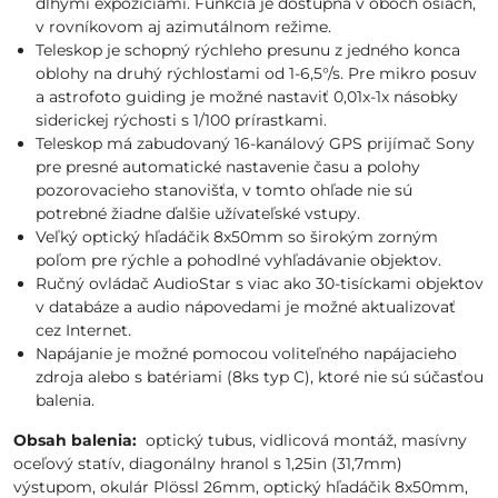
dlhými expozíciami. Funkcia je dostupná v oboch osiach,
v rovníkovom aj azimutálnom režime.
Teleskop je schopný rýchleho presunu z jedného konca
oblohy na druhý rýchlosťami od 1-6,5°/s. Pre mikro posuv
a astrofoto guiding je možné nastaviť 0,01x-1x násobky
siderickej rýchosti s 1/100 prírastkami.
Teleskop má zabudovaný 16-kanálový GPS prijímač Sony
pre presné automatické nastavenie času a polohy
pozorovacieho stanovišťa, v tomto ohľade nie sú
potrebné žiadne ďalšie užívateľské vstupy.
Veľký optický hľadáčik 8x50mm so širokým zorným
poľom pre rýchle a pohodlné vyhľadávanie objektov.
Ručný ovládač AudioStar s viac ako 30-tisíckami objektov
v databáze a audio nápovedami je možné aktualizovať
cez Internet.
Napájanie je možné pomocou voliteľného napájacieho
zdroja alebo s batériami (8ks typ C), ktoré nie sú súčasťou
balenia.
Obsah balenia:
optický tubus, vidlicová montáž, masívny
oceľový statív, diagonálny hranol s 1,25in (31,7mm)
výstupom, okulár Plössl 26mm, optický hľadáčik 8x50mm,