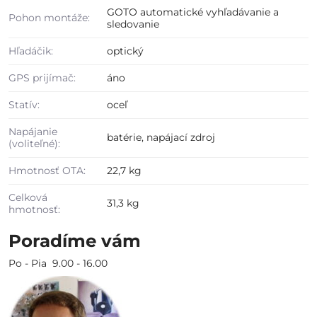
GOTO automatické vyhľadávanie a
Pohon montáže:
sledovanie
Hľadáčik:
optický
GPS prijímač:
áno
Statív:
oceľ
Napájanie
batérie, napájací zdroj
(voliteľné):
Hmotnosť OTA:
22,7 kg
Celková
31,3 kg
hmotnosť:
Poradíme vám
Po - Pia 9.00 - 16.00