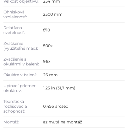
Velkosť objektívu:
254 mm
Ohnisková
2500 mm
vzdialenosť:
Relatívna
f/10
svetelnosť:
Zväčšenie
500x
(využiteľné max.):
Zväčšenie s
96x
okulármi v balení:
Okuláre v balení:
26 mm
Upínací priemer
1,25 in (31,7 mm)
okulárov:
Teoretická
rozlišovacia
0,456 arcsec
schopnosť:
Montáž:
azimutálna montáž