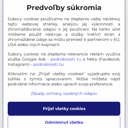
Predvoľby súkromia
Meteostanice
Súbory cookies používame na zlepšenie vašej návštevy
Značky
tejto webovej stránky, analýzu jej výkonnosti a
zhromažďovanie údajov o jej používaní. Na tento účel
môžeme použiť nástroje a služby tretích strán a
Výpredaj
zhromaždené údaje sa môžu preniesť k partnerom v EÚ,
USA alebo iných krajinách.
Tipy na darčeky
Súbory cookies na zlepšenie relevancie reklám využíva
služba Google Ads -
podrobnosti tu
a Meta (Facebook,
Poradňa - Ako si vybrať
Instagram) -
podrobnosti tu
.
Kliknutím na „Prijať všetky cookies" vyjadrujete svoj
súhlas s týmto spracovaním. Nižšie môžete nájsť
© 2026 OPTINO s.r.o., všetky práva vyhradené. Všetky logá a
podrobné informácie alebo upraviť svoje preferencie.
ochranné známky na tejto stránke sú majetkom príslušného
Zásady ochrany osobných údajov
vlastníka.
Mapa stránok
|
Právne informácie
|
Ochrana osobných
Prijať všetky cookies
údajov
|
Nastavenie súkromia
Táto stránka je chránená programom reCAPTCHA a
Odmietnuť všetko
spoločnosťou Google, platia
Pravidlá ochrany osobných