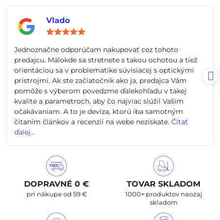
Vlado
Hodnotenie:
5
/
Jednoznačne odporúčam nakupovať cez tohoto
5
predajcu. Málokde sa stretnete s takou ochotou a tiež
orientáciou sa v problematike súvisiacej s optickými
prístrojmi. Ak ste začiatočník ako ja, predajca Vám
pomôže s výberom povedzme ďalekohľadu v takej
kvalite a parametroch, aby čo najviac slúžil Vašim
očakávaniam. A to je devíza, ktorú iba samotným
čítaním článkov a recenzií na webe nezískate.
Čítať
ďalej...
DOPRAVNÉ 0 €
TOVAR SKLADOM
pri nákupe od 59 €
1000+ produktov naozaj
skladom