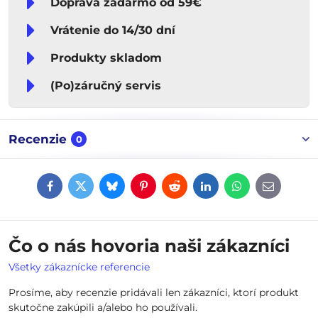
Doprava zadarmo od 59€
Vrátenie do 14/30 dní
Produkty skladom
(Po)záručný servis
Recenzie
0
Facebook
Twitter
Bluesky
Pinterest
Reddit
LinkedIn
WhatsApp
E-
mail
Čo o nás hovoria naši zákazníci
Všetky zákaznícke referencie
Prosíme, aby recenzie pridávali len zákazníci, ktorí produkt
skutočne zakúpili a/alebo ho používali.