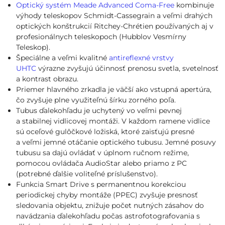
Optický systém Meade Advanced Coma-Free
kombinuje
výhody teleskopov Schmidt-Cassegrain a veľmi drahých
optických konštrukcií Ritchey-Chrétien používaných aj v
profesionálnych teleskopoch (Hubblov Vesmírny
Teleskop).
Špeciálne a veľmi kvalitné
antireflexné vrstvy
UHTC
výrazne zvyšujú účinnosť prenosu svetla, svetelnosť
a kontrast obrazu.
Priemer hlavného zrkadla je väčší ako vstupná apertúra,
čo zvyšuje plne využiteľnú šírku zorného poľa.
Tubus ďalekohľadu je uchytený vo veľmi pevnej
a stabilnej vidlicovej montáži. V každom ramene vidlice
sú oceľové gulôčkové ložiská, ktoré zaisťujú presné
a veľmi jemné otáčanie optického tubusu. Jemné posuvy
tubusu sa dajú ovládať v úplnom ručnom režime,
pomocou ovládača AudioStar alebo priamo z PC
(potrebné ďalšie voliteľné príslušenstvo).
Funkcia Smart Drive s permanentnou korekciou
periodickej chyby montáže (PPEC) zvyšuje presnosť
sledovania objektu, znižuje počet nutných zásahov do
navádzania ďalekohľadu počas astrofotografovania s