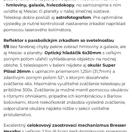
-
hmloviny, galaxie, hviezdokopy
, no samozrejme s ním
uvidíte aj Mesiac či planéty v našej slnečnej sústave.
Teleskop dobre poslúži aj
astrofotografom
. Pre optimálne
výsledky je nutné kontrolovať nastavenie zrkadiel napríklad
pomocou laserového kolimátora.
Reflektor s parabolickým zrkadlom so svetelnosťou
f/8
bez farebnej chyby pekne zobrazí hmloviny a galaxie, ale
aj Mesiac a planéty.
Optický hľadáčik 6x30mm
s veľkým
zorným poľom uľahčí vyhľadávanie objektov na nočnej
oblohe. S teleskopom v balení nájdete aj
okulár Super
Plössl 26mm
s upínacím priemerom 1,25in (31,7mm) a
zdanlivým zorným poľom 52°, s ktorým dosiahnete
zväčšenie 46x. Maximálne využiteľné zväčšenie teleskopu je
približne 300x. Zväčšenie je možné meniť pomocou okulárov
s rôznymi ohniskami, prípadne ich kombináciou s Barlow
šošovkami, ktoré niekoľkokrát znásobia výsledné zväčšenie,
odporúčané okuláre nájdete nižšie v sekcii voliteľné
príslušenstvo.
Excelentný
celokovový zaostrovací mechanizmus Bresser
Hexafoc
s veľkým 2,5in (6,5cm) šesťuholníkovým prierezom