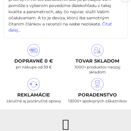
pomôže s výberom povedzme ďalekohľadu v takej
kvalite a parametroch, aby čo najviac slúžil Vašim
očakávaniam. A to je devíza, ktorú iba samotným
čítaním článkov a recenzií na webe nezískate.
Čítať
ďalej...
DOPRAVNÉ 0 €
TOVAR SKLADOM
pri nákupe od 59 €
1000+ produktov naozaj
skladom
REKLAMÁCIE
PORADENSTVO
záručné aj pozáručné opravy
13000+ spokojných zákazníkov