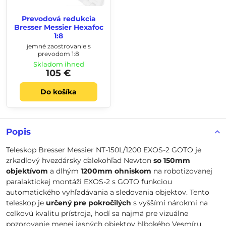
Prevodová redukcia
Bresser Messier Hexafoc
1:8
jemné zaostrovanie s
prevodom 1:8
Skladom ihneď
105 €
Do košíka
Popis
Teleskop Bresser Messier NT-150L/1200 EXOS-2 GOTO je
zrkadlový hvezdársky ďalekohľad Newton
so 150mm
objektívom
a dlhým
1200mm ohniskom
na robotizovanej
paralaktickej montáži EXOS-2 s GOTO funkciou
automatického vyhľadávania a sledovania objektov. Tento
teleskop je
určený pre pokročilých
s vyššími nárokmi na
celkovú kvalitu prístroja, hodí sa najmä pre vizuálne
pozorovanie menej jasných objektov hlbokého Vesmíru