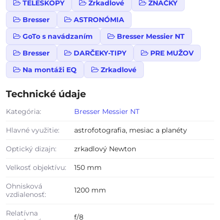
TELESKOPY
Zrkadlové
ZNAČKY
Bresser
ASTRONÓMIA
GoTo s navádzaním
Bresser Messier NT
Bresser
DARČEKY-TIPY
PRE MUŽOV
Na montáži EQ
Zrkadlové
Technické údaje
Kategória:
Bresser Messier NT
Hlavné využitie:
astrofotografia, mesiac a planéty
Optický dizajn:
zrkadlový Newton
Velkosť objektívu:
150 mm
Ohnisková
1200 mm
vzdialenosť:
Relatívna
f/8