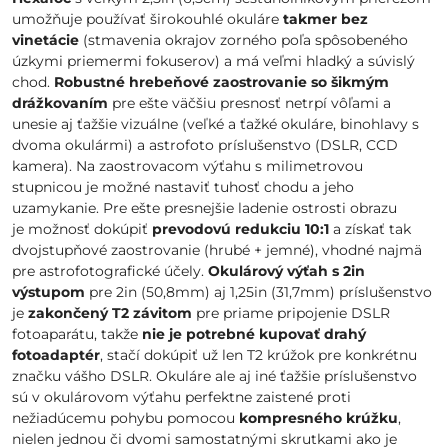
umožňuje používať širokouhlé okuláre
takmer bez
vinetácie
(stmavenia okrajov zorného poľa spôsobeného
úzkymi priemermi fokuserov) a má veľmi hladký a súvislý
chod.
Robustné hrebeňové zaostrovanie so šikmým
drážkovaním
pre ešte väčšiu presnosť netrpí vôľami a
unesie aj ťažšie vizuálne (veľké a ťažké okuláre, binohlavy s
dvoma okulármi) a astrofoto príslušenstvo (DSLR, CCD
kamera). Na zaostrovacom výťahu s milimetrovou
stupnicou je možné nastaviť tuhosť chodu a jeho
uzamykanie. Pre ešte presnejšie ladenie ostrosti obrazu
je možnosť dokúpiť
prevodovú redukciu 10:1
a získať tak
dvojstupňové zaostrovanie (hrubé + jemné), vhodné najmä
pre astrofotografické účely.
Okulárový výťah s 2in
výstupom
pre 2in (50,8mm) aj 1,25in (31,7mm) príslušenstvo
je
zakončený T2 závitom
pre priame pripojenie DSLR
fotoaparátu, takže
nie je potrebné kupovať drahý
fotoadaptér
, stačí dokúpiť už len T2 krúžok pre konkrétnu
značku vášho DSLR. Okuláre ale aj iné ťažšie príslušenstvo
sú v okulárovom výťahu perfektne zaistené proti
nežiadúcemu pohybu pomocou
kompresného krúžku
,
nielen jednou či dvomi samostatnými skrutkami ako je