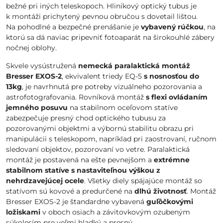
bežné pri iných teleskopoch. Hliníkový optický tubus je
k montáži prichytený pevnou obručou s dovetail lištou.
Na pohodlné a bezpečné prenášanie je
vybavený rúčkou
, na
ktorú sa dá naviac pripevniť fotoaparát na širokouhlé zábery
nočnej oblohy.
Skvele vysústružená
nemecká paralaktická montáž
Bresser EXOS-2
, ekvivalent triedy EQ-5
s nosnosťou do
13kg
, je navrhnutá pre potreby vizuálneho pozorovania a
astrofotografovania. Rovníková montáž
s flexi ovládaním
jemného posuvu
na stabilnom oceľovom statíve
zabezpečuje presný chod optického tubusu za
pozorovanými objektmi a výbornú stabilitu obrazu pri
manipulácii s teleskopom, napríklad pri zaostrovaní, ručnom
sledovaní objektov, pozorovaní vo vetre. Paralaktická
montáž je postavená na ešte pevnejšom a
extrémne
stabilnom statíve s nastaviteľnou výškou z
nehrdzavejúcej ocele
. Všetky diely spájajúce montáž so
statívom sú kovové a predurčené na
dlhú životnosť
. Montáž
Bresser EXOS-2 je štandardne vybavená
guľôčkovými
ložiskami
v oboch osiach a závitovkovým ozubeným
súkolesím pre veľmi hladký a presný