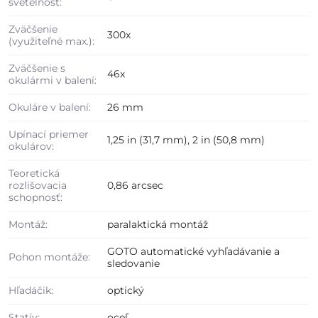
svetelnosť:
Zväčšenie
300x
(využiteľné max.):
Zväčšenie s
46x
okulármi v balení:
Okuláre v balení:
26 mm
Upínací priemer
1,25 in (31,7 mm), 2 in (50,8 mm)
okulárov:
Teoretická
rozlišovacia
0,86 arcsec
schopnosť:
Montáž:
paralaktická montáž
GOTO automatické vyhľadávanie a
Pohon montáže:
sledovanie
Hľadáčik:
optický
Statív:
oceľ