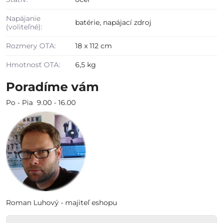
Napájanie
batérie, napájací zdroj
(voliteľné):
Rozmery OTA:
18 x 112 cm
Hmotnosť OTA:
6,5 kg
Poradíme vám
Po - Pia 9.00 - 16.00
Roman Luhový - majiteľ eshopu