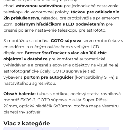
chod,
vstavanou vodováhou
pre jednoduché nastavenie
teleskopu do vodorovnej polohy,
táckou pre odkladanie
2in príslušenstva
, násadou pre protizávažia s priemerom
2cm,
polárnym hľadáčikom s LED podsvietením
pre
presné polárne nastavenie teleskopu pre astrofoto.
S montážou sa dodáva
GOTO súprava
servo motorčekov s
enkodérmi a ručným ovládačom s veľkým LCD
displejom
Bresser StarTracker s viac ako 100-tisíc
objektmi v databáze
pre komfortné automatické
vyhľadávanie a presné sledovanie objektov na vizuálne aj
astrofotografické účely. GOTO súprava je tiež
vybavená
portom pre autoguider
(kompatibilný ST-4) s
nastaviteľnou agresivitou.
Obsah balenia:
tubus s optikou, oceľový statív, rovníková
montáž EXOS-2, GOTO súprava, okulár Super Plössl
26mm, optický hľadáčik 6x30mm, otočná mapa Vesmíru,
planetárny softvér
Viac z kategórie