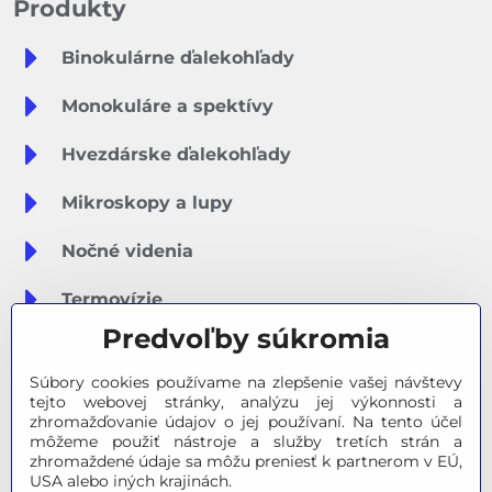
Produkty
Binokulárne ďalekohľady
Monokuláre a spektívy
Hvezdárske ďalekohľady
Mikroskopy a lupy
Nočné videnia
Termovízie
Predvoľby súkromia
Meteostanice
Súbory cookies používame na zlepšenie vašej návštevy
Značky
tejto webovej stránky, analýzu jej výkonnosti a
zhromažďovanie údajov o jej používaní. Na tento účel
môžeme použiť nástroje a služby tretích strán a
Výpredaj
zhromaždené údaje sa môžu preniesť k partnerom v EÚ,
USA alebo iných krajinách.