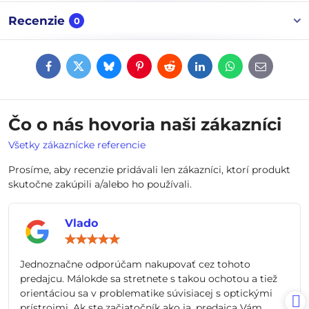
Recenzie
0
Facebook
Twitter
Bluesky
Pinterest
Reddit
LinkedIn
WhatsApp
E-
mail
Čo o nás hovoria naši zákazníci
Všetky zákaznícke referencie
Prosíme, aby recenzie pridávali len zákazníci, ktorí produkt
skutočne zakúpili a/alebo ho používali.
Vlado
Hodnotenie:
5
/
Jednoznačne odporúčam nakupovať cez tohoto
5
predajcu. Málokde sa stretnete s takou ochotou a tiež
orientáciou sa v problematike súvisiacej s optickými
prístrojmi. Ak ste začiatočník ako ja, predajca Vám