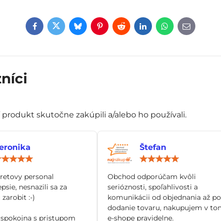
Facebook
Twitter
Bluesky
Pinterest
Reddit
LinkedIn
WhatsApp
E-
mail
níci
í produkt skutočne zakúpili a/alebo ho používali.
eronika
Štefan
Hodnotenie:
Hod
5
5
/
/
tretovy personal
Obchod odporúčam kvôli
5
5
epsie, nesnazili sa za
serióznosti, spoľahlivosti a
zarobit :-)
komunikácii od objednania až po
dodanie tovaru, nakupujem v to
spokojna s pristupom
e-shope pravidelne.