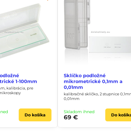
podložné
Sklíčko podložné
trické 1-100mm
mikrometrické 0,1mm a
0,01mm
m, kalibrácia, pre
 mikroskopy
kalibračné sklíčko, 2 stupnice 0,1m
0,01mm
hneď
Skladom ihneď
Do košíka
Do košík
69 €