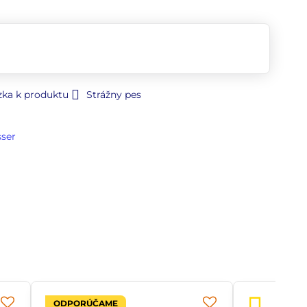
zka k produktu
Strážny pes
sser
ODPORÚČAME