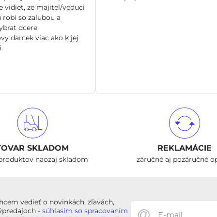
 vidiet, ze majitel/veduci
 robi so zalubou a
brat dcere
vy darcek viac ako k jej
.
TOVAR SKLADOM
REKLAMÁCIE
produktov naozaj skladom
záručné aj pozáručné o
hcem vedieť o novinkách, zľavách,
ýpredajoch -
súhlasím so spracovaním