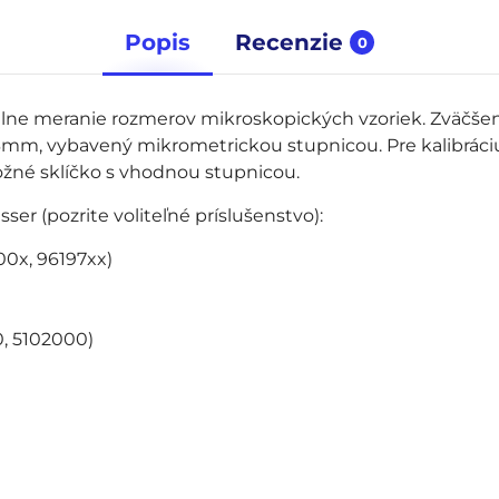
Popis
Recenzie
0
álne meranie rozmerov mikroskopických vzoriek. Zväčše
3mm, vybavený mikrometrickou stupnicou. Pre kalibráciu
žné sklíčko s vhodnou stupnicou.
er (pozrite voliteľné príslušenstvo):
00x, 96197xx)
0, 5102000)