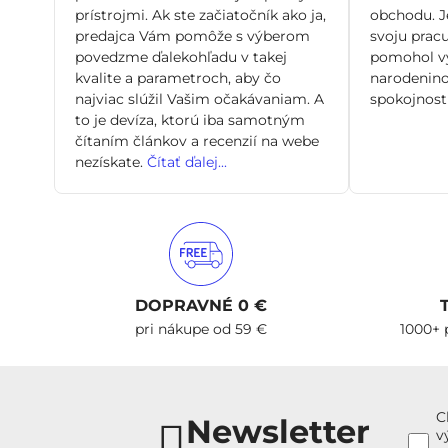
prístrojmi. Ak ste začiatočník ako ja,
obchodu. Je
predajca Vám pomôže s výberom
svoju pracu
povedzme ďalekohľadu v takej
pomohol vy
kvalite a parametroch, aby čo
narodenino
najviac slúžil Vašim očakávaniam. A
spokojnosti
to je devíza, ktorú iba samotným
čítaním článkov a recenzií na webe
nezískate.
Čítať ďalej...
DOPRAVNÉ 0 €
pri nákupe od 59 €
1000+ 
C
Newsletter
v