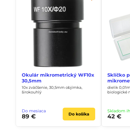
Okulár mikrometrický WF10x
Sklíčko 
30,5mm
mikrome
10x zväčšenie, 30,5mm objímka,
dielik 0,01m
širokouhlý
biologické
Do mesiaca
Skladom i
Do košíka
89 €
42 €