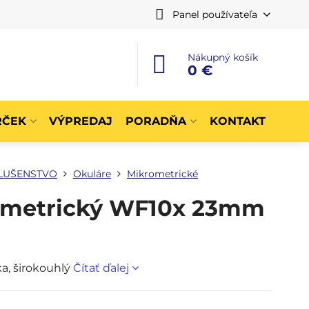
Panel používateľa
Nákupný košík
0 €
RČEK
VÝPREDAJ
PORADŇA
KONTAKT
LUŠENSTVO
Okuláre
Mikrometrické
ometrický WF10x 23mm
a, širokouhlý
Čítať ďalej