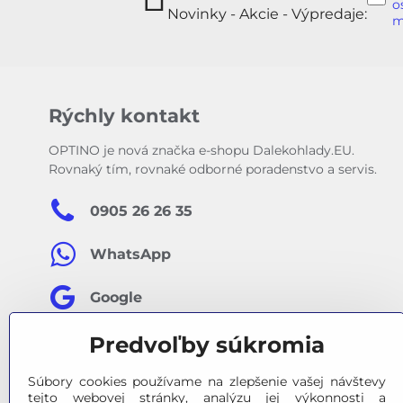
o
Novinky - Akcie - Výpredaje:
m
Rýchly kontakt
OPTINO je nová značka e-shopu Dalekohlady.EU.
Rovnaký tím, rovnaké odborné poradenstvo a servis.
0905 26 26 35
WhatsApp
Google
Predvoľby súkromia
Facebook
Súbory cookies používame na zlepšenie vašej návštevy
tejto webovej stránky, analýzu jej výkonnosti a