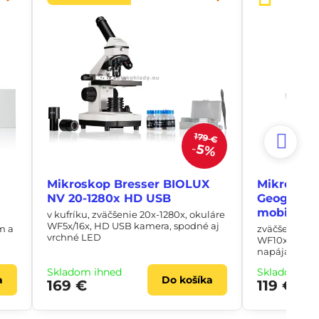
179 €
5%
Mikroskop Bresser BIOLUX
Mikroskop
NV 20-1280x HD USB
Geographi
mobil ada
v kufríku, zväčšenie 20x-1280x, okuláre
WF5x/16x, HD USB kamera, spodné aj
m a
zväčšenie 40
vrchné LED
WF10x/16x, s
napájací adap
Skladom ihneď
Skladom ih
a
Do košíka
169 €
119 €