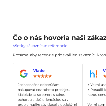
Čo o nás hovoria naši zákaz
Všetky zákaznícke referencie
Prosíme, aby recenzie pridávali len zákazníci, ktor
Vlado
V
Hodnotenie:
5
/
Jednoznačne odporúčam
+ Velmi us
5
nakupovať cez tohoto predajcu.
+ Poradili l
Málokde sa stretnete s takou
kazdu cenu 
ochotou a tiež orientáciou sa v
problematike súvisiacej s optickými
Velmi som 