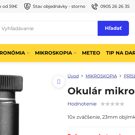
o od 59€
Stav objednávky - storno
0905 26 26 35
Hľadať
TRONÓMIA
MIKROSKOPIA
METEO
TIP NA DA
Úvod
MIKROSKOPIA
PRÍS
Okulár mikr
Hodnotenie
10x zväčšenie, 23mm objímk