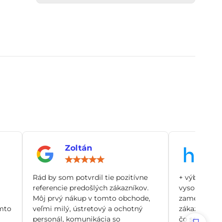
Zoltán
An
notenie:
Hodnotenie:
5
/
Rád by som potvrdil tie pozitívne
+ výborný zá
5
referencie predošlých zákazníkov.
vysoko odbo
Môj prvý nákup v tomto obchode,
zamerané pr
mto
veľmi milý, ústretový a ochotný
zákazníka, n
personál, komunikácia so
čo sa dá. Si