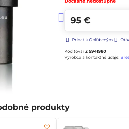
Dočasne nedostupné
95 €
Pridať k Obľúbeným
Otá
Kód tovaru:
5941980
Výrobca a kontaktné údaje:
Bre
podobné produkty