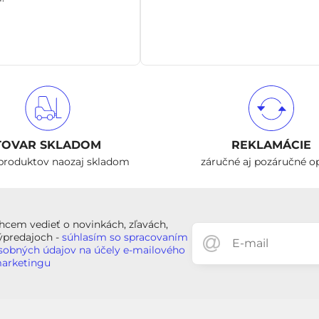
TOVAR SKLADOM
REKLAMÁCIE
produktov naozaj skladom
záručné aj pozáručné o
hcem vedieť o novinkách, zľavách,
ýpredajoch -
súhlasím so spracovaním
sobných údajov na účely e-mailového
arketingu