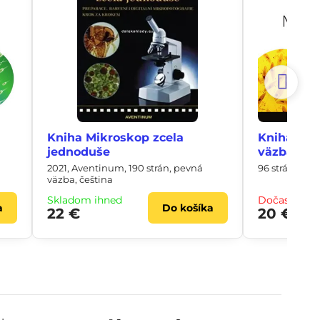
Kniha Mikroskop zcela
Kniha Nev
jednoduše
väzba
2021, Aventinum, 190 strán, pevná
96 strán, tvr
väzba, čeština
Skladom ihneď
Dočasne ne
a
Do košíka
22 €
20 €