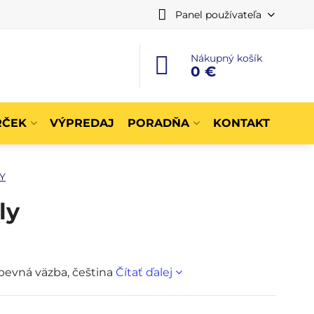
Panel používateľa
Nákupný košík
0 €
RČEK
VÝPREDAJ
PORADŇA
KONTAKT
Y
ly
 pevná väzba, čeština
Čítať ďalej