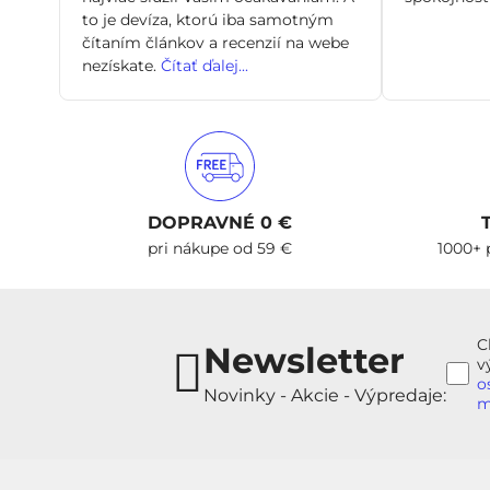
to je devíza, ktorú iba samotným
čítaním článkov a recenzií na webe
nezískate.
Čítať ďalej...
DOPRAVNÉ 0 €
pri nákupe od 59 €
1000+ 
C
Newsletter
v
o
Novinky - Akcie - Výpredaje:
m