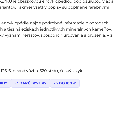
AZYKU je obrázkovou encyklopédiou popipsujúcou viac 
ariantov. Takmer všetky popisy sú doplnené farebnými
nej encyklopédie nájde podrobné informácie o odrodách,
ch a tiež náleziskách jednotlivých minerálnych kameňov.
ický význam nerastov, spôsob ich určovania a brúsenia. V 
126-6, pevná väzba, 520 strán, český jazyk
NIHY
DARČEKY-TIPY
DO 100 €