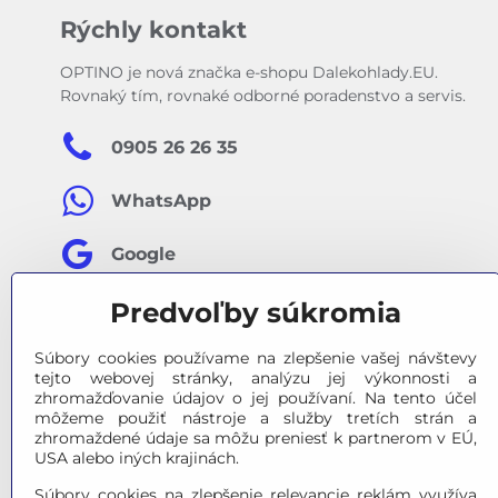
Rýchly kontakt
OPTINO je nová značka e-shopu Dalekohlady.EU.
Rovnaký tím, rovnaké odborné poradenstvo a servis.
0905 26 26 35
WhatsApp
Google
Predvoľby súkromia
Facebook
Súbory cookies používame na zlepšenie vašej návštevy
tejto webovej stránky, analýzu jej výkonnosti a
zhromažďovanie údajov o jej používaní. Na tento účel
môžeme použiť nástroje a služby tretích strán a
zhromaždené údaje sa môžu preniesť k partnerom v EÚ,
USA alebo iných krajinách.
Súbory cookies na zlepšenie relevancie reklám využíva