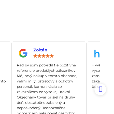
Zoltán
An
notenie:
Hodnotenie:
5
/
Rád by som potvrdil tie pozitívne
+ výborný zá
5
referencie predošlých zákazníkov.
vysoko odbo
Môj prvý nákup v tomto obchode,
zamerané pr
mto
veľmi milý, ústretový a ochotný
zákazníka, n
personál, komunikácia so
čo sa dá. Si
zákazníkom na vysokej úrovni.
Objednaný tovar prišiel na druhý
deň, dostatočne zabalený a
nepoškodený. Jednoznačne
odporúčam nakupovať cez tohto