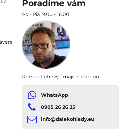
Poradíme vám
ako
Po - Pia 9.00 - 16.00
závere
Roman Luhový - majiteľ eshopu
WhatsApp
0905 26 26 35
info​​@dalekohlady​​.eu