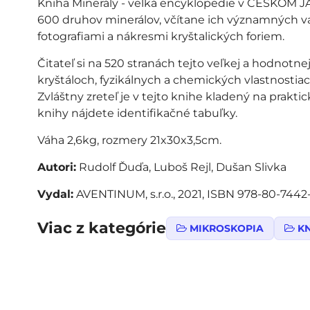
Kniha Minerály - velká encyklopedie v ČESKOM J
600 druhov minerálov, včítane ich významných v
fotografiami a nákresmi kryštalických foriem.
Čitateľ si na 520 stranách tejto veľkej a hodnot
kryštáloch, fyzikálnych a chemických vlastnostia
Zvláštny zreteľ je v tejto knihe kladený na prakt
knihy nájdete identifikačné tabuľky.
Váha 2,6kg, rozmery 21x30x3,5cm.
Autori:
Rudolf Ďuďa, Luboš Rejl, Dušan Slivka
Vydal:
AVENTINUM, s.r.o., 2021, ISBN 978-80-7442-
Viac z kategórie
MIKROSKOPIA
K