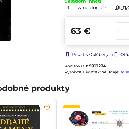
Skladom ihneď
Plánované doručenie:
Út
11.
63 €
Pridať k Obľúbeným
Otá
Kód tovaru:
9910224
Výrobca a kontaktné údaje:
Ave
podobné produkty