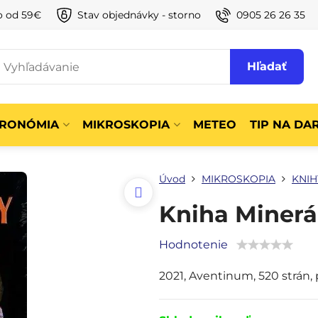
o od 59€
Stav objednávky - storno
0905 26 26 35
Hľadať
TRONÓMIA
MIKROSKOPIA
METEO
TIP NA DA
Úvod
MIKROSKOPIA
KNIH
Kniha Minerá
Hodnotenie
2021, Aventinum, 520 strán,