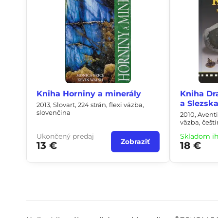
Kniha Horniny a minerály
Kniha D
a Slezsk
2013, Slovart, 224 strán, flexi väzba,
slovenčina
2010, Avent
väzba, češt
Ukončený predaj
Skladom i
Zobraziť
13 €
18 €