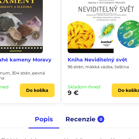
rahé kameny Moravy
Kniha Neviditelný svět
a
96 strán, mäkká väzba, čeština
inum, 304 strán, pevná
ina
hneď
Skladom ihneď
Do košíka
Do košík
9 €
Popis
Recenzie
0