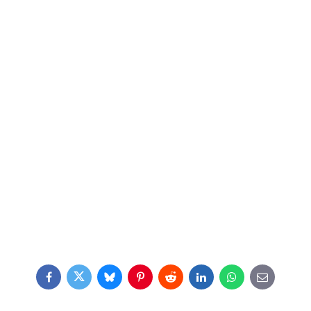
Facebook
Twitter
Bluesky
Pinterest
Reddit
LinkedIn
WhatsApp
E-
mail