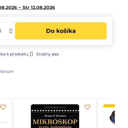
08.2026 −
Str
12.08.2026
Do košíka
zka k produktu
Strážny pes
ntinum