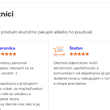
níci
í produkt skutočne zakúpili a/alebo ho používali.
eronika
Štefan
Hodnotenie:
Hod
5
5
/
/
tretovy personal
Obchod odporúčam kvôli
5
5
epsie, nesnazili sa za
serióznosti, spoľahlivosti a
zarobit :-)
komunikácii od objednania až po
dodanie tovaru, nakupujem v to
spokojna s pristupom
e-shope pravidelne.
 vidiet, ze majitel/veduci
 robi so zalubou a
brat dcere
vy darcek viac ako k jej
.