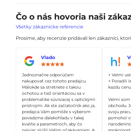
Čo o nás hovoria naši zákaz
Všetky zákaznícke referencie
Prosíme, aby recenzie pridávali len zákazníci, ktor
Vlado
V
Hodnotenie:
5
/
Jednoznačne odporúčam
+ Velmi us
5
nakupovať cez tohoto predajcu.
+ Poradili l
Málokde sa stretnete s takou
kazdu cenu 
ochotou a tiež orientáciou sa v
problematike súvisiacej s optickými
Velmi som 
prístrojmi. Ak ste začiatočník ako ja,
obchodu. Je
predajca Vám pomôže s výberom
svoju pracu
povedzme ďalekohľadu v takej
pomohol vy
kvalite a parametroch, aby čo
narodenino
najviac slúžil Vašim očakávaniam. A
spokojnosti