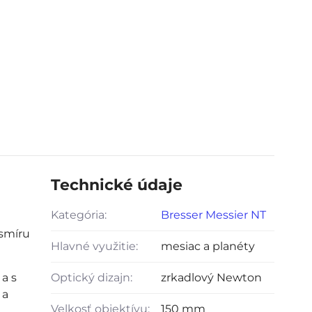
Technické údaje
Kategória:
Bresser Messier NT
esmíru
Hlavné využitie:
mesiac a planéty
a s
Optický dizajn:
zrkadlový Newton
 a
Velkosť objektívu:
150 mm