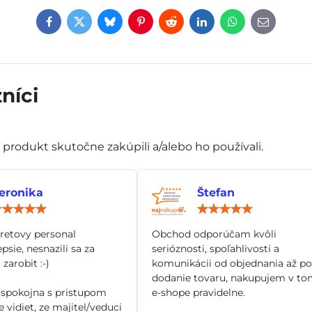
Facebook
Twitter
Bluesky
Pinterest
Reddit
LinkedIn
WhatsApp
E-
mail
níci
í produkt skutočne zakúpili a/alebo ho používali.
eronika
Štefan
Hodnotenie:
Hod
5
5
/
/
tretovy personal
Obchod odporúčam kvôli
5
5
epsie, nesnazili sa za
serióznosti, spoľahlivosti a
zarobit :-)
komunikácii od objednania až po
dodanie tovaru, nakupujem v to
spokojna s pristupom
e-shope pravidelne.
 vidiet, ze majitel/veduci