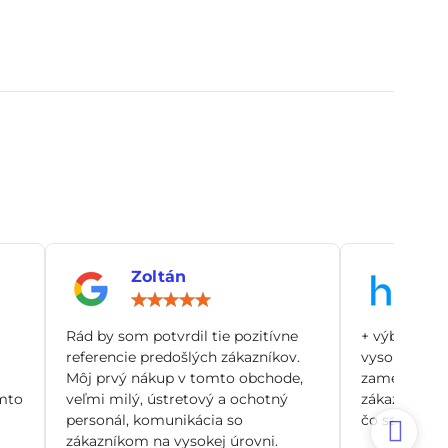
Zoltán
An
notenie:
Hodnotenie:
5
/
Rád by som potvrdil tie pozitívne
+ výborný zá
5
referencie predošlých zákazníkov.
vysoko odbo
Môj prvý nákup v tomto obchode,
zamerané pr
mto
veľmi milý, ústretový a ochotný
zákazníka, n
personál, komunikácia so
čo sa dá. Si
zákazníkom na vysokej úrovni.