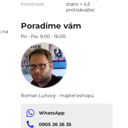
hmotnosť:
statív + 4,5
protizávažie)
Poradíme vám
k na
Po - Pia 9.00 - 16.00
Roman Luhový - majiteľ eshopu
WhatsApp
0905 26 26 35