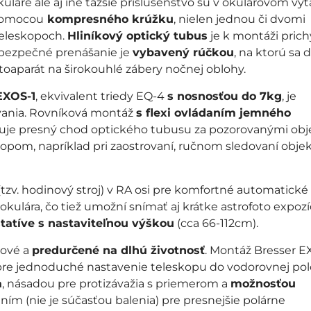
uláre ale aj iné ťažšie príslušenstvo sú v okulárovom vý
 pomocou
kompresného krúžku
, nielen jednou či dvomi
teleskopoch.
Hliníkový optický tubus
je k montáži pric
 bezpečné prenášanie je
vybavený rúčkou
, na ktorú sa 
toaparát na širokouhlé zábery nočnej oblohy.
EXOS-1
, ekvivalent triedy EQ-4
s nosnosťou do 7kg
, je
vania. Rovníková montáž
s flexi ovládaním jemného
uje presný chod optického tubusu za pozorovanými ob
skopom, napríklad pri zaostrovaní, ručnom sledovaní objek
(tzv. hodinový stroj) v RA osi pre komfortné automatické
ulára, čo tiež umožní snímať aj krátke astrofoto expozíc
tatíve s nastaviteľnou výškou
(cca 66-112cm).
vové a
predurčené na dlhú životnosť
. Montáž Bresser E
re jednoduché nastavenie teleskopu do vodorovnej pol
a
, násadou pre protizávažia s priemerom a
možnosťou
ím (nie je súčasťou balenia) pre presnejšie polárne