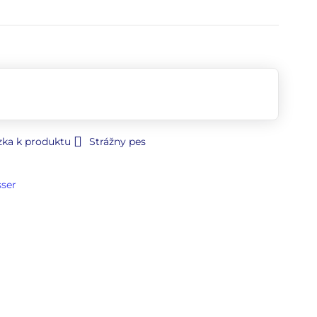
zka k produktu
Strážny pes
sser