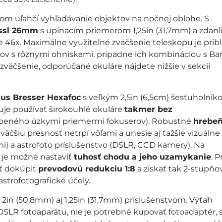
m uľahčí vyhľadávanie objektov na nočnej oblohe. S
össl 26mm
s upínacím priemerom 1,25in (31,7mm) a zdan
 46x. Maximálne využiteľné zväčšenie teleskopu je pribl
v s rôznymi ohniskami, prípadne ich kombináciou s Ba
zväčšenie, odporúčané okuláre nájdete nižšie v sekcii
us Bresser Hexafoc
s veľkým 2,5in (6,5cm) šesťuholní
e používať širokouhlé okuláre
takmer bez
obeného úzkymi priemermi fokuserov). Robustné
hrebe
väčšiu presnosť netrpí vôľami a unesie aj ťažšie vizuálne
mi) a astrofoto príslušenstvo (DSLR, CCD kamery). Na
je možné nastaviť
tuhosť chodu a jeho uzamykanie
. P
sť dokúpiť
prevodovú redukciu 1:8
a získať tak 2-stupňo
strofotografické účely.
 2in (50,8mm) aj 1,25in (31,7mm) príslušenstvom. Výťah
DSLR fotoaparátu, nie je potrebné kupovať fotoadaptér, s