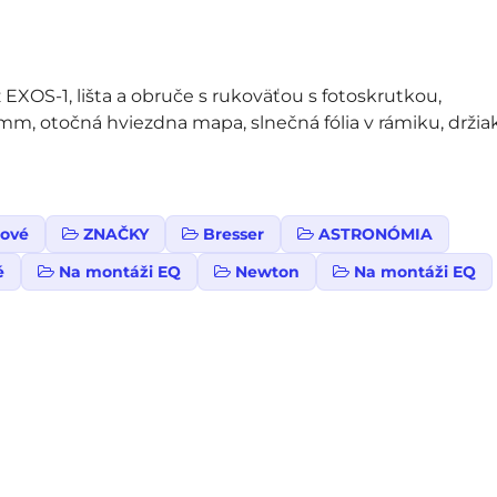
 EXOS-1, lišta a obruče s rukoväťou s fotoskrutkou,
m, otočná hviezdna mapa, slnečná fólia v rámiku, držia
lové
ZNAČKY
Bresser
ASTRONÓMIA
é
Na montáži EQ
Newton
Na montáži EQ