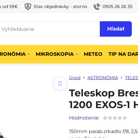
o od 59€
Stav objednávky - storno
0905 26 26 35
Hľadať
TRONÓMIA
MIKROSKOPIA
METEO
TIP NA DA
Úvod
ASTRONÓMIA
TELE
Teleskop Bre
1200 EXOS-1 
Hodnotenie
150mm parab.zrkadlo f/8, 2,5