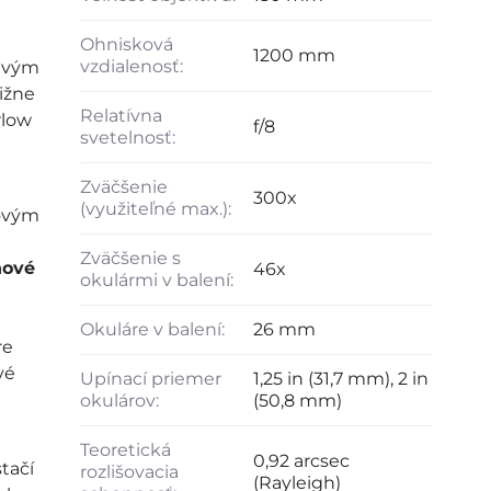
Ohnisková
1200 mm
vzdialenosť:
livým
ižne
Relatívna
rlow
f/8
svetelnosť:
Zväčšenie
300x
(využiteľné max.):
kovým
Zväčšenie s
ňové
46x
okulármi v balení:
Okuláre v balení:
26 mm
re
vé
Upínací priemer
1,25 in (31,7 mm), 2 in
okulárov:
(50,8 mm)
Teoretická
0,92 arcsec
tačí
rozlišovacia
(Rayleigh)