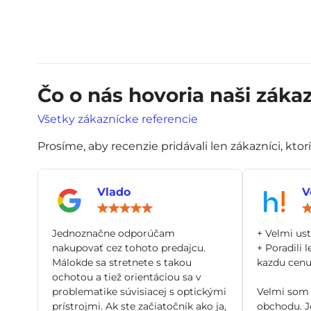
Čo o nás hovoria naši zákaz
Všetky zákaznícke referencie
Prosíme, aby recenzie pridávali len zákazníci, ktor
Vlado
V
Hodnotenie:
5
/
Jednoznačne odporúčam
+ Velmi us
5
nakupovať cez tohoto predajcu.
+ Poradili l
Málokde sa stretnete s takou
kazdu cenu 
ochotou a tiež orientáciou sa v
problematike súvisiacej s optickými
Velmi som 
prístrojmi. Ak ste začiatočník ako ja,
obchodu. Je