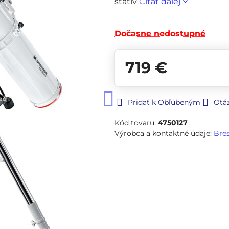
statív
Čítať ďalej
Dočasne nedostupné
719 €
Pridať k Obľúbeným
Otá
Kód tovaru:
4750127
Výrobca a kontaktné údaje:
Bre