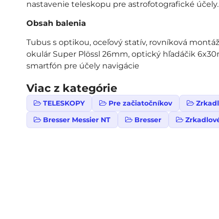
nastavenie teleskopu pre astrofotografické účely.
Obsah balenia
Tubus s optikou, oceľový statív, rovníková montáž
okulár Super Plössl 26mm, optický hľadáčik 6x30m
smartfón pre účely navigácie
Viac z kategórie
TELESKOPY
Pre začiatočníkov
Zrkad
Bresser Messier NT
Bresser
Zrkadlov