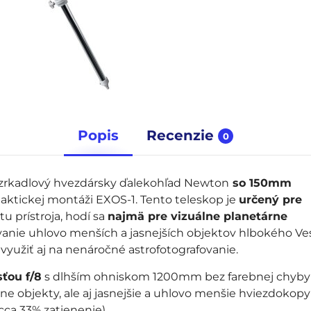
Popis
Recenzie
0
e zrkadlový hvezdársky ďalekohľad Newton
so 150mm
laktickej montáži EXOS-1. Tento teleskop je
určený pre
u prístroja, hodí sa
najmä pre vizuálne planetárne
rovanie uhlovo menších a jasnejších objektov hlbokého V
využiť aj na nenáročné astrofotografovanie.
ťou f/8
s dlhším ohniskom 1200mm bez farebnej chyby 
e objekty, ale aj jasnejšie a uhlovo menšie hviezdokopy
ca 33% zatienenie).