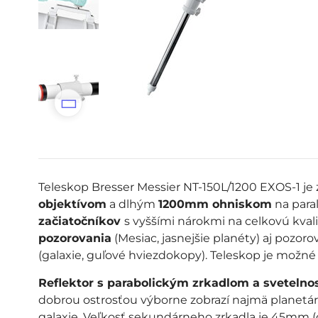
Teleskop Bresser Messier NT-150L/1200 EXOS-1 j
objektívom
a dlhým
1200mm ohniskom
na para
začiatočníkov
s vyššími nárokmi na celkovú kvalit
pozorovania
(Mesiac, jasnejšie planéty) aj pozo
(galaxie, guľové hviezdokopy). Teleskop je možné 
Reflektor s parabolickým zrkadlom a svetelnos
dobrou ostrosťou výborne zobrazí najmä planetárn
galaxie. Veľkosť sekundárneho zrkadla je 45mm (c