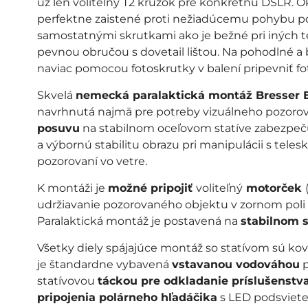
už len voliteľný T2 krúžok pre konkrétnu DSLR. Ok
perfektne zaistené proti nežiadúcemu pohybu
samostatnými skrutkami ako je bežné pri iných 
pevnou obručou s dovetail lištou. Na pohodlné a
naviac pomocou fotoskrutky v balení pripevniť fo
Skvelá
nemecká paralaktická montáž Bresser 
navrhnutá najmä pre potreby vizuálneho pozoro
posuvu
na stabilnom oceľovom statíve zabezpeč
a výbornú stabilitu obrazu pri manipulácii s tele
pozorovaní vo vetre.
K montáži je
možné pripojiť
voliteľný
motorček
udržiavanie pozorovaného objektu v zornom poli ok
Paralaktická montáž je postavená na
stabilnom s
Všetky diely spájajúce montáž so statívom sú ko
je štandardne vybavená
vstavanou vodováhou
p
statívovou
táckou pre odkladanie príslušenstv
pripojenia polárneho hľadáčika
s LED podsvieten