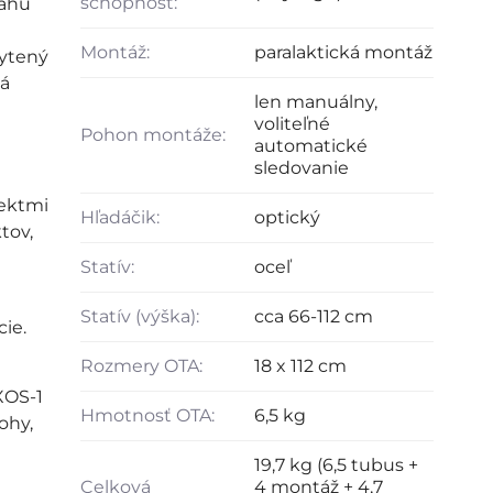
schopnosť:
ťahu
Montáž:
paralaktická montáž
hytený
dá
len manuálny,
voliteľné
Pohon montáže:
automatické
sledovanie
jektmi
Hľadáčik:
optický
tov,
Statív:
oceľ
Statív (výška):
cca 66-112 cm
ie.
Rozmery OTA:
18 x 112 cm
XOS-1
Hmotnosť OTA:
6,5 kg
ohy,
19,7 kg (6,5 tubus +
Celková
4 montáž + 4,7