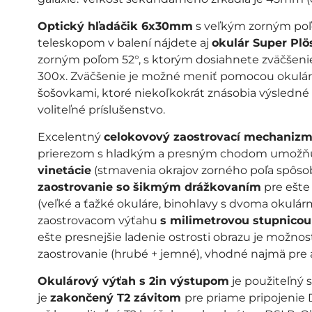
Optický hľadáčik 6x30mm
s veľkým zorným poľo
teleskopom v balení nájdete aj
okulár Super Pl
zorným poľom 52°, s ktorým dosiahnete zväčšenie
300x. Zväčšenie je možné meniť pomocou okuláro
šošovkami, ktoré niekoľkokrát znásobia výsledné 
voliteľné príslušenstvo.
Excelentný
celokovový zaostrovací mechanizm
prierezom s hladkým a presným chodom umožňuj
vinetácie
(stmavenia okrajov zorného poľa spôs
zaostrovanie so šikmým drážkovaním
pre ešte 
(veľké a ťažké okuláre, binohlavy s dvoma okulár
zaostrovacom výťahu
s milimetrovou stupnicou
ešte presnejšie ladenie ostrosti obrazu je možno
zaostrovanie (hrubé + jemné), vhodné najmä pre a
Okulárový výťah s 2in výstupom
je použiteľný s
je
zakončený T2 závitom
pre priame pripojenie 