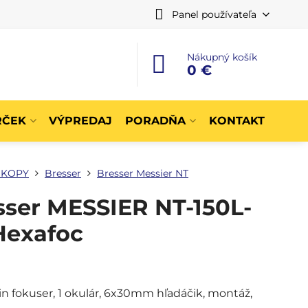
Panel používateľa
Nákupný košík
0 €
RČEK
VÝPREDAJ
PORADŇA
KONTAKT
SKOPY
Bresser
Bresser Messier NT
sser MESSIER NT-150L-
Hexafoc
in fokuser, 1 okulár, 6x30mm hľadáčik, montáž,