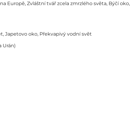
 na Europě, Zvláštní tvář zcela zmrzlého světa, Býčí oko,
ět, Japetovo oko, Překvapivý vodní svět
a Urán)