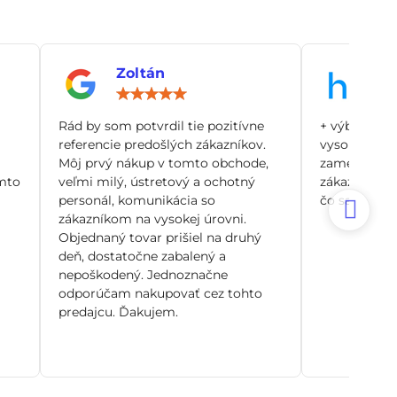
Zoltán
An
notenie:
Hodnotenie:
5
/
Rád by som potvrdil tie pozitívne
+ výborný zá
5
referencie predošlých zákazníkov.
vysoko odbo
Môj prvý nákup v tomto obchode,
zamerané pr
mto
veľmi milý, ústretový a ochotný
zákazníka, n
personál, komunikácia so
čo sa dá. Si
zákazníkom na vysokej úrovni.
Objednaný tovar prišiel na druhý
deň, dostatočne zabalený a
nepoškodený. Jednoznačne
odporúčam nakupovať cez tohto
predajcu. Ďakujem.