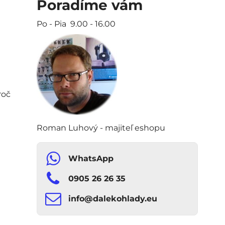
Poradíme vám
Po - Pia 9.00 - 16.00
roč
Roman Luhový - majiteľ eshopu
WhatsApp
0905 26 26 35
info​​@dalekohlady​​.eu