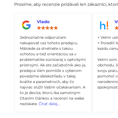
Prosíme, aby recenzie pridávali len zákazníci, ktor
Vlado
V
Hodnotenie:
5
/
Jednoznačne odporúčam
+ Velmi us
5
nakupovať cez tohoto predajcu.
+ Poradili l
Málokde sa stretnete s takou
kazdu cenu 
ochotou a tiež orientáciou sa v
problematike súvisiacej s optickými
Velmi som 
prístrojmi. Ak ste začiatočník ako ja,
obchodu. Je
predajca Vám pomôže s výberom
svoju pracu
povedzme ďalekohľadu v takej
pomohol vy
kvalite a parametroch, aby čo
narodenino
najviac slúžil Vašim očakávaniam. A
spokojnosti
to je devíza, ktorú iba samotným
čítaním článkov a recenzií na webe
nezískate.
Čítať ďalej...