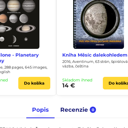
lone - Planetary
Kniha Měsíc dalekohledem
my
2016, Aventinum, 63 strán, špirálová
väzba, čeština
ne, 288 pages, 645 images,
nglish
hneď
Skladom ihneď
Do košíka
Do košík
14 €
Popis
Recenzie
0