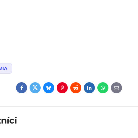
MIA
Facebook
Twitter
Bluesky
Pinterest
Reddit
LinkedIn
WhatsApp
E-
mail
níci