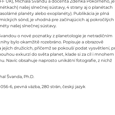
FF UK), Michala Švandu a docenta Zdeňka Pokorného, je
étkach) našej slnečnej sústavy, 4 strany aj o planétach
solárné planéty alebo exoplanéty). Publikácia je plná
mických sónd, je vhodná pre začínajúcich aj pokročilých
néty našej slnečnej sústavy.
Švandou o nové poznatky z planetologie je netradičním
knihy bylo okamžitě rozebráno. Popisuje a obrazově
jejich družicích, přičemž se pokouší podat vysvětlení, p
 pouhou exkurzí do světa planet, klade si za cíl i mnohem
mu. Navíc obsahuje naprosto unikátní fotografie, z nichž
hal Švanda, Ph.D.
056-6, pevná väzba, 280 strán, český jazyk