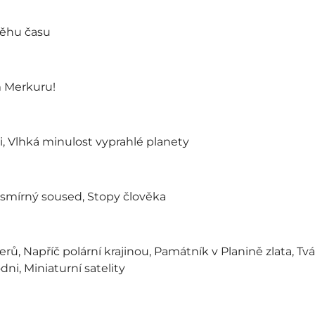
běhu času
m Merkuru!
ši, Vlhká minulost vyprahlé planety
vesmírný soused, Stopy člověka
ů, Napříč polární krajinou, Památník v Planině zlata, Tvá
ni, Miniaturní satelity