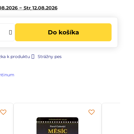
08.2026 −
Str
12.08.2026
Do košíka
zka k produktu
Strážny pes
ntinum