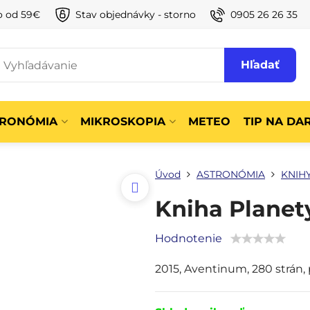
o od 59€
Stav objednávky - storno
0905 26 26 35
Hľadať
TRONÓMIA
MIKROSKOPIA
METEO
TIP NA DA
Úvod
ASTRONÓMIA
KNIH
Kniha Planet
Hodnotenie
2015, Aventinum, 280 strán,