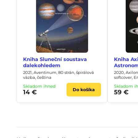
Kniha Sluneční soustava
Kniha Axi
dalekohledem
Astrono
2021, Aventinum, 80 strán, špirálová
2020, Axilo
väzba, čeština
softcover, E
Skladom ihneď
Skladom i
Do košíka
14 €
59 €