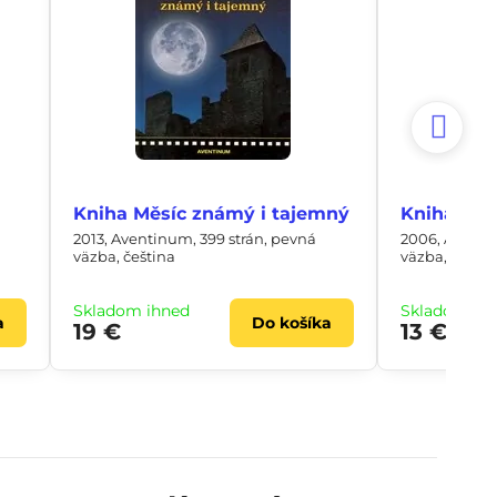
Kniha Měsíc známý i tajemný
Kniha Měs
2013, Aventinum, 399 strán, pevná
2006, Aventi
väzba, čeština
väzba, češtin
Skladom ihneď
Skladom ih
a
Do košíka
19 €
13 €