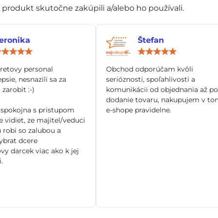
í produkt skutočne zakúpili a/alebo ho používali.
eronika
Štefan
Hodnotenie:
Hod
5
5
/
/
tretovy personal
Obchod odporúčam kvôli
5
5
epsie, nesnazili sa za
serióznosti, spoľahlivosti a
zarobit :-)
komunikácii od objednania až po
dodanie tovaru, nakupujem v to
spokojna s pristupom
e-shope pravidelne.
 vidiet, ze majitel/veduci
 robi so zalubou a
brat dcere
vy darcek viac ako k jej
.