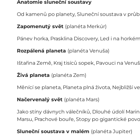
Anatomie sluneční soustavy
Od kamenů po planety, Sluneční soustava v prů
Zapomenutý svět
(planéta Merkúr)
Pánev horka, Prasklina Discovery, Led i na horké
Rozpálená planeta
(planéta Venuša)
Ištařina Země, Kraj tisíců sopek, Pavouci na Venu
Živá planeta
(planéta Zem)
Měnící se planeta, Planeta plná života, Nejbližší 
Načervenalý svět
(planéta Mars)
Jako stíny dávnych válečníků, Dlouhé údolí Mariner
Marsu, Prachové bouře, Stopy po gigantické povod
Sluneční soustava v malém
(planéta Jupiter)