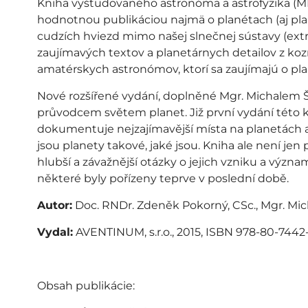
Kniha vyštudovaného astronóma a astrofyzika (M
hodnotnou publikáciou najmä o planétach (aj plan
cudzích hviezd mimo našej slnečnej sústavy (extra
zaujímavých textov a planetárnych detailov z koz
amatérskych astronómov, ktorí sa zaujímajú o pla
Nové rozšířené vydání, doplněné Mgr. Michalem 
průvodcem světem planet. Již první vydání této 
dokumentuje nejzajímavější místa na planetách a 
jsou planety takové, jaké jsou. Kniha ale není jen
hlubší a závažnější otázky o jejich vzniku a význa
některé byly pořízeny teprve v poslední době.
Autor:
Doc. RNDr. Zdeněk Pokorný, CSc., Mgr. Mic
Vydal:
AVENTINUM, s.r.o., 2015, ISBN 978-80-7442-
Obsah publikácie: