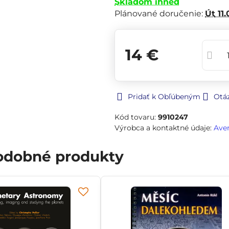
Skladom ihneď
Plánované doručenie:
Út
11.
14 €
Pridať k Obľúbeným
Otá
Kód tovaru:
9910247
Výrobca a kontaktné údaje:
Ave
podobné produkty