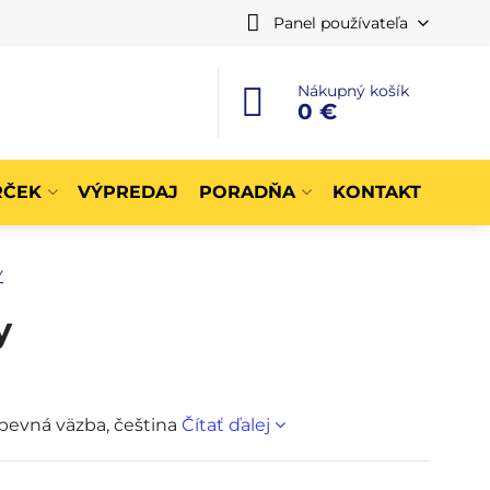
Panel používateľa
Nákupný košík
0 €
RČEK
VÝPREDAJ
PORADŇA
KONTAKT
Y
y
 pevná väzba, čeština
Čítať ďalej