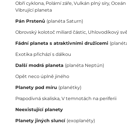
Obří cyklona, Polární záře, Vulkán plný síry, Oceán
Vibrující planeta
Pán Prstenů
(planéta Saturn)
Obrovský kolotoč miliard částic, Uhlovodíkový sv
Fádní planeta s atraktivními družicemi
(planét
Exotika přichází s dálkou
Další modrá planeta
(planéta Neptún)
Opět neco úplně jiného
Planety pod míru
(planétky)
Prapodivná skaliska, V temnotách na periferii
Neexistující planety
Planety jiných sluncí
(exoplanéty)