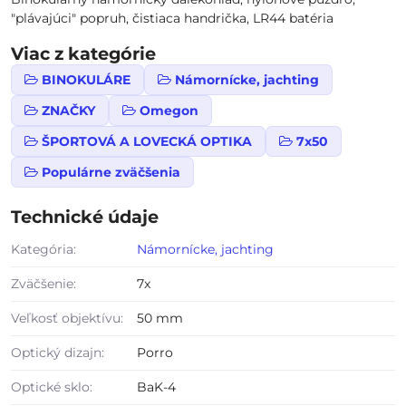
"plávajúci" popruh, čistiaca handrička, LR44 batéria
Viac z kategórie
BINOKULÁRE
Námornícke, jachting
ZNAČKY
Omegon
ŠPORTOVÁ A LOVECKÁ OPTIKA
7x50
Populárne zväčšenia
Technické údaje
Kategória:
Námornícke, jachting
Zväčšenie:
7x
Veľkosť objektívu:
50 mm
Optický dizajn:
Porro
Optické sklo:
BaK-4