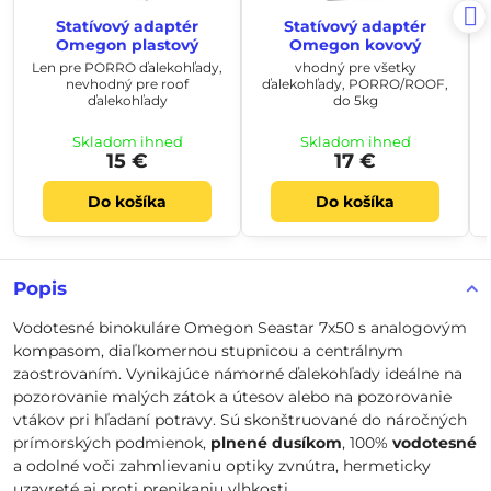
Statívový adaptér
Statívový adaptér
Omegon plastový
Omegon kovový
Len pre PORRO ďalekohľady,
vhodný pre všetky
nevhodný pre roof
ďalekohľady, PORRO/ROOF,
ďalekohľady
do 5kg
Skladom ihneď
Skladom ihneď
15 €
17 €
Do košíka
Do košíka
Popis
Vodotesné binokuláre Omegon Seastar 7x50 s analogovým
kompasom, diaľkomernou stupnicou a centrálnym
zaostrovaním. Vynikajúce námorné ďalekohľady ideálne na
pozorovanie malých zátok a útesov alebo na pozorovanie
vtákov pri hľadaní potravy. Sú skonštruované do náročných
prímorských podmienok,
plnené dusíkom
, 100%
vodotesné
a odolné voči zahmlievaniu optiky zvnútra, hermeticky
uzavreté aj proti prenikaniu vlhkosti.