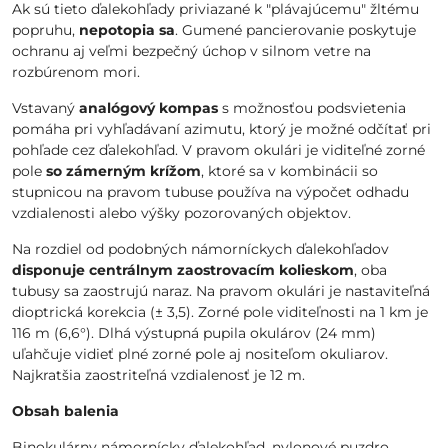
Ak sú tieto ďalekohľady priviazané k "plávajúcemu" žltému
popruhu,
nepotopia sa
. Gumené pancierovanie poskytuje
ochranu aj veľmi bezpečný úchop v silnom vetre na
rozbúrenom mori.
Vstavaný
analógový kompas
s možnosťou podsvietenia
pomáha pri vyhľadávaní azimutu, ktorý je možné odčítať pri
pohľade cez ďalekohľad. V pravom okulári je viditeľné zorné
pole
so zámerným krížom
, ktoré sa v kombinácii so
stupnicou na pravom tubuse používa na výpočet odhadu
vzdialenosti alebo výšky pozorovaných objektov.
Na rozdiel od podobných námorníckych ďalekohľadov
disponuje centrálnym zaostrovacím kolieskom
, oba
tubusy sa zaostrujú naraz. Na pravom okulári je nastaviteľná
dioptrická korekcia (± 3,5). Zorné pole viditeľnosti na 1 km je
116 m (6,6°). Dlhá výstupná pupila okulárov (24 mm)
uľahčuje vidieť plné zorné pole aj nositeľom okuliarov.
Najkratšia zaostriteľná vzdialenosť je 12 m.
Obsah balenia
Binokulárny námornícky ďalekohľad, nylonové puzdro,