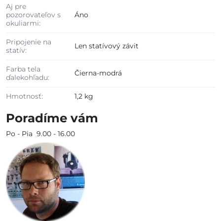
Aj pre
pozorovateľov s
Áno
okuliarmi:
Pripojenie na
Len statívový závit
statív:
Farba tela
Čierna-modrá
ďalekohľadu:
Hmotnosť:
1,2 kg
Poradíme vám
Po - Pia 9.00 - 16.00