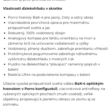
Vlastnosti ďalekohľadu v skratke
Porro hranoly BaK-4 pre jasný, čistý a ostrý obraz
Viacnásobná povrchová úprava pre maximálnu
priepustnosť svetla a jas
Robustný, 100% vodotesný dizajn
Analogový kompas pre ľahšiu orientáciu na mori a
zámerný kríž na určovanie vzdialenosti a výšky
Vodotesný, plnený dusíkom, zabraňuje prenikaniu vlhkosti
Protišmykové pogumovanie zabraňuje náhodnému
vykĺznutiu ďalekohľadu z mokrých rúk
Puzdro na ďalekohľad a "plávajúci" ramenný popruh v
balení
Batéria LR44 na podsvietenie kompasu v balení
Úžasne vysoká priepustnosť svetla vďaka
BaK-4 optickým
hranolom v Porro konfigurácii
, viacvrstvové antireflexy na
vybraných optických plochách (multi-coated), veľké
objektívy prispievajú k jasnému obrazu za úsvitu aj za
súmraku.