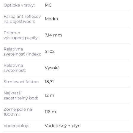
Optické vrstvy:
MC
Farba antireflexov
Modrá
na objektívoch:
Priemer
7,14 mm
výstupnej pupily:
Relatívna
51,02
svetelnosť (index):
Relatívna
Vysoká
svetelnosť:
Stmievací faktor:
18,71
Najkratší
12 m
zaostriteľný bod:
Zorné pole na
116 m
1000 m:
Vodeodolný:
Vodotesný + plyn