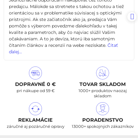
Jednoznačne odporúčam nakupovať cez tohoto
5
predajcu. Málokde sa stretnete s takou ochotou a tiež
orientáciou sa v problematike súvisiacej s optickými
prístrojmi. Ak ste začiatočník ako ja, predajca Vám
pomôže s výberom povedzme ďalekohľadu v takej
kvalite a parametroch, aby čo najviac slúžil Vašim
očakávaniam. A to je devíza, ktorú iba samotným
čítaním článkov a recenzií na webe nezískate.
Čítať
ďalej...
DOPRAVNÉ 0 €
TOVAR SKLADOM
pri nákupe od 59 €
1000+ produktov naozaj
skladom
REKLAMÁCIE
PORADENSTVO
záručné aj pozáručné opravy
13000+ spokojných zákazníkov