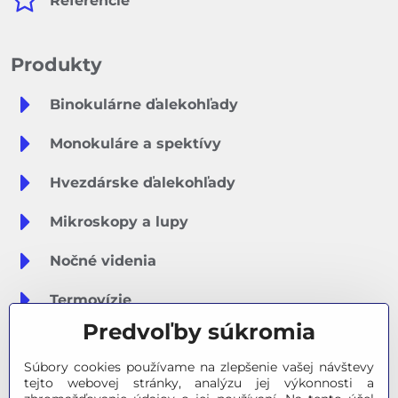
Referencie
Produkty
Binokulárne ďalekohľady
Monokuláre a spektívy
Hvezdárske ďalekohľady
Mikroskopy a lupy
Nočné videnia
Termovízie
Predvoľby súkromia
Meteostanice
Súbory cookies používame na zlepšenie vašej návštevy
Značky
tejto webovej stránky, analýzu jej výkonnosti a