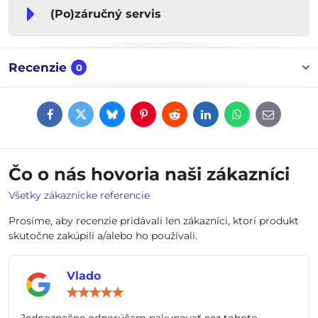
(Po)záručný servis
Recenzie
0
Facebook
Twitter
Bluesky
Pinterest
Reddit
LinkedIn
WhatsApp
E-
mail
Čo o nás hovoria naši zákazníci
Všetky zákaznícke referencie
Prosíme, aby recenzie pridávali len zákazníci, ktorí produkt
skutočne zakúpili a/alebo ho používali.
Vlado
Hodnotenie:
5
/