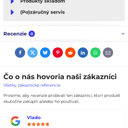
Produkty skladom
(Po)záručný servis
Recenzie
0
Facebook
Twitter
Bluesky
Pinterest
Reddit
LinkedIn
WhatsApp
E-
mail
Čo o nás hovoria naši zákazníci
Všetky zákaznícke referencie
Prosíme, aby recenzie pridávali len zákazníci, ktorí produkt
skutočne zakúpili a/alebo ho používali.
Vlado
Hodnotenie:
5