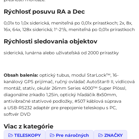
Rýchlosť posuvu RA a Dec
0,01x to 1,0x siderická, meniteľná po 0,01x prírastkoch; 2x, 8x,
16x, 64x, 128x siderická; 1°-2°/s, meniteľná po 0,01x prírastkoch
Rýchlosti sledovania objektov
siderická, lunárna alebo užívateľská od 2000 prírastky
Obsah balenia:
optický tubus, modul StarLock™, 16-
kanálový GPS prijímač, ručný ovládač AutoStar® II, vidlicová
montáž, statív, okulár 26mm Series 4000™ Super Plössl,
diagonálne zrkadlo 1,25in, optický hľadáčik 8x50mm,
antivibračné statívové podložky, #507 káblová súprava
a USB-RS232 adaptér pre prepojenie teleskopu s PC,
softvér DVD
Viac z kategórie
TELESKOPY
Pre náročných
ZNAČKY