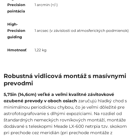
Precision
1 arcmin (+/-)
pointácia
High-
Precision
1 arcsec (v závislosti od atmosferických podmienok)
guiding
Hmotnosť
1,22 kg
Robustná vidlicová montáž s masívnymi
prevodmi
5,75in (14,6cm) veľké a veľmi kvalitné závitovkové
ozubené prevody v oboch osiach
zaručujú hladký chod s
minimálnou periodickou chybou, čo je veľmi dôležité pre
astrofotografovanie s dlhými expozíciami. Na rozdiel od
štandardných nemeckých rovníkových montáží, montáže
dodávané s teleskopmi Meade LX-600 netrpia tzv. skokom
pri prechode cez meridián (pri prechode montáže z