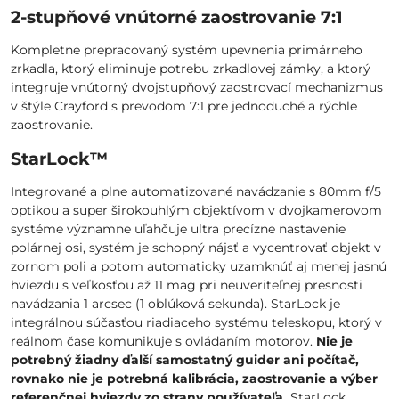
2-stupňové vnútorné zaostrovanie 7:1
Kompletne prepracovaný systém upevnenia primárneho
zrkadla, ktorý eliminuje potrebu zrkadlovej zámky, a ktorý
integruje vnútorný dvojstupňový zaostrovací mechanizmus
v štýle Crayford s prevodom 7:1 pre jednoduché a rýchle
zaostrovanie.
StarLock™
Integrované a plne automatizované navádzanie s 80mm f/5
optikou a super širokouhlým objektívom v dvojkamerovom
systéme významne uľahčuje ultra precízne nastavenie
polárnej osi, systém je schopný nájsť a vycentrovať objekt v
zornom poli a potom automaticky uzamknúť aj menej jasnú
hviezdu s veľkosťou až 11 mag pri neuveriteľnej presnosti
navádzania 1 arcsec (1 oblúková sekunda). StarLock je
integrálnou súčasťou riadiaceho systému teleskopu, ktorý v
reálnom čase komunikuje s ovládaním motorov.
Nie je
potrebný žiadny ďalší samostatný guider ani počítač,
rovnako nie je potrebná kalibrácia, zaostrovanie a výber
referenčnej hviezdy zo strany používateľa.
StarLock