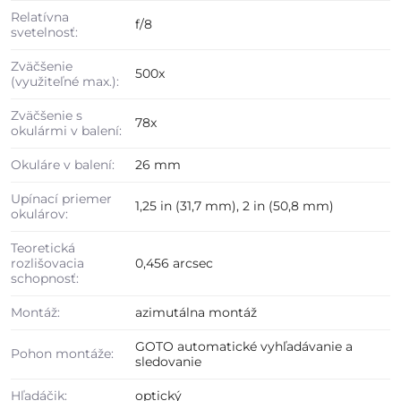
Relatívna
f/8
svetelnosť:
Zväčšenie
500x
(využiteľné max.):
Zväčšenie s
78x
okulármi v balení:
Okuláre v balení:
26 mm
Upínací priemer
1,25 in (31,7 mm), 2 in (50,8 mm)
okulárov:
Teoretická
rozlišovacia
0,456 arcsec
schopnosť:
Montáž:
azimutálna montáž
GOTO automatické vyhľadávanie a
Pohon montáže:
sledovanie
Hľadáčik:
optický