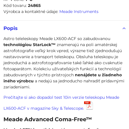
Kód tovaru:
24865
Výrobca a kontaktné údaje:
Meade Instruments
Popis
Astro teleleskopy Meade LX600-ACF so zabudovanou
technológiou StarLock™
znamenajú na poli amatérskej
astrofotografie veľký krok vpred, výrazne tiež zjednodušujú
nastavovanie a transport teleskopu. Obsluha teleskopu je
jednoduchá a astrofotografovanie také ľahké ako cvaknutie
fotoaparátom. Kolekciu užívateľských funkcií a technológií
zabudovaných v týchto prístrojoch
nenájdete u žiadneho
iného výrobcu
a nedajú sa jednoducho nahradiť prídavnými
zariadeniami.
Prečítajte si ako dopadol test 10in verzie teleskopu Meade
LX600-ACF v magazíne Sky & Telescope.
Meade Advanced Coma-Free™