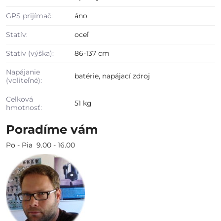
GPS prijímač:
áno
Statív:
oceľ
Statív (výška):
86-137 cm
Napájanie
batérie, napájací zdroj
(voliteľné):
Celková
51 kg
hmotnosť:
Poradíme vám
Po - Pia 9.00 - 16.00