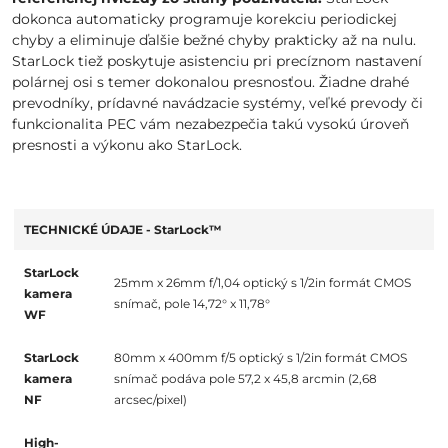
dokonca automaticky programuje korekciu periodickej
chyby a eliminuje ďalšie bežné chyby prakticky až na nulu.
StarLock tiež poskytuje asistenciu pri precíznom nastavení
polárnej osi s temer dokonalou presnosťou. Žiadne drahé
prevodníky, prídavné navádzacie systémy, veľké prevody či
funkcionalita PEC vám nezabezpečia takú vysokú úroveň
presnosti a výkonu ako StarLock.
TECHNICKÉ ÚDAJE - StarLock™
StarLock
25mm x 26mm f/1,04 optický s 1/2in formát CMOS
kamera
snímač, pole 14,72° x 11,78°
WF
StarLock
80mm x 400mm f/5 optický s 1/2in formát CMOS
kamera
snímač podáva pole 57,2 x 45,8 arcmin (2,68
NF
arcsec/pixel)
High-