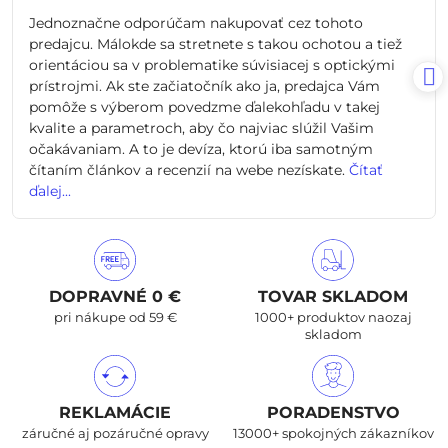
/
Jednoznačne odporúčam nakupovať cez tohoto
5
predajcu. Málokde sa stretnete s takou ochotou a tiež
orientáciou sa v problematike súvisiacej s optickými
prístrojmi. Ak ste začiatočník ako ja, predajca Vám
pomôže s výberom povedzme ďalekohľadu v takej
kvalite a parametroch, aby čo najviac slúžil Vašim
očakávaniam. A to je devíza, ktorú iba samotným
čítaním článkov a recenzií na webe nezískate.
Čítať
ďalej...
DOPRAVNÉ 0 €
TOVAR SKLADOM
pri nákupe od 59 €
1000+ produktov naozaj
skladom
REKLAMÁCIE
PORADENSTVO
záručné aj pozáručné opravy
13000+ spokojných zákazníkov