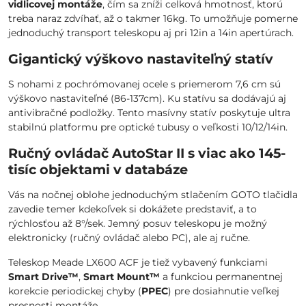
vidlicovej montáže
, čím sa zníži celková hmotnosť, ktorú
treba naraz zdvíhať, až o takmer 16kg. To umožňuje pomerne
jednoduchý transport teleskopu aj pri 12in a 14in apertúrach.
Gigantický výškovo nastaviteľný statív
S nohami z pochrómovanej ocele s priemerom 7,6 cm sú
výškovo nastaviteľné (86-137cm). Ku statívu sa dodávajú aj
antivibračné podložky. Tento masívny statív poskytuje ultra
stabilnú platformu pre optické tubusy o veľkosti 10/12/14in.
Ručný ovládač AutoStar II s viac ako 145-
tisíc objektami v databáze
Vás na nočnej oblohe jednoduchým stlačením GOTO tlačidla
zavedie temer kdekoľvek si dokážete predstaviť, a to
rýchlosťou až 8°/sek. Jemný posuv teleskopu je možný
elektronicky (ručný ovládač alebo PC), ale aj ručne.
Teleskop Meade LX600 ACF je tiež vybavený funkciami
Smart Drive™
,
Smart Mount™
a funkciou permanentnej
korekcie periodickej chyby (
PPEC
) pre dosiahnutie veľkej
presnosti montáže.