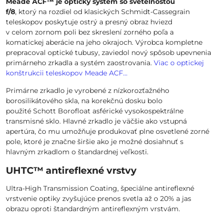
Meade ACF™
je optický systém so sveteľnosťou
f/8
, ktorý
na rozdiel od klasických Schmidt-Cassegrain
teleskopov poskytuje ostrý a presný obraz hviezd
v celom zornom poli bez skreslení zorného poľa a
komatickej aberácie na jeho okrajoch. Výrobca kompletne
prepracoval optické tubusy, zaviedol nový spôsob upevnenia
primárneho zrkadla a systém zaostrovania.
Viac o optickej
konštrukcii teleskopov Meade ACF...
Primárne zrkadlo je vyrobené z nízkorozťažného
borosilikátového skla, na korekčnú dosku bolo
použité Schott Borofloat asférické vysokospektrálne
transmisné sklo. Hlavné zrkadlo je väčšie ako vstupná
apertúra, čo mu umožňuje produkovať plne osvetlené zorné
pole, ktoré je značne širšie ako je možné dosiahnuť s
hlavným zrkadlom o štandardnej veľkosti.
UHTC™ antireflexné vrstvy
Ultra-High Transmission Coating, špeciálne antireflexné
vrstvenie optiky zvyšujúce prenos svetla až o 20% a jas
obrazu oproti štandardným antireflexným vrstvám.