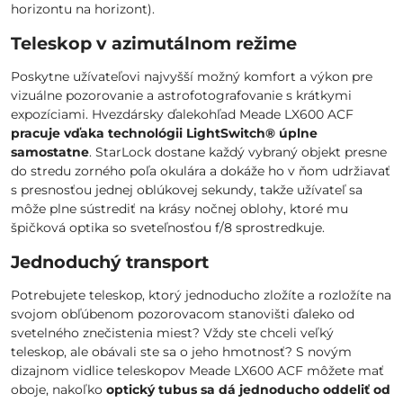
horizontu na horizont).
Teleskop v azimutálnom režime
Poskytne užívateľovi najvyšší možný komfort a výkon pre
vizuálne pozorovanie a astrofotografovanie s krátkymi
expozíciami. Hvezdársky ďalekohľad Meade LX600 ACF
pracuje vďaka technológii LightSwitch® úplne
samostatne
. StarLock dostane každý vybraný objekt presne
do stredu zorného poľa okulára a dokáže ho v ňom udržiavať
s presnosťou jednej oblúkovej sekundy, takže užívateľ sa
môže plne sústrediť na krásy nočnej oblohy, ktoré mu
špičková optika so sveteľnosťou f/8 sprostredkuje.
Jednoduchý transport
Potrebujete teleskop, ktorý jednoducho zložíte a rozložíte na
svojom obľúbenom pozorovacom stanovišti ďaleko od
svetelného znečistenia miest? Vždy ste chceli veľký
teleskop, ale obávali ste sa o jeho hmotnosť? S novým
dizajnom vidlice teleskopov Meade LX600 ACF môžete mať
oboje, nakoľko
optický tubus sa dá jednoducho oddeliť od