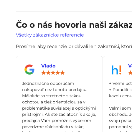
Čo o nás hovoria naši zákaz
Všetky zákaznícke referencie
Prosíme, aby recenzie pridávali len zákazníci, ktor
Vlado
V
Hodnotenie:
5
/
Jednoznačne odporúčam
+ Velmi us
5
nakupovať cez tohoto predajcu.
+ Poradili l
Málokde sa stretnete s takou
kazdu cenu 
ochotou a tiež orientáciou sa v
problematike súvisiacej s optickými
Velmi som 
prístrojmi. Ak ste začiatočník ako ja,
obchodu. Je
predajca Vám pomôže s výberom
svoju pracu
povedzme ďalekohľadu v takej
pomohol vy