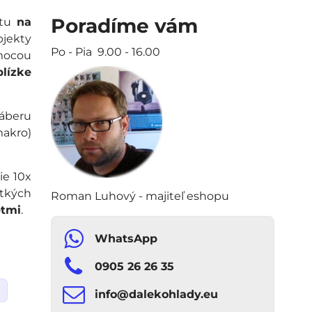
Poradíme vám
átu
na
bjekty
Po - Pia 9.00 - 16.00
omocou
blízke
záberu
akro)
ie 10x
etkých
Roman Luhový - majiteľ eshopu
etmi
.
WhatsApp
0905 26 26 35
info​​@dalekohlady​​.eu