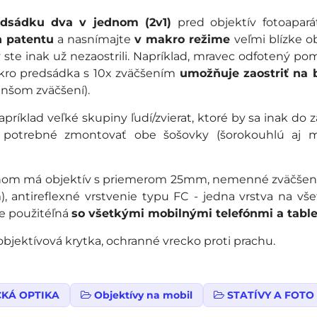
edsádku dva v jednom (2v1)
pred objektív fotoapar
n patentu
a nasnímajte
v makro režime
veľmi blízke o
y ste inak už nezaostrili. Napríklad, mravec odfotený p
kro predsádka s 10x zväčšením
umožňuje zaostriť na 
nšom zväčšení).
príklad veľké skupiny ľudí/zvierat, ktoré by sa inak do 
je potrebné zmontovať obe šošovky (šorokouhlú aj m
ednom má objektív s priemerom 25mm, nemenné zväčšen
), antireflexné vrstvenie typu FC - jedna vrstva na vš
Je použitéľná
so všetkými mobilnými telefónmi a tabl
 objektívová krytka, ochranné vrecko proti prachu.
CKÁ OPTIKA
Objektívy na mobil
STATÍVY A FOTO