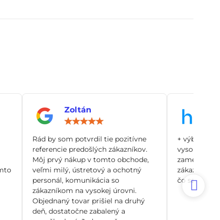
Zoltán
An
notenie:
Hodnotenie:
5
/
Rád by som potvrdil tie pozitívne
+ výborný zá
5
referencie predošlých zákazníkov.
vysoko odbo
Môj prvý nákup v tomto obchode,
zamerané pr
mto
veľmi milý, ústretový a ochotný
zákazníka, n
personál, komunikácia so
čo sa dá. Si
zákazníkom na vysokej úrovni.
Objednaný tovar prišiel na druhý
deň, dostatočne zabalený a