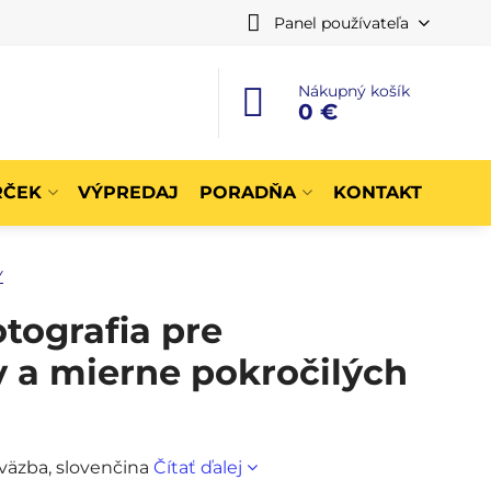
Panel používateľa
Nákupný košík
0 €
RČEK
VÝPREDAJ
PORADŇA
KONTAKT
Y
tografia pre
v a mierne pokročilých
 väzba, slovenčina
Čítať ďalej