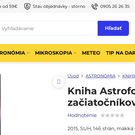
o od 59€
Stav objednávky - storno
0905 26 26 35
Hľadať
TRONÓMIA
MIKROSKOPIA
METEO
TIP NA DA
Úvod
ASTRONÓMIA
KNIH
Kniha Astrofo
začiatočníko
Hodnotenie
2015, SUH, 146 strán, mäkká