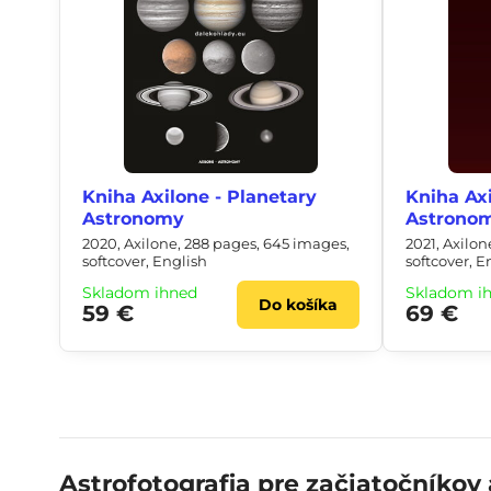
Kniha Axilone - Planetary
Kniha Axi
Astronomy
Astrono
2020, Axilone, 288 pages, 645 images,
2021, Axilo
softcover, English
softcover, E
Skladom ihneď
Skladom i
Do košíka
59 €
69 €
Astrofotografia pre začiatočníkov