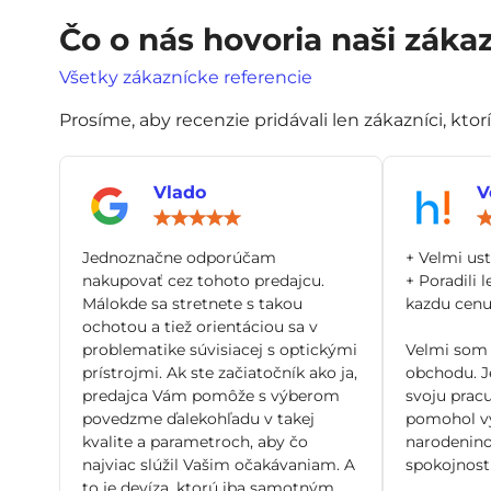
Čo o nás hovoria naši zákaz
Všetky zákaznícke referencie
Prosíme, aby recenzie pridávali len zákazníci, ktor
Vlado
V
Hodnotenie:
5
/
Jednoznačne odporúčam
+ Velmi us
5
nakupovať cez tohoto predajcu.
+ Poradili l
Málokde sa stretnete s takou
kazdu cenu 
ochotou a tiež orientáciou sa v
problematike súvisiacej s optickými
Velmi som 
prístrojmi. Ak ste začiatočník ako ja,
obchodu. Je
predajca Vám pomôže s výberom
svoju pracu
povedzme ďalekohľadu v takej
pomohol vy
kvalite a parametroch, aby čo
narodenino
najviac slúžil Vašim očakávaniam. A
spokojnosti
to je devíza, ktorú iba samotným