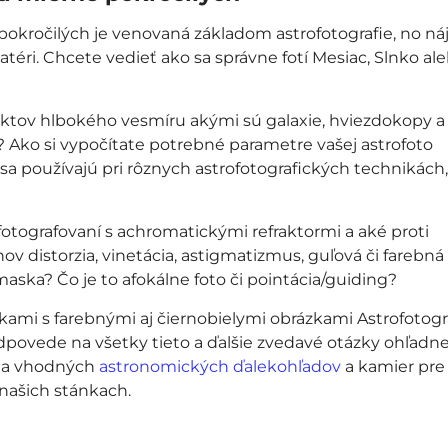
 pokročilých je venovaná základom astrofotografie, no ná
atéri. Chcete vedieť ako sa správne fotí Mesiac, Slnko al
ektov hlbokého vesmíru akými sú galaxie, hviezdokopy a
Ako si vypočítate potrebné parametre vašej astrofoto
a používajú pri rôznych astrofotografických technikách
 fotografovaní s achromatickými refraktormi a aké proti
 distorzia, vinetácia, astigmatizmus, guľová či farebná
aska? Čo je to afokálne foto či pointácia/guiding?
ami s farebnými aj čiernobielymi obrázkami Astrofotogr
dpovede na všetky tieto a ďalšie zvedavé otázky ohľadn
a vhodných
astronomických ďalekohľadov
a kamier pre
 našich stánkach.