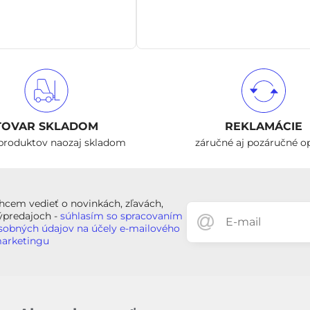
TOVAR SKLADOM
REKLAMÁCIE
produktov naozaj skladom
záručné aj pozáručné o
hcem vedieť o novinkách, zľavách,
ýpredajoch -
súhlasím so spracovaním
sobných údajov na účely e-mailového
arketingu