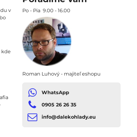
jdu v
Po - Pia 9.00 - 16.00
ebo
, kde
Roman Luhový - majiteľ eshopu
WhatsApp
afia
e
0905 26 26 35
info​​@dalekohlady​​.eu