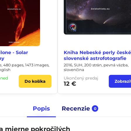
lone - Solar
Kniha Nebeské perly české
my
slovenské astrofotografie
ne, 480 pages, 1473 images,
2016, SUH, 200 strán, pevná väzba,
nglish
slovenčina
hneď
Ukončený predaj
Do košíka
Zobrazi
12 €
Popis
Recenzie
0
 a mierne pokročilých