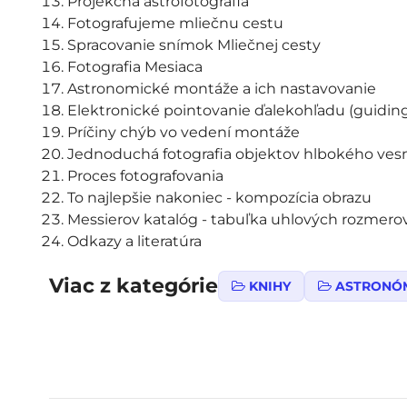
Projekčná astrofotografia
Fotografujeme mliečnu cestu
Spracovanie snímok Mliečnej cesty
Fotografia Mesiaca
Astronomické montáže a ich nastavovanie
Elektronické pointovanie ďalekohľadu (guidin
Príčiny chýb vo vedení montáže
Jednoduchá fotografia objektov hlbokého ves
Proces fotografovania
To najlepšie nakoniec - kompozícia obrazu
Messierov katalóg - tabuľka uhlových rozmero
Odkazy a literatúra
Viac z kategórie
KNIHY
ASTRONÓ