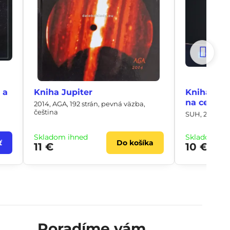
 a
Kniha Jupiter
Kniha Bač
na cestác
2014, AGA, 192 strán, pevná väzba,
čeština
SUH, 240 strá
Skladom ihneď
Skladom ih
ť
Do košíka
11 €
10 €
Poradíme vám