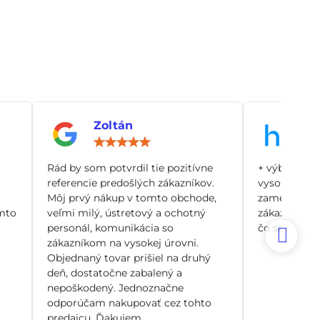
Zoltán
An
notenie:
Hodnotenie:
5
/
Rád by som potvrdil tie pozitívne
+ výborný zá
5
referencie predošlých zákazníkov.
vysoko odbo
Môj prvý nákup v tomto obchode,
zamerané pr
mto
veľmi milý, ústretový a ochotný
zákazníka, n
personál, komunikácia so
čo sa dá. Si
zákazníkom na vysokej úrovni.
Objednaný tovar prišiel na druhý
deň, dostatočne zabalený a
nepoškodený. Jednoznačne
odporúčam nakupovať cez tohto
predajcu. Ďakujem.