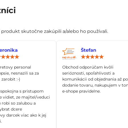
níci
í produkt skutočne zakúpili a/alebo ho používali.
eronika
Štefan
Hodnotenie:
Hod
5
5
/
/
tretovy personal
Obchod odporúčam kvôli
5
5
epsie, nesnazili sa za
serióznosti, spoľahlivosti a
zarobit :-)
komunikácii od objednania až po
dodanie tovaru, nakupujem v to
spokojna s pristupom
e-shope pravidelne.
 vidiet, ze majitel/veduci
 robi so zalubou a
brat dcere
vy darcek viac ako k jej
.