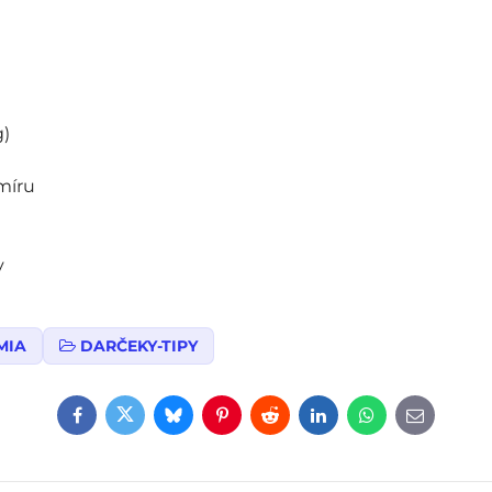
g)
míru
v
MIA
DARČEKY-TIPY
Facebook
Twitter
Bluesky
Pinterest
Reddit
LinkedIn
WhatsApp
E-
mail