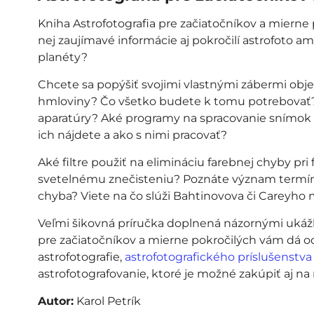
Kniha Astrofotografia pre začiatočníkov a mierne
nej zaujímavé informácie aj pokročilí astrofoto am
planéty?
Chcete sa popýšiť svojimi vlastnými zábermi obj
hmloviny? Čo všetko budete k tomu potrebovať? 
aparatúry? Aké programy na spracovanie snímok s
ich nájdete a ako s nimi pracovať?
Aké filtre použiť na elimináciu farebnej chyby pri
svetelnému znečisteniu? Poznáte význam termínov
chyba? Viete na čo slúži Bahtinovova či Careyho m
Veľmi šikovná príručka doplnená názornými ukážk
pre začiatočníkov a mierne pokročilých vám dá o
astrofotografie,
astrofotografického príslušenstva
astrofotografovanie, ktoré je možné zakúpiť aj na
Autor:
Karol Petrík