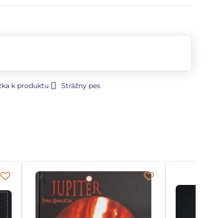
zka k produktu
Strážny pes
H