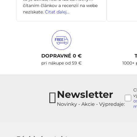
čítaním článkov a recenzií na webe
nezískate.
Čítať ďalej...
DOPRAVNÉ 0 €
pri nákupe od 59 €
1000+ 
C
Newsletter
v
o
Novinky - Akcie - Výpredaje:
m