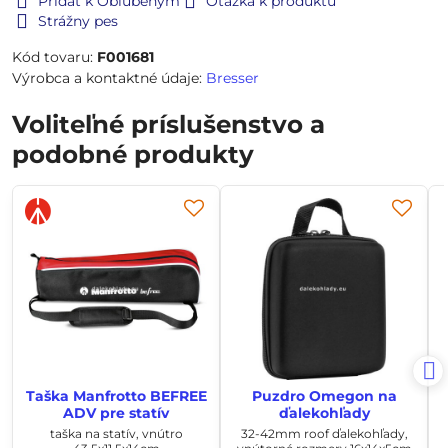
Pridať k Obľúbeným
Otázka k produktu
Strážny pes
Kód tovaru:
F001681
Výrobca a kontaktné údaje:
Bresser
Voliteľné príslušenstvo a
podobné produkty
Taška Manfrotto BEFREE
Puzdro Omegon na
ADV pre statív
ďalekohľady
taška na statív, vnútro
32-42mm roof ďalekohľady,