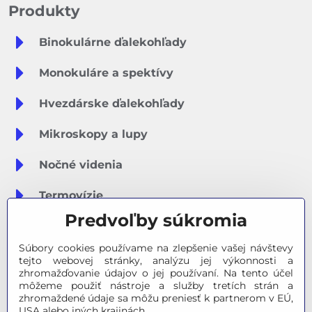
Produkty
Binokulárne ďalekohľady
Monokuláre a spektívy
Hvezdárske ďalekohľady
Mikroskopy a lupy
Nočné videnia
Termovízie
Predvoľby súkromia
Meteostanice
Súbory cookies používame na zlepšenie vašej návštevy
Značky
tejto webovej stránky, analýzu jej výkonnosti a
zhromažďovanie údajov o jej používaní. Na tento účel
môžeme použiť nástroje a služby tretích strán a
Výpredaj
zhromaždené údaje sa môžu preniesť k partnerom v EÚ,
USA alebo iných krajinách.