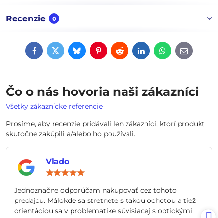
Recenzie
0
Facebook
Twitter
Bluesky
Pinterest
Reddit
LinkedIn
WhatsApp
E-
mail
Čo o nás hovoria naši zákazníci
Všetky zákaznícke referencie
Prosíme, aby recenzie pridávali len zákazníci, ktorí produkt
skutočne zakúpili a/alebo ho používali.
Vlado
Hodnotenie:
5
/
Jednoznačne odporúčam nakupovať cez tohoto
5
predajcu. Málokde sa stretnete s takou ochotou a tiež
orientáciou sa v problematike súvisiacej s optickými