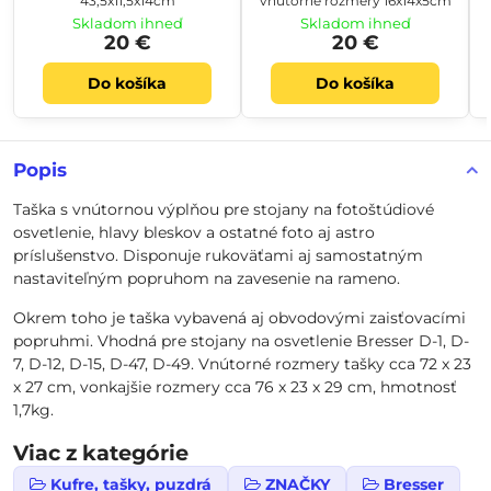
43,5x11,5x14cm
vnútorné rozmery 16x14x5cm
Skladom ihneď
Skladom ihneď
20 €
20 €
Do košíka
Do košíka
Popis
Taška s vnútornou výplňou pre stojany na fotoštúdiové
osvetlenie, hlavy bleskov a ostatné foto aj astro
príslušenstvo. Disponuje rukoväťami aj samostatným
nastaviteľným popruhom na zavesenie na rameno.
Okrem toho je taška vybavená aj obvodovými zaisťovacími
popruhmi. Vhodná pre stojany na osvetlenie Bresser D-1, D-
7, D-12, D-15, D-47, D-49. Vnútorné rozmery tašky cca 72 x 23
x 27 cm, vonkajšie rozmery cca 76 x 23 x 29 cm, hmotnosť
1,7kg.
Viac z kategórie
Kufre, tašky, puzdrá
ZNAČKY
Bresser