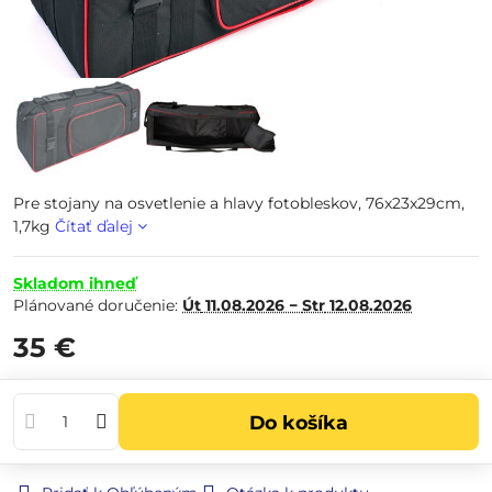
Pre stojany na osvetlenie a hlavy fotobleskov, 76x23x29cm,
1,7kg
Čítať ďalej
Skladom ihneď
Plánované doručenie:
Út
11.08.2026 −
Str
12.08.2026
35 €
Do košíka