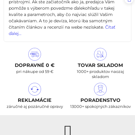
prístrojmi. Ak ste začiatočník ako ja, predajca Vám
pomôže s výberom povedzme ďalekohľadu v takej
kvalite a parametroch, aby čo najviac slúžil Vašim
očakávaniam. A to je devíza, ktorú iba samotným
čítaním článkov a recenzií na webe nezískate.
Čítať
ďalej...
DOPRAVNÉ 0 €
TOVAR SKLADOM
pri nákupe od 59 €
1000+ produktov naozaj
skladom
REKLAMÁCIE
PORADENSTVO
záručné aj pozáručné opravy
13000+ spokojných zákazníkov