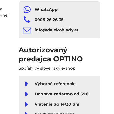
ra
WhatsApp
ávnej
0905 26 26 35
info​​@dalekohlady​​.eu
Autorizovaný
predajca OPTINO
Spoľahlivý slovenský e-shop
Výborné referencie
Doprava zadarmo od 59€
Vrátenie do 14/30 dní