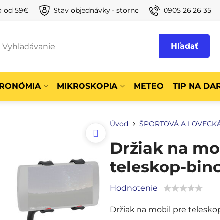
o od 59€
Stav objednávky - storno
0905 26 26 35
Hľadať
TRONÓMIA
MIKROSKOPIA
METEO
TIP NA DA
Úvod
ŠPORTOVÁ A LOVECKÁ
Držiak na mob
teleskop-bin
Hodnotenie
Držiak na mobil pre telesko