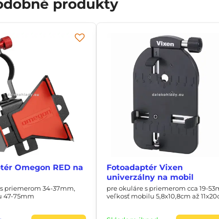
podobné produkty
ptér Omegon RED na
Fotoadaptér Vixen
univerzálny na mobil
e s priemerom 34-37mm,
pre okuláre s priemerom cca 19-5
lu 47-75mm
veľkosť mobilu 5,8x10,8cm až 11x2