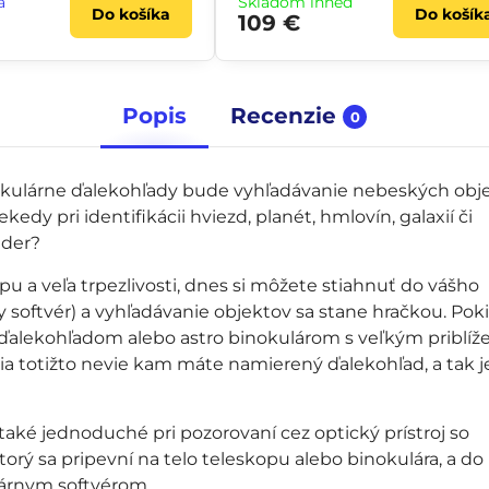
a
Skladom ihneď
Do košíka
Do košík
109 €
Popis
Recenzie
0
nokulárne ďalekohľady bude vyhľadávanie nebeských obj
kedy pri identifikácii hviezd, planét, hmlovín, galaxií či
éder?
u a veľa trpezlivosti, dnes si môžete stiahnuť do vášho
 softvér) a vyhľadávanie objektov sa stane hračkou. Poki
alekohľadom alebo astro binokulárom s veľkým priblíž
kácia totižto nevie kam máte namierený ďalekohľad, a tak je
také jednoduché pri pozorovaní cez optický prístroj so
orý sa pripevní na telo teleskopu alebo binokulára, a do
tárnym softvérom.