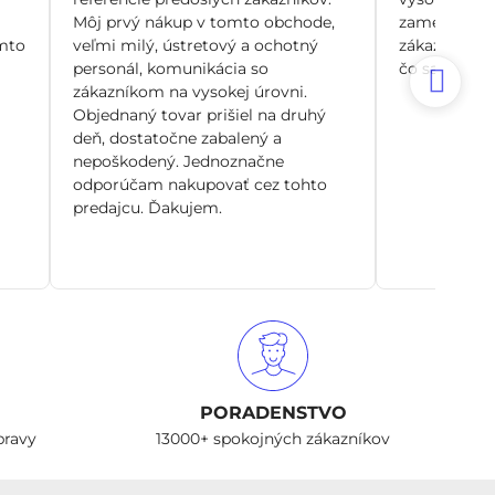
Môj prvý nákup v tomto obchode,
zamerané pr
mto
veľmi milý, ústretový a ochotný
zákazníka, n
personál, komunikácia so
čo sa dá. Si
zákazníkom na vysokej úrovni.
Objednaný tovar prišiel na druhý
deň, dostatočne zabalený a
nepoškodený. Jednoznačne
odporúčam nakupovať cez tohto
predajcu. Ďakujem.
PORADENSTVO
pravy
13000+ spokojných zákazníkov