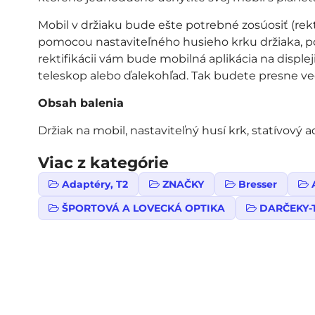
Mobil v držiaku bude ešte potrebné zosúosiť (rekt
pomocou nastaviteľného husieho krku držiaka, p
rektifikácii vám bude mobilná aplikácia na disple
teleskop alebo ďalekohľad. Tak budete presne ved
Obsah balenia
Držiak na mobil, nastaviteľný husí krk, statívový 
Viac z kategórie
Adaptéry, T2
ZNAČKY
Bresser
ŠPORTOVÁ A LOVECKÁ OPTIKA
DARČEKY-