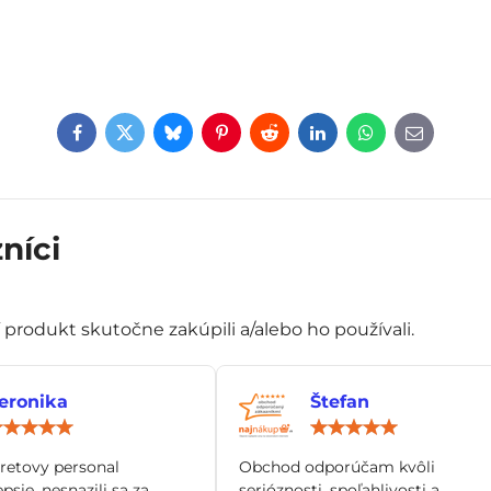
Facebook
Twitter
Bluesky
Pinterest
Reddit
LinkedIn
WhatsApp
E-
mail
níci
í produkt skutočne zakúpili a/alebo ho používali.
eronika
Štefan
Hodnotenie:
Hod
5
5
/
/
tretovy personal
Obchod odporúčam kvôli
5
5
epsie, nesnazili sa za
serióznosti, spoľahlivosti a