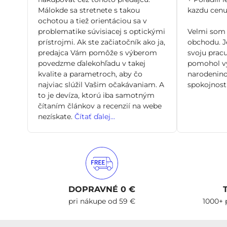
Málokde sa stretnete s takou
kazdu cenu 
ochotou a tiež orientáciou sa v
problematike súvisiacej s optickými
Velmi som 
prístrojmi. Ak ste začiatočník ako ja,
obchodu. Je
predajca Vám pomôže s výberom
svoju pracu
povedzme ďalekohľadu v takej
pomohol vy
kvalite a parametroch, aby čo
narodenino
najviac slúžil Vašim očakávaniam. A
spokojnosti
to je devíza, ktorú iba samotným
čítaním článkov a recenzií na webe
nezískate.
Čítať ďalej...
DOPRAVNÉ 0 €
pri nákupe od 59 €
1000+ 