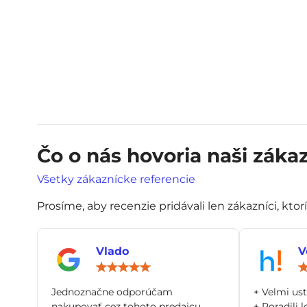
Čo o nás hovoria naši zákaz
Všetky zákaznícke referencie
Prosíme, aby recenzie pridávali len zákazníci, ktor
Vlado
V
Hodnotenie:
5
/
Jednoznačne odporúčam
+ Velmi us
5
nakupovať cez tohoto predajcu.
+ Poradili l