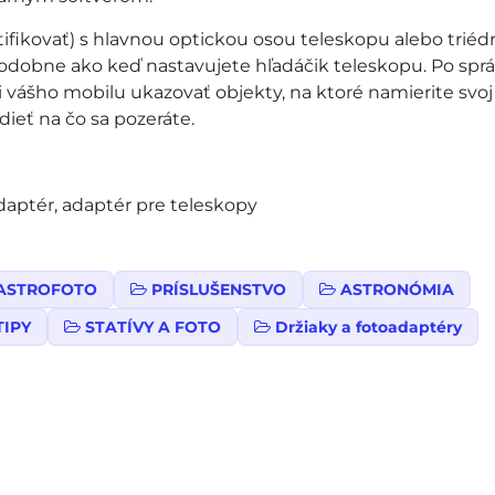
ifikovať) s hlavnou optickou osou teleskopu alebo triéd
odobne ako keď nastavujete hľadáčik teleskopu. Po spr
ji vášho mobilu ukazovať objekty, na ktoré namierite svoj
ieť na čo sa pozeráte.
adaptér, adaptér pre teleskopy
ASTROFOTO
PRÍSLUŠENSTVO
ASTRONÓMIA
TIPY
STATÍVY A FOTO
Držiaky a fotoadaptéry