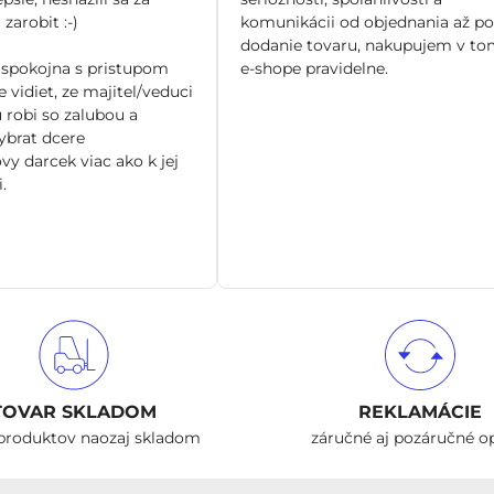
zarobit :-)
komunikácii od objednania až po
dodanie tovaru, nakupujem v to
spokojna s pristupom
e-shope pravidelne.
 vidiet, ze majitel/veduci
 robi so zalubou a
brat dcere
vy darcek viac ako k jej
.
TOVAR SKLADOM
REKLAMÁCIE
produktov naozaj skladom
záručné aj pozáručné o