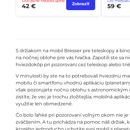
Dočasne nedostupné
Do mesiac
Zobraziť
42 €
59 €
S držiakom na mobil Bresser pre teleskopy a bi
na nočnej oblohe pre vás hračka. Zapotili ste sa nie
hviezdokôp pri pozorovaní cez teleskop alebo tri
V minulosti by ste na to potrebovali hviezdnu map
mobilu či smartfonu vhodnú aplikáciu (planetárny
však pozorujete nočnú oblohu s astronomickým ď
zistíte, že vec je trochu zložitejšia, mobilná apli
využitie len obmedzené.
Čo bolo ľahké pri pozorovaní voľným okom nie je 
zväčšením. A tu prichádza na pomoc náš držiak, kt
ktorého jednoducho uchytíte svoj mobil s plane