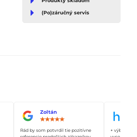
Produkty skladom
(Po)záručný servis
Zoltán
An
notenie:
Hodnotenie:
5
/
Rád by som potvrdil tie pozitívne
+ výborný zá
5
referencie predošlých zákazníkov.
vysoko odbo