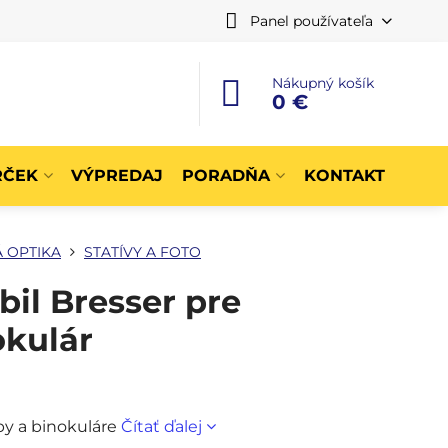
Panel používateľa
Nákupný košík
0 €
RČEK
VÝPREDAJ
PORADŇA
KONTAKT
 OPTIKA
STATÍVY A FOTO
il Bresser pre
okulár
py a binokuláre
Čítať ďalej