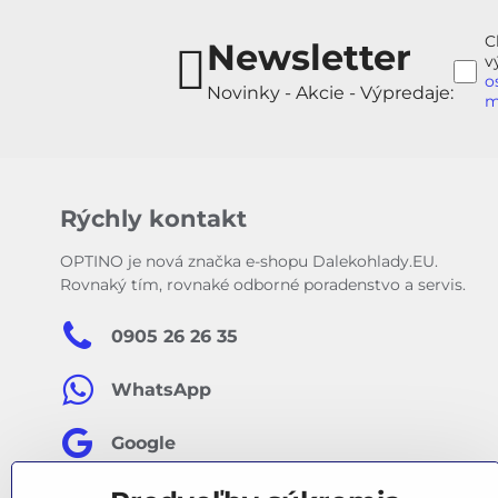
C
Newsletter
v
o
Novinky - Akcie - Výpredaje:
m
Rýchly kontakt
OPTINO je nová značka e-shopu Dalekohlady.EU.
Rovnaký tím, rovnaké odborné poradenstvo a servis.
0905 26 26 35
WhatsApp
Google
Facebook