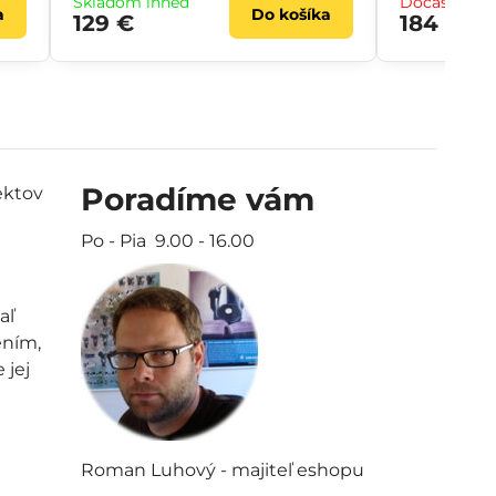
Skladom ihneď
Dočasne ne
a
Do košíka
129 €
184 €
Poradíme vám
ektov
Po - Pia 9.00 - 16.00
aľ
ením,
 jej
Roman Luhový - majiteľ eshopu