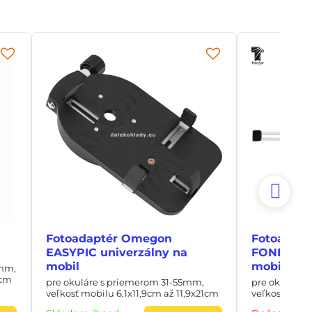
Fotoadaptér Omegon
Fotoadapt
EASYPIC univerzálny na
FONEMATE
mobil
mobil
3mm,
0cm
pre okuláre s priemerom 31-55mm,
pre okuláre 
veľkosť mobilu 6,1x11,9cm až 11,9x21cm
veľkosť mobil