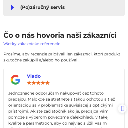
(Po)záručný servis
Čo o nás hovoria naši zákazníci
Všetky zákaznícke referencie
Prosíme, aby recenzie pridávali len zákazníci, ktorí produkt
skutočne zakúpili a/alebo ho používali.
Vlado
Hodnotenie:
5
/
Jednoznačne odporúčam nakupovať cez tohoto
5
predajcu. Málokde sa stretnete s takou ochotou a tiež
orientáciou sa v problematike súvisiacej s optickými
prístrojmi. Ak ste začiatočník ako ja, predajca Vám
pomôže s výberom povedzme ďalekohľadu v takej
kvalite a parametroch, aby čo najviac slúžil Vašim