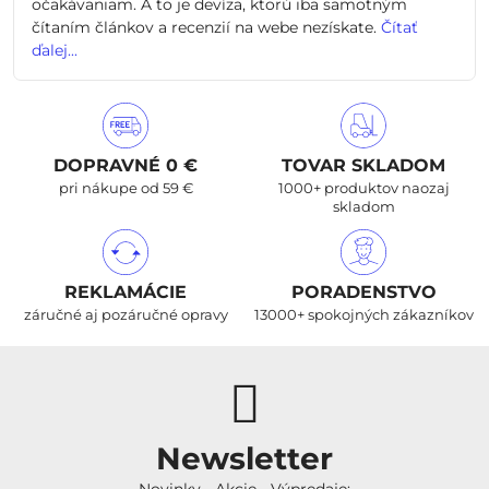
očakávaniam. A to je devíza, ktorú iba samotným
čítaním článkov a recenzií na webe nezískate.
Čítať
ďalej...
DOPRAVNÉ 0 €
TOVAR SKLADOM
pri nákupe od 59 €
1000+ produktov naozaj
skladom
REKLAMÁCIE
PORADENSTVO
záručné aj pozáručné opravy
13000+ spokojných zákazníkov
Newsletter