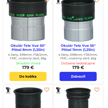
Okulár Tele Vue 50°
Okulár Tele Vue 50°
Plössl 8mm (1,25in)
Plössl 11mm (1,25in)
4 členy, ER6mm, FS6,5mm,
4 členy, ER8mm, FS9,1mm,
FMC, vnútorný závit, 56g
FMC, vnútorný závit, 62g
Skladom ihneď
Dočasne nedostupné
179 €
179 €
Do košíka
Zobraziť