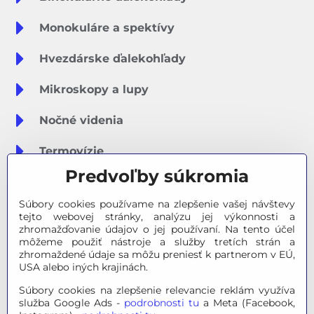
Monokuláre a spektívy
Hvezdárske ďalekohľady
Mikroskopy a lupy
Nočné videnia
Termovízie
Predvoľby súkromia
Meteostanice
Súbory cookies používame na zlepšenie vašej návštevy
Značky
tejto webovej stránky, analýzu jej výkonnosti a
zhromažďovanie údajov o jej používaní. Na tento účel
môžeme použiť nástroje a služby tretích strán a
Výpredaj
zhromaždené údaje sa môžu preniesť k partnerom v EÚ,
USA alebo iných krajinách.
Tipy na darčeky
Súbory cookies na zlepšenie relevancie reklám využíva
služba Google Ads -
podrobnosti tu
a Meta (Facebook,
Poradňa - Ako si vybrať