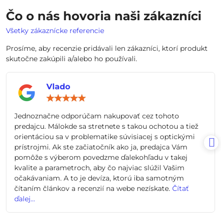
Čo o nás hovoria naši zákazníci
Všetky zákaznícke referencie
Prosíme, aby recenzie pridávali len zákazníci, ktorí produkt
skutočne zakúpili a/alebo ho používali.
Vlado
Hodnotenie:
5
/
Jednoznačne odporúčam nakupovať cez tohoto
5
predajcu. Málokde sa stretnete s takou ochotou a tiež
orientáciou sa v problematike súvisiacej s optickými
prístrojmi. Ak ste začiatočník ako ja, predajca Vám
pomôže s výberom povedzme ďalekohľadu v takej
kvalite a parametroch, aby čo najviac slúžil Vašim
očakávaniam. A to je devíza, ktorú iba samotným
čítaním článkov a recenzií na webe nezískate.
Čítať
ďalej...