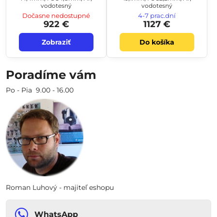
vodotesný
vodotesný
Dočasne nedostupné
4-7 prac.dní
922 €
1127 €
Zobraziť
Do košíka
Poradíme vám
Po - Pia 9.00 - 16.00
Roman Luhový - majiteľ eshopu
WhatsApp