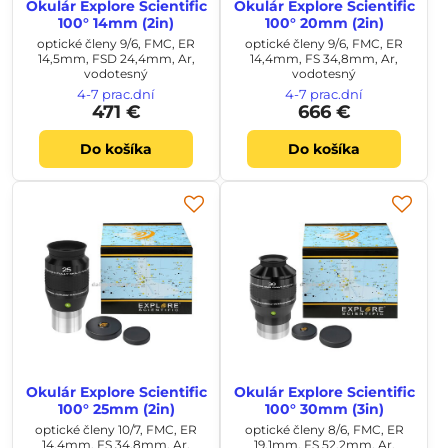
Okulár Explore Scientific
Okulár Explore Scientific
100° 14mm (2in)
100° 20mm (2in)
optické členy 9/6, FMC, ER
optické členy 9/6, FMC, ER
14,5mm, FSD 24,4mm, Ar,
14,4mm, FS 34,8mm, Ar,
vodotesný
vodotesný
4-7 prac.dní
4-7 prac.dní
471 €
666 €
Do košíka
Do košíka
Okulár Explore Scientific
Okulár Explore Scientific
100° 25mm (2in)
100° 30mm (3in)
optické členy 10/7, FMC, ER
optické členy 8/6, FMC, ER
14,4mm, FS 34,8mm, Ar,
19,1mm, FS 52,2mm, Ar,