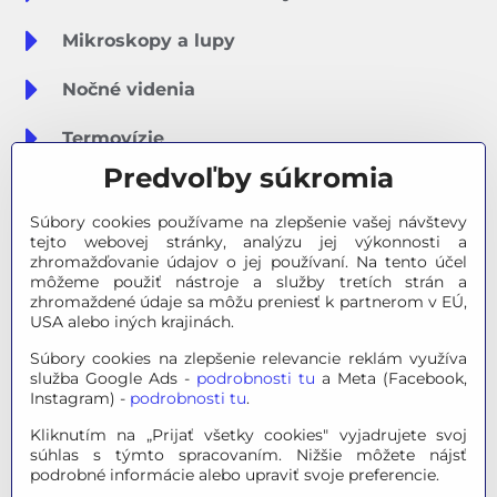
Mikroskopy a lupy
Nočné videnia
Termovízie
Predvoľby súkromia
Meteostanice
Súbory cookies používame na zlepšenie vašej návštevy
Značky
tejto webovej stránky, analýzu jej výkonnosti a
zhromažďovanie údajov o jej používaní. Na tento účel
môžeme použiť nástroje a služby tretích strán a
Výpredaj
zhromaždené údaje sa môžu preniesť k partnerom v EÚ,
USA alebo iných krajinách.
Tipy na darčeky
Súbory cookies na zlepšenie relevancie reklám využíva
služba Google Ads -
podrobnosti tu
a Meta (Facebook,
Poradňa - Ako si vybrať
Instagram) -
podrobnosti tu
.
Kliknutím na „Prijať všetky cookies" vyjadrujete svoj
súhlas s týmto spracovaním. Nižšie môžete nájsť
© 2026 OPTINO s.r.o., všetky práva vyhradené. Všetky logá a
podrobné informácie alebo upraviť svoje preferencie.
ochranné známky na tejto stránke sú majetkom príslušného