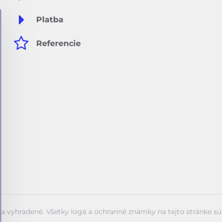
Platba
Referencie
va vyhradené. Všetky logá a ochranné známky na tejto stránke s