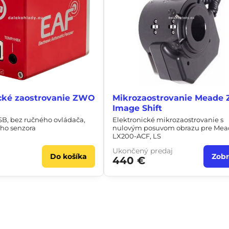
ické zaostrovanie ZWO
Mikrozaostrovanie Meade 
Image Shift
B, bez ručného ovládača,
Elektronické mikrozaostrovanie s
ého senzora
nulovým posuvom obrazu pre Mea
LX200-ACF, LS
Ukončený predaj
Do košíka
Zobr
440 €