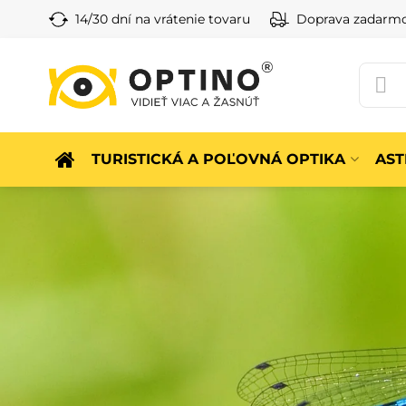
14/30 dní na vrátenie tovaru
Doprava zadarm
TURISTICKÁ A POĽOVNÁ OPTIKA
AS