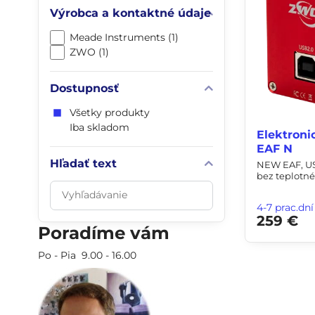
Výrobca a kontaktné údaje
Meade Instruments (1)
ZWO (1)
Dostupnosť
Všetky produkty
Iba skladom
Elektron
EAF N
Hľadať text
NEW EAF, US
bez teplotn
Prehľadať
výsledky
4-7 prac.dní
259 €
filtra
Poradíme vám
fulltextom
Po - Pia 9.00 - 16.00