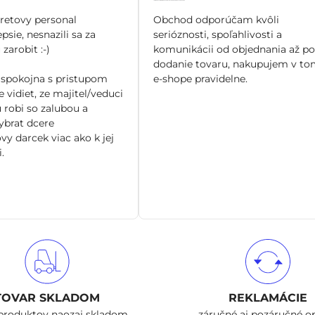
5
5
/
/
tretovy personal
Obchod odporúčam kvôli
5
5
epsie, nesnazili sa za
serióznosti, spoľahlivosti a
zarobit :-)
komunikácii od objednania až po
dodanie tovaru, nakupujem v to
spokojna s pristupom
e-shope pravidelne.
 vidiet, ze majitel/veduci
 robi so zalubou a
brat dcere
vy darcek viac ako k jej
.
TOVAR SKLADOM
REKLAMÁCIE
produktov naozaj skladom
záručné aj pozáručné o