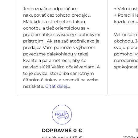
5
/
Jednoznačne odporúčam
+ Velmi us
5
nakupovať cez tohoto predajcu.
+ Poradili l
Málokde sa stretnete s takou
kazdu cenu 
ochotou a tiež orientáciou sa v
problematike súvisiacej s optickými
Velmi som 
prístrojmi. Ak ste začiatočník ako ja,
obchodu. Je
predajca Vám pomôže s výberom
svoju pracu
povedzme ďalekohľadu v takej
pomohol vy
kvalite a parametroch, aby čo
narodenino
najviac slúžil Vašim očakávaniam. A
spokojnosti
to je devíza, ktorú iba samotným
čítaním článkov a recenzií na webe
nezískate.
Čítať ďalej...
DOPRAVNÉ 0 €
pri nákupe od 59 €
1000+ 