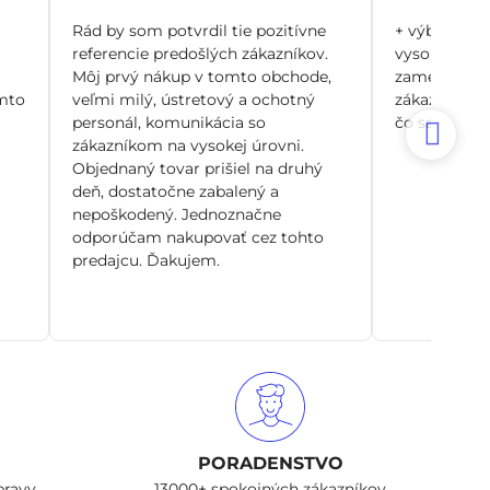
5
/
Rád by som potvrdil tie pozitívne
+ výborný zá
5
referencie predošlých zákazníkov.
vysoko odbo
Môj prvý nákup v tomto obchode,
zamerané pr
mto
veľmi milý, ústretový a ochotný
zákazníka, n
personál, komunikácia so
čo sa dá. Si
zákazníkom na vysokej úrovni.
Objednaný tovar prišiel na druhý
deň, dostatočne zabalený a
nepoškodený. Jednoznačne
odporúčam nakupovať cez tohto
predajcu. Ďakujem.
PORADENSTVO
pravy
13000+ spokojných zákazníkov