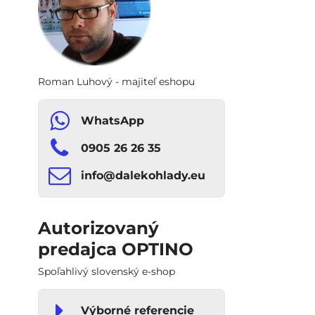
Roman Luhový - majiteľ eshopu
WhatsApp
0905 26 26 35
info​​@dalekohlady​​.eu
Autorizovaný
predajca OPTINO
Spoľahlivý slovenský e-shop
Výborné referencie