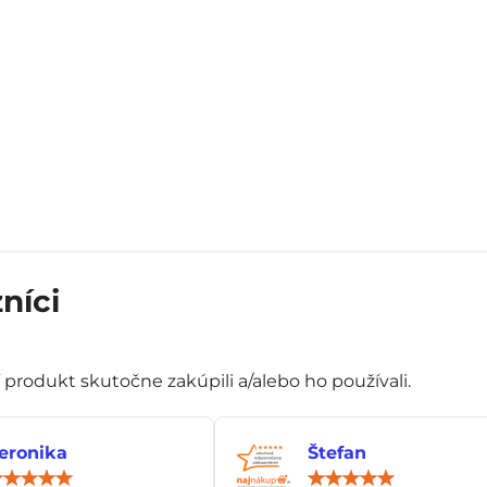
níci
í produkt skutočne zakúpili a/alebo ho používali.
eronika
Štefan
Hodnotenie:
Hod