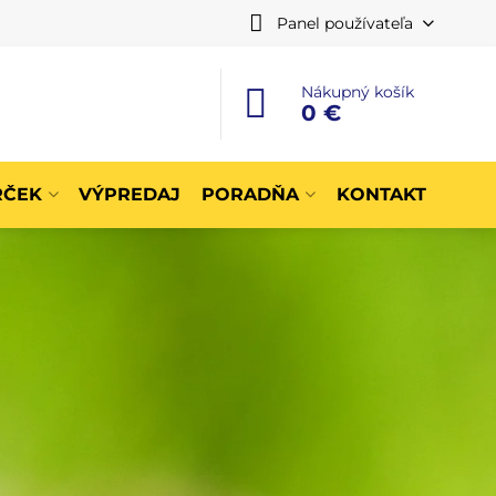
Panel používateľa
Nákupný košík
0 €
RČEK
VÝPREDAJ
PORADŇA
KONTAKT