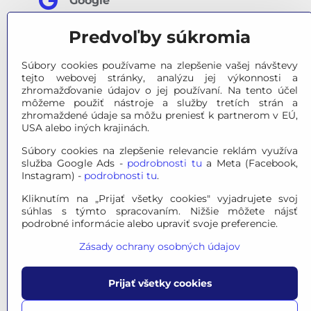
Google
Predvoľby súkromia
Facebook
Súbory cookies používame na zlepšenie vašej návštevy
tejto webovej stránky, analýzu jej výkonnosti a
zhromažďovanie údajov o jej používaní. Na tento účel
môžeme použiť nástroje a služby tretích strán a
zhromaždené údaje sa môžu preniesť k partnerom v EÚ,
USA alebo iných krajinách.
Súbory cookies na zlepšenie relevancie reklám využíva
služba Google Ads -
podrobnosti tu
a Meta (Facebook,
Instagram) -
podrobnosti tu
.
Kliknutím na „Prijať všetky cookies" vyjadrujete svoj
súhlas s týmto spracovaním. Nižšie môžete nájsť
podrobné informácie alebo upraviť svoje preferencie.
Zásady ochrany osobných údajov
Prijať všetky cookies
© 2026 OPTINO s.r.o., všetky prá