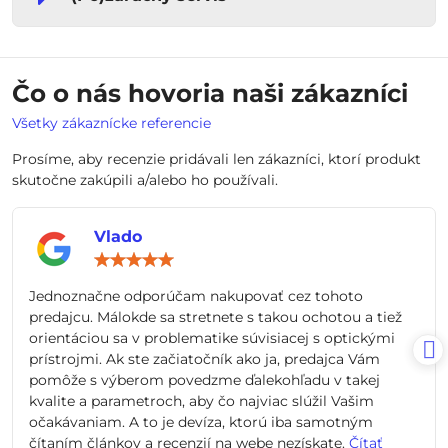
Čo o nás hovoria naši zákazníci
Všetky zákaznícke referencie
Prosíme, aby recenzie pridávali len zákazníci, ktorí produkt
skutočne zakúpili a/alebo ho používali.
Vlado
Hodnotenie:
5
/
Jednoznačne odporúčam nakupovať cez tohoto
5
predajcu. Málokde sa stretnete s takou ochotou a tiež
orientáciou sa v problematike súvisiacej s optickými
prístrojmi. Ak ste začiatočník ako ja, predajca Vám
pomôže s výberom povedzme ďalekohľadu v takej
kvalite a parametroch, aby čo najviac slúžil Vašim
očakávaniam. A to je devíza, ktorú iba samotným
čítaním článkov a recenzií na webe nezískate.
Čítať