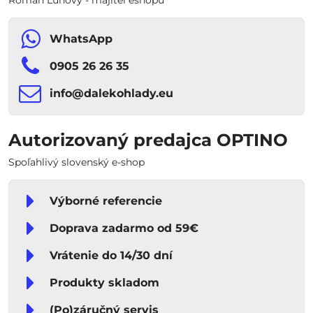
Roman Luhový - majiteľ eshopu
WhatsApp
0905 26 26 35
info​​@dalekohlady​​.eu
Autorizovaný predajca OPTINO
Spoľahlivý slovenský e-shop
Výborné referencie
Doprava zadarmo od 59€
Vrátenie do 14/30 dní
Produkty skladom
(Po)záručný servis