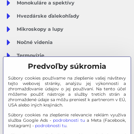
Monokuláre a spektívy
Hvezdárske ďalekohľady
Mikroskopy a lupy
Nočné videnia
Termovízie
Predvoľby súkromia
Meteostanice
Súbory cookies používame na zlepšenie vašej návštevy
Značky
tejto webovej stránky, analýzu jej výkonnosti a
zhromažďovanie údajov o jej používaní. Na tento účel
môžeme použiť nástroje a služby tretích strán a
Výpredaj
zhromaždené údaje sa môžu preniesť k partnerom v EÚ,
USA alebo iných krajinách.
Tipy na darčeky
Súbory cookies na zlepšenie relevancie reklám využíva
služba Google Ads -
podrobnosti tu
a Meta (Facebook,
Poradňa - Ako si vybrať
Instagram) -
podrobnosti tu
.