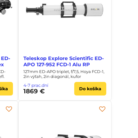
 ED-
Teleskop Explore Scientific ED-
ex
APO 127-952 FCD-1 Alu RP
CD-
127mm ED-APO triplet, f/7,5, Hoya FCD-1,
fl.
2in výťah, 2in diagonál, kufor
4-7 prac.dní
šíka
Do košíka
1869 €