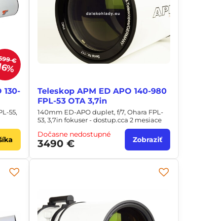
599 €
16%
 130-
Teleskop APM ED APO 140-980
FPL-53 OTA 3,7in
PL-55,
140mm ED-APO duplet, f/7, Ohara FPL-
53, 3,7in fokuser - dostup.cca 2 mesiace
Dočasne nedostupné
šíka
Zobraziť
3490 €