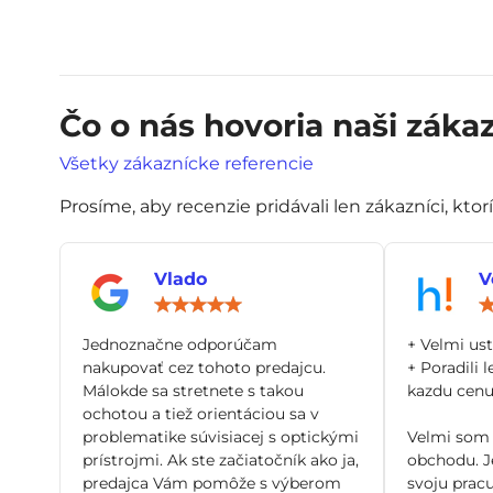
Čo o nás hovoria naši zákaz
Všetky zákaznícke referencie
Prosíme, aby recenzie pridávali len zákazníci, ktor
Vlado
V
Hodnotenie:
5
/
Jednoznačne odporúčam
+ Velmi us
5
nakupovať cez tohoto predajcu.
+ Poradili l
Málokde sa stretnete s takou
kazdu cenu 
ochotou a tiež orientáciou sa v
problematike súvisiacej s optickými
Velmi som 
prístrojmi. Ak ste začiatočník ako ja,
obchodu. Je
predajca Vám pomôže s výberom
svoju pracu