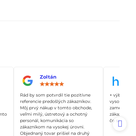
Zoltán
An
notenie:
Hodnotenie:
5
/
Rád by som potvrdil tie pozitívne
+ výborný zá
5
referencie predošlých zákazníkov.
vysoko odbo
Môj prvý nákup v tomto obchode,
zamerané pr
mto
veľmi milý, ústretový a ochotný
zákazníka, n
personál, komunikácia so
čo sa dá. Si
zákazníkom na vysokej úrovni.
Objednaný tovar prišiel na druhý