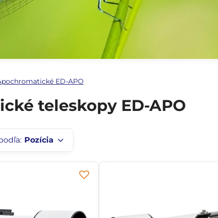
Apochromatické ED-APO
ické teleskopy ED-APO
podľa:
Pozícia