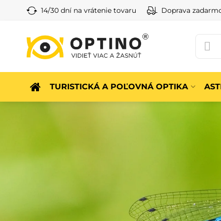
14/30 dní na vrátenie tovaru
Doprava zadarm
TURISTICKÁ A POĽOVNÁ OPTIKA
AS