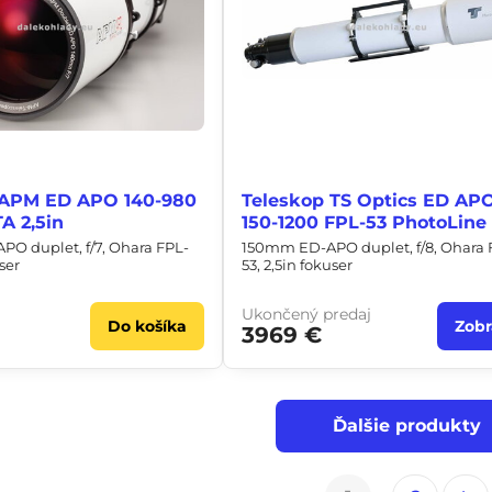
 APM ED APO 140-980
Teleskop TS Optics ED AP
A 2,5in
150-1200 FPL-53 PhotoLine
O duplet, f/7, Ohara FPL-
150mm ED-APO duplet, f/8, Ohara 
ser
53, 2,5in fokuser
Ukončený predaj
Do košíka
Zobr
3969 €
Ďalšie produkty