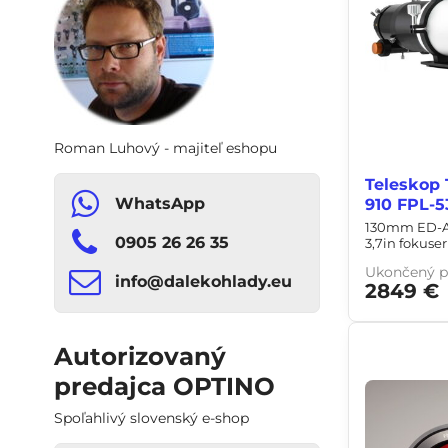
Roman Luhový - majiteľ eshopu
Teleskop 
WhatsApp
910 FPL-5
130mm ED-APO
0905 26 26 35
3,7in fokuser
Ukončený p
info​​@dalekohlady​​.eu
2849 €
Autorizovaný
predajca OPTINO
Spoľahlivý slovenský e-shop