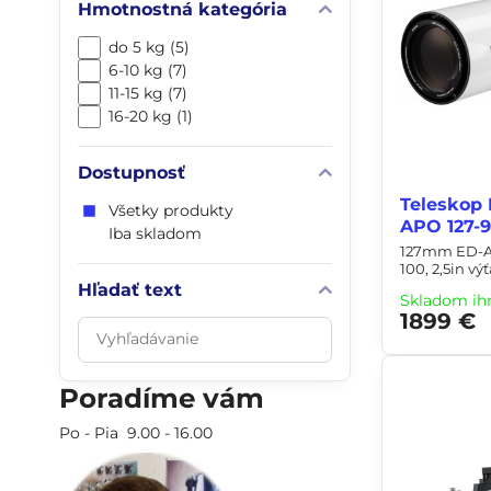
Hmotnostná kategória
do 5 kg (5)
6-10 kg (7)
11-15 kg (7)
16-20 kg (1)
Dostupnosť
Teleskop 
Všetky produkty
APO 127-9
Iba skladom
127mm ED-APO
100, 2,5in vý
Hľadať text
Skladom ih
1899 €
Prehľadať
výsledky
filtra
Poradíme vám
fulltextom
Po - Pia 9.00 - 16.00