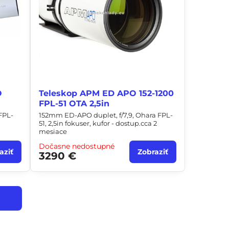
O
Teleskop APM ED APO 152-1200
FPL-51 OTA 2,5in
FPL-
152mm ED-APO duplet, f/7,9, Ohara FPL-
51, 2,5in fokuser, kufor - dostup.cca 2
mesiace
Dočasne nedostupné
aziť
Zobraziť
3290 €