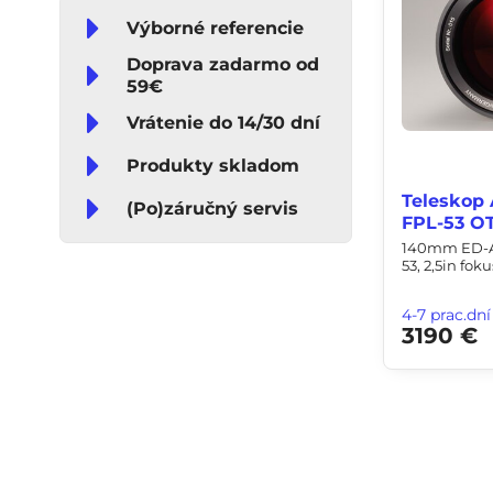
Výborné referencie
Doprava zadarmo od
59€
Vrátenie do 14/30 dní
Produkty skladom
Teleskop
(Po)záručný servis
FPL-53 OT
140mm ED-AP
53, 2,5in foku
4-7 prac.dní
3190 €