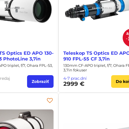
3
TS Optics ED APO 130-
Teleskop TS Optics ED APO
3 PhotoLine 3,7in
910 FPL-55 CF 3,7in
 triplet, f/7, Ohara FPL-53,
130mm CF-APO triplet, f/7, Ohara F
3,7in fokuser
redaj
4-7 prac.dní
Zobraziť
Do ko
2999 €