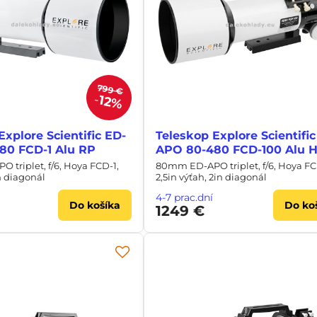
799 €
12%
Explore Scientific ED-
Teleskop Explore Scientific
80 FCD-1 Alu RP
APO 80-480 FCD-100 Alu 
triplet, f/6, Hoya FCD-1,
80mm ED-APO triplet, f/6, Hoya FC
n diagonál
2,5in výťah, 2in diagonál
4-7 prac.dní
Do košíka
Do ko
1249 €