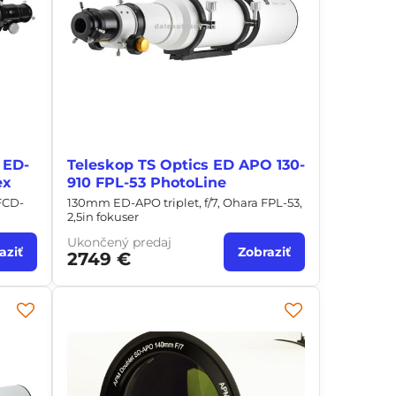
 ED-
Teleskop TS Optics ED APO 130-
ex
910 FPL-53 PhotoLine
 FCD-
130mm ED-APO triplet, f/7, Ohara FPL-53,
2,5in fokuser
Ukončený predaj
aziť
Zobraziť
2749 €