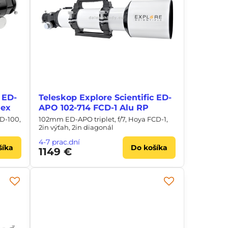
 ED-
Teleskop Explore Scientific ED-
Hex
APO 102-714 FCD-1 Alu RP
D-100,
102mm ED-APO triplet, f/7, Hoya FCD-1,
2in výťah, 2in diagonál
4-7 prac.dní
šíka
Do košíka
1149 €