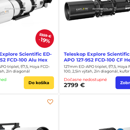
2359 €
19%
Explore Scientific ED-
Teleskop Explore Scientific
52 FCD-100 Alu Hex
APO 127-952 FCD-100 CF H
 triplet, f/7,5, Hoya FCD-
127mm ED-APO triplet, f/7,5, Hoya
ťah, 2in diagonál
100, 2,5in výťah, 2in diagonál, kufor
neď
Dočasne nedostupné
Do košíka
Zobr
2799 €