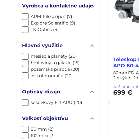
Výrobca a kontaktné údaje
APM Telescopes (7)
Explore Scientific (9)
TS-Optics (4)
Hlavné využitie
mesiac a planéty (20)
Teleskop 
hmloviny a galaxie (15)
APO 80-4
pozemská príroda (20)
80mm ED-APO 
astrofotografia (20)
2in výťah, 2i
4-7 prac.dní
Optický dizajn
699 €
šošovkový ED-APO (20)
Velkosť objektívu
80 mm (2)
102 mm (3)