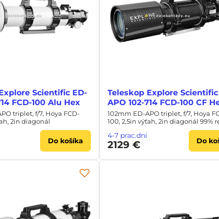
Explore Scientific ED-
Teleskop Explore Scientific
14 FCD-100 Alu Hex
APO 102-714 FCD-100 CF H
 triplet, f/7, Hoya FCD-
102mm ED-APO triplet, f/7, Hoya F
ťah, 2in diagonál
100, 2,5in výťah, 2in diagonál 99% re
4-7 prac.dní
Do košíka
Do ko
2129 €