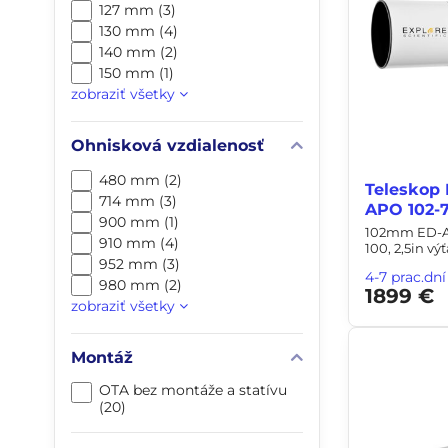
127 mm (3)
130 mm (4)
140 mm (2)
150 mm (1)
zobraziť všetky
Ohnisková vzdialenosť
480 mm (2)
Teleskop 
714 mm (3)
APO 102-7
900 mm (1)
102mm ED-APO
910 mm (4)
100, 2,5in vý
952 mm (3)
4-7 prac.dní
980 mm (2)
1899 €
zobraziť všetky
Montáž
OTA bez montáže a statívu
(20)