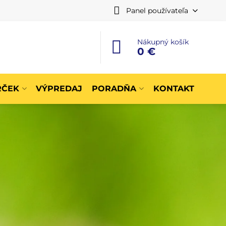
Panel používateľa
Nákupný košík
0 €
RČEK
VÝPREDAJ
PORADŇA
KONTAKT