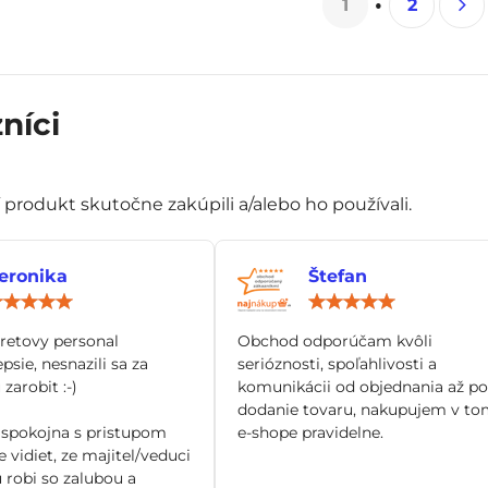
1
2
níci
í produkt skutočne zakúpili a/alebo ho používali.
eronika
Štefan
Hodnotenie:
Hod
5
5
/
/
tretovy personal
Obchod odporúčam kvôli
5
5
epsie, nesnazili sa za
serióznosti, spoľahlivosti a
zarobit :-)
komunikácii od objednania až po
dodanie tovaru, nakupujem v to
spokojna s pristupom
e-shope pravidelne.
 vidiet, ze majitel/veduci
 robi so zalubou a