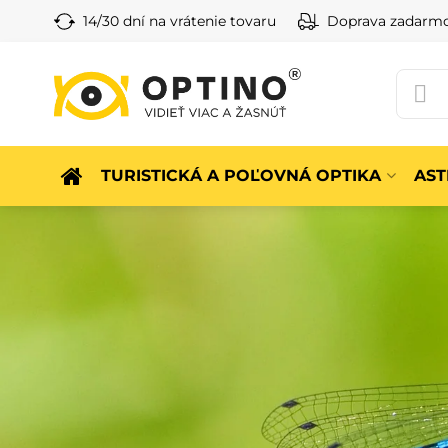
14/30 dní na vrátenie tovaru
Doprava zadarm
TURISTICKÁ A POĽOVNÁ OPTIKA
AS