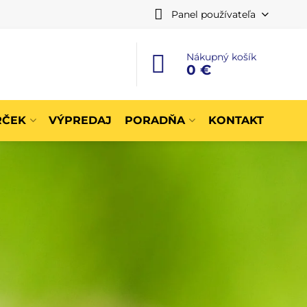
Panel používateľa
Nákupný košík
0 €
RČEK
VÝPREDAJ
PORADŇA
KONTAKT