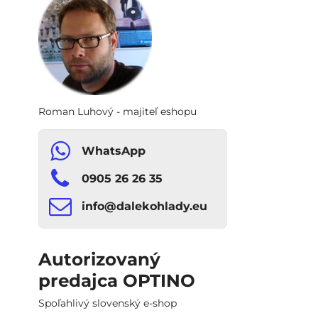
Roman Luhový - majiteľ eshopu
WhatsApp
0905 26 26 35
info​​@dalekohlady​​.eu
Autorizovaný
predajca OPTINO
Spoľahlivý slovenský e-shop