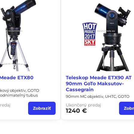
 Meade ETX80
Teleskop Meade ETX90 AT
90mm GoTo Maksutov-
Cassegrain
ový objektív, GOTO
 odnímateľný tubus
90mm MC objektív, UHTC, GOTO
redaj
Ukončený predaj
Zobraziť
Zobr
1240 €