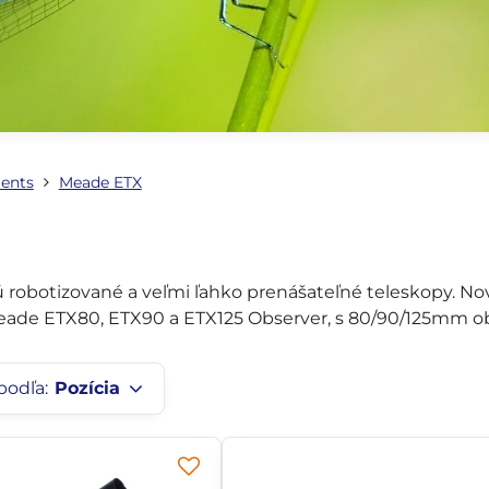
ents
Meade ETX
 robotizované a veľmi ľahko prenášateľné teleskopy. 
 Meade ETX80, ETX90 a ETX125 Observer, s 80/90/125mm 
podľa:
Pozícia