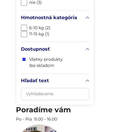
nie (3)
Hmotnostná kategória
6-10 kg (2)
11-15 kg (1)
Dostupnosť
Všetky produkty
Iba skladom
Hľadať text
Prehľadať
výsledky
filtra
Poradíme vám
fulltextom
Po - Pia 9.00 - 16.00