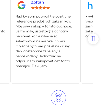
Zoltán
An
notenie:
Hodnotenie:
5
/
Rád by som potvrdil tie pozitívne
+ výborný zá
5
referencie predošlých zákazníkov.
vysoko odbo
Môj prvý nákup v tomto obchode,
zamerané pr
mto
veľmi milý, ústretový a ochotný
zákazníka, n
personál, komunikácia so
čo sa dá. Si
zákazníkom na vysokej úrovni.
Objednaný tovar prišiel na druhý
deň, dostatočne zabalený a
nepoškodený. Jednoznačne
odporúčam nakupovať cez tohto
predajcu. Ďakujem.