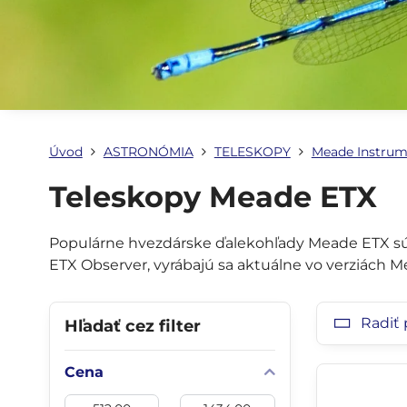
Úvod
ASTRONÓMIA
TELESKOPY
Meade Instrum
Teleskopy Meade ETX
Populárne hvezdárske ďalekohľady Meade ETX sú
ETX Observer, vyrábajú sa aktuálne vo verziách
Radiť 
Hľadať cez filter
Cena
Od:
Do: