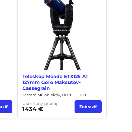
Teleskop Meade ETX125 AT
127mm GoTo Maksutov-
Cassegrain
127mm MC objektív, UHTC, GOTO
Ukončený predaj
aziť
Zobraziť
1434 €