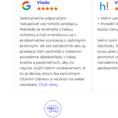
Vlado
V
Hodnotenie:
5
/
Jednoznačne odporúčam
+ Velmi us
5
nakupovať cez tohoto predajcu.
+ Poradili l
Málokde sa stretnete s takou
kazdu cenu 
ochotou a tiež orientáciou sa v
problematike súvisiacej s optickými
Velmi som 
prístrojmi. Ak ste začiatočník ako ja,
obchodu. Je
predajca Vám pomôže s výberom
svoju pracu
povedzme ďalekohľadu v takej
pomohol vy
kvalite a parametroch, aby čo
narodenino
najviac slúžil Vašim očakávaniam. A
spokojnosti
to je devíza, ktorú iba samotným
čítaním článkov a recenzií na webe
nezískate.
Čítať ďalej...