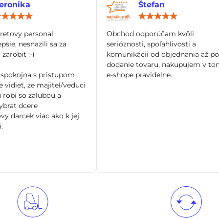
eronika
Štefan
Hodnotenie:
Hod
5
5
/
/
tretovy personal
Obchod odporúčam kvôli
5
5
epsie, nesnazili sa za
serióznosti, spoľahlivosti a
zarobit :-)
komunikácii od objednania až po
dodanie tovaru, nakupujem v to
spokojna s pristupom
e-shope pravidelne.
 vidiet, ze majitel/veduci
 robi so zalubou a
brat dcere
vy darcek viac ako k jej
.