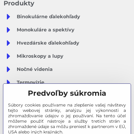
Produkty
Binokulárne ďalekohľady
Monokuláre a spektívy
Hvezdárske ďalekohľady
Mikroskopy a lupy
Nočné videnia
Termovízie
Predvoľby súkromia
Meteostanice
Súbory cookies používame na zlepšenie vašej návštevy
Značky
tejto webovej stránky, analýzu jej výkonnosti a
zhromažďovanie údajov o jej používaní. Na tento účel
môžeme použiť nástroje a služby tretích strán a
Výpredaj
zhromaždené údaje sa môžu preniesť k partnerom v EÚ,
USA alebo iných krajinách.