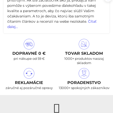
prístrojmi. Ak ste začiatočník ako ja, predajca Vám
pomôže s výberom povedzme ďalekohľadu v takej
kvalite a parametroch, aby čo najviac slúžil Vašim
očakávaniam. A to je devíza, ktorú iba samotným
čítaním článkov a recenzií na webe nezískate.
Čítať
ďalej...
DOPRAVNÉ 0 €
TOVAR SKLADOM
pri nákupe od 59 €
1000+ produktov naozaj
skladom
REKLAMÁCIE
PORADENSTVO
záručné aj pozáručné opravy
13000+ spokojných zákazníkov