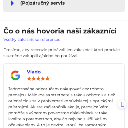
(Po)záručný servis
Čo o nás hovoria naši zákazníci
Všetky zákaznícke referencie
Prosíme, aby recenzie pridávali len zákazníci, ktorí produkt
skutočne zakúpili a/alebo ho používali.
Vlado
Hodnotenie:
5
/
Jednoznačne odporúčam nakupovať cez tohoto
5
predajcu. Málokde sa stretnete s takou ochotou a tiež
orientáciou sa v problematike súvisiacej s optickými
prístrojmi. Ak ste začiatočník ako ja, predajca Vám
pomôže s výberom povedzme ďalekohľadu v takej
kvalite a parametroch, aby čo najviac slúžil Vašim
očakávaniam. A to je devíza, ktorú iba samotným