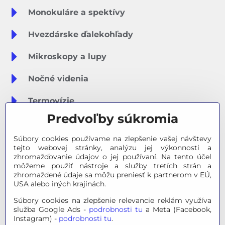
Monokuláre a spektívy
Hvezdárske ďalekohľady
Mikroskopy a lupy
Nočné videnia
Termovízie
Predvoľby súkromia
Meteostanice
Súbory cookies používame na zlepšenie vašej návštevy
Značky
tejto webovej stránky, analýzu jej výkonnosti a
zhromažďovanie údajov o jej používaní. Na tento účel
môžeme použiť nástroje a služby tretích strán a
Výpredaj
zhromaždené údaje sa môžu preniesť k partnerom v EÚ,
USA alebo iných krajinách.
Tipy na darčeky
Súbory cookies na zlepšenie relevancie reklám využíva
služba Google Ads -
podrobnosti tu
a Meta (Facebook,
Poradňa - Ako si vybrať
Instagram) -
podrobnosti tu
.