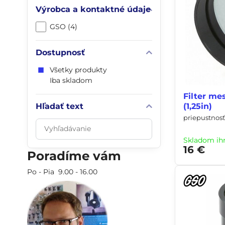
Výrobca a kontaktné údaje
GSO (4)
Dostupnosť
Všetky produkty
Iba skladom
Filter me
Hľadať text
(1,25in)
priepustnosť
Prehľadať
výsledky
Skladom ih
filtra
16 €
Poradíme vám
fulltextom
Po - Pia 9.00 - 16.00