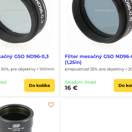
sačný GSO ND96-0,3
Filter mesačný GSO ND96-
(1,25in)
 50%, pre objektívy < 100mm
priepustnosť 25%, pre objektívy <
neď
Skladom ihneď
Do košíka
Do ko
16 €