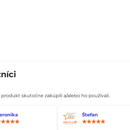
níci
í produkt skutočne zakúpili a/alebo ho používali.
eronika
Štefan
Hodnotenie:
Hod
5
5