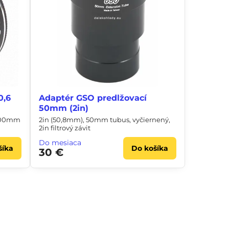
0,6
Adaptér GSO predlžovací
50mm (2in)
 200mm
2in (50,8mm), 50mm tubus, vyčiernený,
2in filtrový závit
Do mesiaca
šíka
Do košíka
30 €