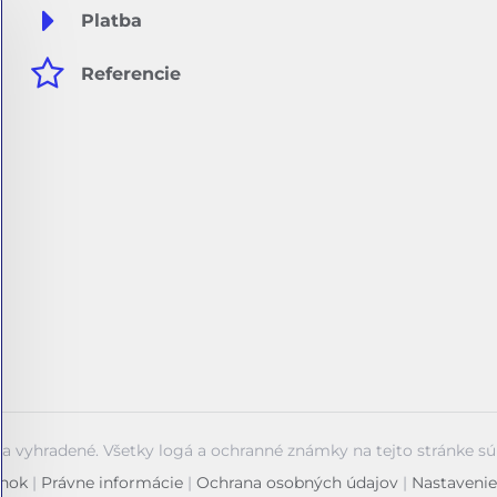
Platba
Referencie
va vyhradené. Všetky logá a ochranné známky na tejto stránke s
ánok
|
Právne informácie
|
Ochrana osobných údajov
|
Nastavenie