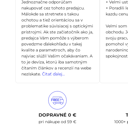
/
Jednoznačne odporúčam
+ Velmi us
5
nakupovať cez tohoto predajcu.
+ Poradili l
Málokde sa stretnete s takou
kazdu cenu 
ochotou a tiež orientáciou sa v
problematike súvisiacej s optickými
Velmi som 
prístrojmi. Ak ste začiatočník ako ja,
obchodu. Je
predajca Vám pomôže s výberom
svoju pracu
povedzme ďalekohľadu v takej
pomohol vy
kvalite a parametroch, aby čo
narodenino
najviac slúžil Vašim očakávaniam. A
spokojnosti
to je devíza, ktorú iba samotným
čítaním článkov a recenzií na webe
nezískate.
Čítať ďalej...
DOPRAVNÉ 0 €
pri nákupe od 59 €
1000+ 