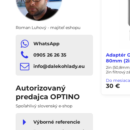
Roman Luhový - majiteľ eshopu
WhatsApp
0905 26 26 35
Adaptér G
80mm (2i
info​​@dalekohlady​​.eu
2in (50,8mm
2in filtrový z
Do mesiaca
30 €
Autorizovaný
predajca OPTINO
Spoľahlivý slovenský e-shop
Výborné referencie