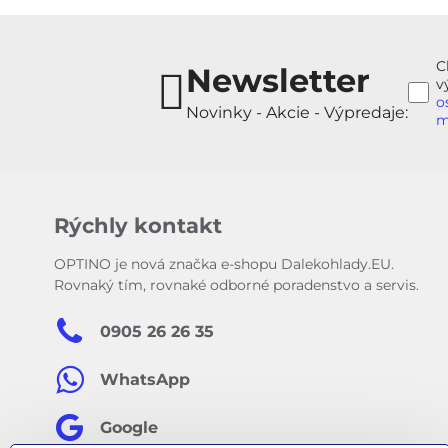
C
Newsletter
v
o
Novinky - Akcie - Výpredaje:
m
Rýchly kontakt
OPTINO je nová značka e-shopu Dalekohlady.EU.
Rovnaký tím, rovnaké odborné poradenstvo a servis.
0905 26 26 35
WhatsApp
Google