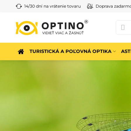
14/30 dní na vrátenie tovaru
Doprava zadarm
TURISTICKÁ A POĽOVNÁ OPTIKA
AS