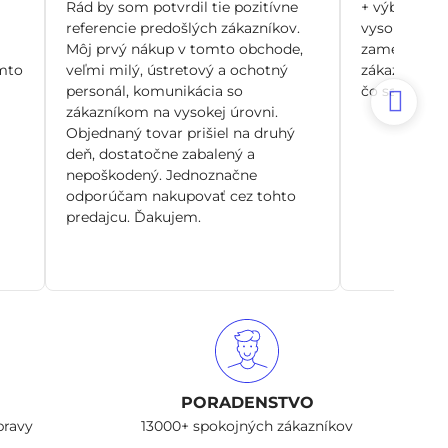
/
Rád by som potvrdil tie pozitívne
+ výborný zá
5
referencie predošlých zákazníkov.
vysoko odbo
Môj prvý nákup v tomto obchode,
zamerané pr
mto
veľmi milý, ústretový a ochotný
zákazníka, n
personál, komunikácia so
čo sa dá. Si
zákazníkom na vysokej úrovni.
Objednaný tovar prišiel na druhý
deň, dostatočne zabalený a
nepoškodený. Jednoznačne
odporúčam nakupovať cez tohto
predajcu. Ďakujem.
PORADENSTVO
pravy
13000+ spokojných zákazníkov