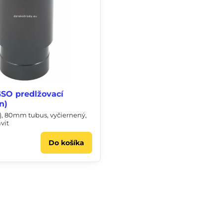
SO predlžovací
n)
), 80mm tubus, vyčiernený,
ávit
Do košíka