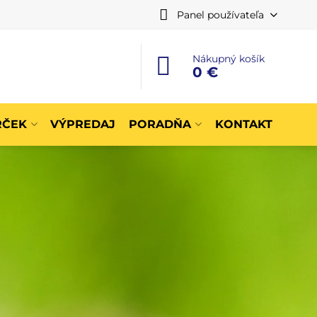
Panel používateľa
Nákupný košík
0 €
RČEK
VÝPREDAJ
PORADŇA
KONTAKT