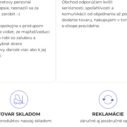
/
/
tretovy personal
Obchod odporúčam kvôli
5
5
epsie, nesnazili sa za
serióznosti, spoľahlivosti a
zarobit :-)
komunikácii od objednania až po
dodanie tovaru, nakupujem v to
spokojna s pristupom
e-shope pravidelne.
 vidiet, ze majitel/veduci
 robi so zalubou a
brat dcere
vy darcek viac ako k jej
.
TOVAR SKLADOM
REKLAMÁCIE
produktov naozaj skladom
záručné aj pozáručné o