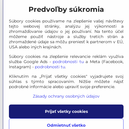
Predvoľby súkromia
Facebook
Súbory cookies používame na zlepšenie vašej návštevy
tejto webovej stránky, analýzu jej výkonnosti a
zhromažďovanie údajov o jej používaní. Na tento účel
môžeme použiť nástroje a služby tretích strán a
zhromaždené údaje sa môžu preniesť k partnerom v EÚ,
USA alebo iných krajinách.
Súbory cookies na zlepšenie relevancie reklám využíva
služba Google Ads -
podrobnosti tu
a Meta (Facebook,
Instagram) -
podrobnosti tu
.
Kliknutím na „Prijať všetky cookies" vyjadrujete svoj
súhlas s týmto spracovaním. Nižšie môžete nájsť
podrobné informácie alebo upraviť svoje preferencie.
Zásady ochrany osobných údajov
Prijať všetky cookies
© 2026 OPTINO s.r.o., všetky prá
Odmietnuť všetko
Mapa str