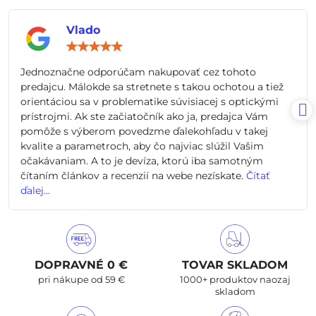
Vlado
Hodnotenie:
5
/
Jednoznačne odporúčam nakupovať cez tohoto
5
predajcu. Málokde sa stretnete s takou ochotou a tiež
orientáciou sa v problematike súvisiacej s optickými
prístrojmi. Ak ste začiatočník ako ja, predajca Vám
pomôže s výberom povedzme ďalekohľadu v takej
kvalite a parametroch, aby čo najviac slúžil Vašim
očakávaniam. A to je devíza, ktorú iba samotným
čítaním článkov a recenzií na webe nezískate.
Čítať
ďalej...
DOPRAVNÉ 0 €
TOVAR SKLADOM
pri nákupe od 59 €
1000+ produktov naozaj
skladom