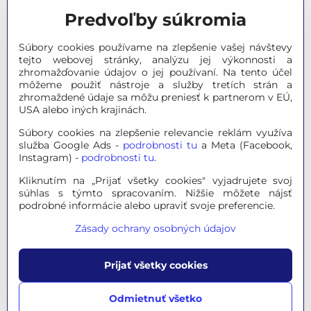
Predvoľby súkromia
Meteostanice
Súbory cookies používame na zlepšenie vašej návštevy
Značky
tejto webovej stránky, analýzu jej výkonnosti a
zhromažďovanie údajov o jej používaní. Na tento účel
môžeme použiť nástroje a služby tretích strán a
Výpredaj
zhromaždené údaje sa môžu preniesť k partnerom v EÚ,
USA alebo iných krajinách.
Tipy na darčeky
Súbory cookies na zlepšenie relevancie reklám využíva
služba Google Ads -
podrobnosti tu
a Meta (Facebook,
Poradňa - Ako si vybrať
Instagram) -
podrobnosti tu
.
Kliknutím na „Prijať všetky cookies" vyjadrujete svoj
súhlas s týmto spracovaním. Nižšie môžete nájsť
© 2026 OPTINO s.r.o., všetky práva vyhradené. Všetky logá a
podrobné informácie alebo upraviť svoje preferencie.
ochranné známky na tejto stránke sú majetkom príslušného
Zásady ochrany osobných údajov
vlastníka.
Mapa stránok
|
Právne informácie
|
Ochrana osobných
Prijať všetky cookies
údajov
|
Nastavenie súkromia
Táto stránka je chránená programom reCAPTCHA a
Odmietnuť všetko
spoločnosťou Google, platia
Pravidlá ochrany osobných