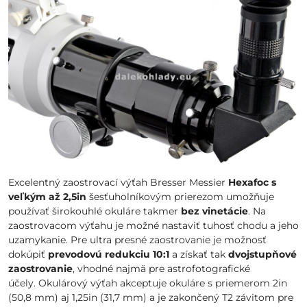
Excelentný zaostrovací výťah Bresser Messier
Hexafoc s
veľkým až 2,5in
šesťuholníkovým prierezom umožňuje
používať širokouhlé okuláre takmer
bez vinetácie
. Na
zaostrovacom výťahu je možné nastaviť tuhosť chodu a jeho
uzamykanie. Pre ultra presné zaostrovanie je možnosť
dokúpiť
prevodovú redukciu 10:1
a získať tak
dvojstupňové
zaostrovanie
, vhodné najmä pre astrofotografické
účely. Okulárový výťah akceptuje okuláre s priemerom 2in
(50,8 mm) aj 1,25in (31,7 mm) a je zakončený T2 závitom pre