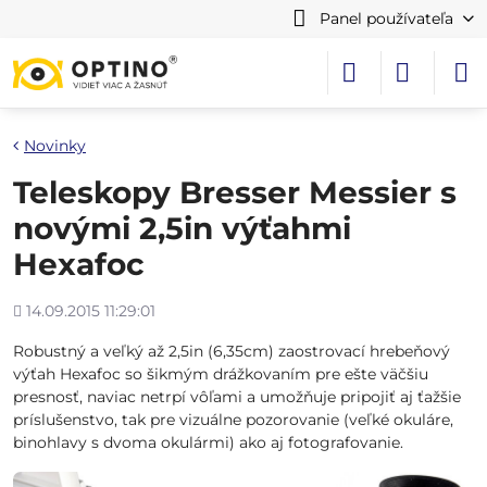
Panel používateľa
Novinky
Teleskopy Bresser Messier s
novými 2,5in výťahmi
Hexafoc
Pridané
14.09.2015 11:29:01
Robustný a veľký až 2,5in (6,35cm) zaostrovací hrebeňový
výťah Hexafoc so šikmým drážkovaním pre ešte väčšiu
presnosť, naviac netrpí vôľami a umožňuje pripojiť aj ťažšie
príslušenstvo, tak pre vizuálne pozorovanie (veľké okuláre,
binohlavy s dvoma okulármi) ako aj fotografovanie.