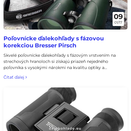
09
01/17
Poľovnícke ďalekohľady s fázovou
korekciou Bresser Pirsch
Skvelé poľovnícke ďalekohľady s fázovým vrstvením na
strechových hranoloch si získajú priazeň nejedného
poľovníka s vysokými nárokmi na kvalitu optiky a
mechanického vyhotovenia. Binokuláre sa vyrábajú s
Čítať ďalej
parametrami 8x56mm, 8x42mm a 10x42mm.