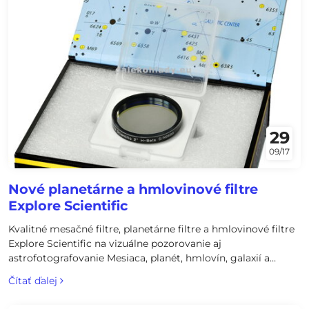
29
09/17
Nové planetárne a hmlovinové filtre
Explore Scientific
Kvalitné mesačné filtre, planetárne filtre a hmlovinové filtre
Explore Scientific na vizuálne pozorovanie aj
astrofotografovanie Mesiaca, planét, hmlovín, galaxií a
hviezdokôp. Nemali by chýbať vo výbave žiadneho astro
Čítať ďalej
amatéra.