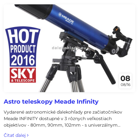
08
08/16
Astro teleskopy Meade Infinity
Vydarené astronomické ďalekohľady pre začiatočníkov
Meade INFINITY dostupné v 3 rôznych veľkostiach
objektívov - 80mm, 90mm, 102mm - s univerzálnym
využitím na pozorovanie planét, Mesiaca, deep-sky objektov
Čítať ďalej
a pozemských cieľov.