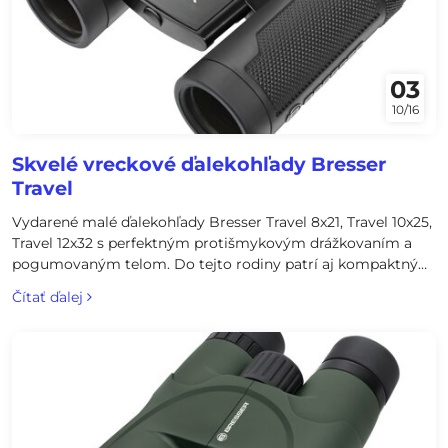
03
10/16
Skvelé vreckové ďalekohľady Bresser
Travel
Vydarené malé ďalekohľady Bresser Travel 8x21, Travel 10x25,
Travel 12x32 s perfektným protišmykovým drážkovaním a
pogumovaným telom. Do tejto rodiny patrí aj kompaktný
vreckový binokulár Bresser Travel 10x32 GA s moderným
Čítať ďalej
štíhlym dizajnom. Ďalekohľady sa stanú veľmi obľúbenými
spoločníkmi všetkých turistov, cyklistov či cestovateľov.