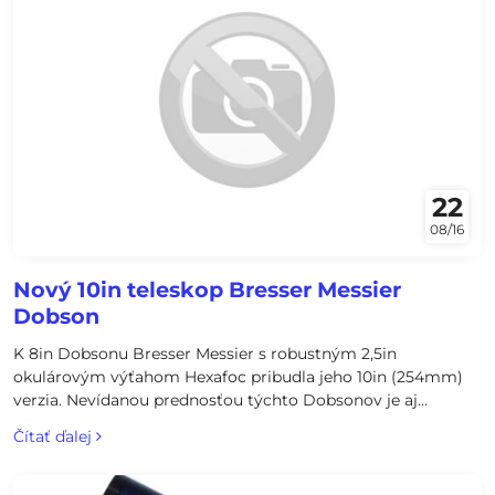
22
08/16
Nový 10in teleskop Bresser Messier
Dobson
K 8in Dobsonu Bresser Messier s robustným 2,5in
okulárovým výťahom Hexafoc pribudla jeho 10in (254mm)
verzia. Nevídanou prednosťou týchto Dobsonov je aj
možnosť optický tubus odpojiť od základne a pomocou
Čítať ďalej
voliteľnej dovetail lišty pripojiť na rovníkovú montáž a
astrofotografovať.