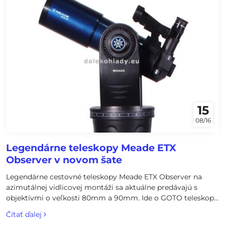
15
08/16
Legendárne teleskopy Meade ETX
Observer v novom šate
Legendárne cestovné teleskopy Meade ETX Observer na
azimutálnej vidlicovej montáži sa aktuálne predávajú s
objektívmi o veľkosti 80mm a 90mm. Ide o GOTO teleskopy
so zabudovanými motorčekmi a s funkciou automatického
Čítať ďalej
vyhľadávania a sledovania objektov na nočnej oblohe.