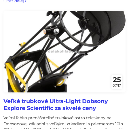
Čítať ďalej
25
07/17
Veľké trubkové Ultra-Light Dobsony
Explore Scientific za skvelé ceny
Veľmi ľahko prenášateľné trubkové astro teleskopy na
Dobsonovej základni s veľkými zrkadlami s priemerom 10in