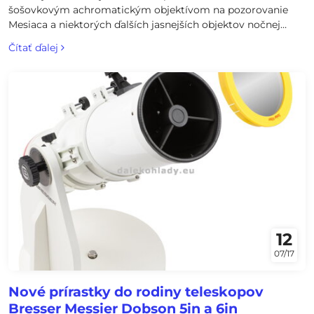
šošovkovým achromatickým objektívom na pozorovanie
Mesiaca a niektorých ďalších jasnejších objektov nočnej
oblohy. V balení aj 2 okuláre, Barlow 2x šošovka, LED
Čítať ďalej
hľadáčik, hliníkový statív, diagonál, azimutálna montáž a
softvérové planetárium.
12
07/17
Nové prírastky do rodiny teleskopov
Bresser Messier Dobson 5in a 6in