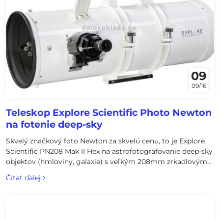
09
09/16
Teleskop Explore Scientific Photo Newton
na fotenie deep-sky
Skvelý značkový foto Newton za skvelú cenu, to je Explore
Scientific PN208 Mak II Hex na astrofotografovanie deep-sky
objektov (hmloviny, galaxie) s veľkým 208mm zrkadlovým
objektívom, nízkou svetelnosťou f/3,9 a robustným 2,5in
Čítať ďalej
okulárovým výťahom Hexafoc DeLuxe.