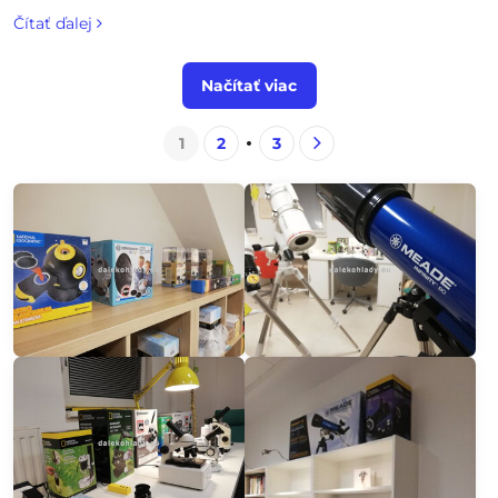
70mm, 80mm, 90mm (refraktory) a 114mm, 127mm, 130mm
Čítať ďalej
(reflektory).
Načítať viac
1
2
3