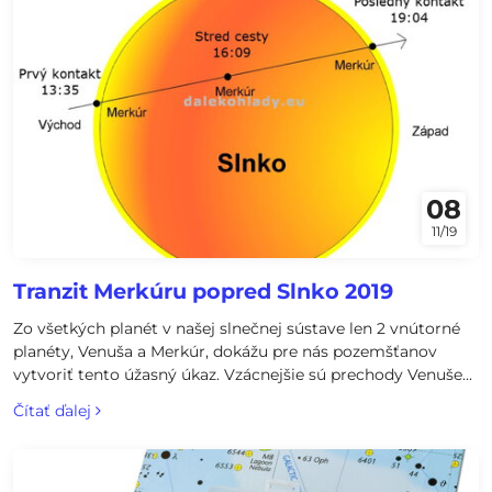
08
11/19
Tranzit Merkúru popred Slnko 2019
Zo všetkých planét v našej slnečnej sústave len 2 vnútorné
planéty, Venuša a Merkúr, dokážu pre nás pozemšťanov
vytvoriť tento úžasný úkaz. Vzácnejšie sú prechody Venuše
(naposledy 2004 a 2012, ďalšie až 2117 a 2125), prechody
Čítať ďalej
Merkúru sú častejšie, cca 13-krát za storočie. Kedy, ako, čo je
na tom?