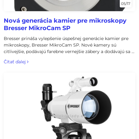
05/17
Nová generácia kamier pre mikroskopy
Bresser MikroCam SP
Bresser prináša vylepšenie úspešnej generácie kamier pre
mikroskopy, Bresser MikroCam SP. Nové kamery sú
citlivejšie, podávajú farebne vernejšie zábery a dodávajú sa s
profesionálnym softvérom pre mikrometrické merania.
Čítať ďalej
Kamery sa vyrábajú v rozlíšeniach snímača 1,3MP, 3MP, 5MP.
A to všetko za priaznivejšie ceny ako doposiaľ.