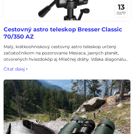
13
02/17
Cestovný astro teleskop Bresser Classic
70/350 AZ
Malý, krátkoohniskový cestovný astro teleskop určený
začiatočníkom na pozorovanie Mesiaca, jasných planét,
otvorených hviezdokôp aj Mliečnej dráhy. Vďaka diagonálu
so vzpriameným obrazom sa dajú veľmi dobre pozorovať aj
Čítať ďalej
pozemské objekty. Teleskop je vybavený aj držiakom na
mobil a umožňuje jednoduché astrofoto Mesiaca za
okulárom s vašim smartfónom.