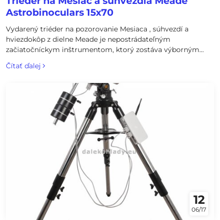
Triéder na Mesiac a súhvezdia Meade
Astrobinoculars 15x70
Vydarený triéder na pozorovanie Mesiaca , súhvezdí a
hviezdokôp z dielne Meade je nepostrádateľným
začiatočníckym inštrumentom, ktorý zostáva výborným
spoločníkom aj po kúpe hvezdárskeho teleskopu.
Čítať ďalej
Astrobinokulár s kvalitnou optikou BaK-4 a antireflexami
FMC je vhodný aj na pozorovanie pozemskej prírody.
12
06/17