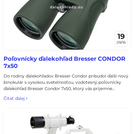
19
09/16
Poľovnícky ďalekohľad Bresser CONDOR
7x50
Do rodiny ďalekohľadov Bresser Condor pribudol ďalší nový
binokulár s vysokou svetelnosťou, vodotesný poľovnícky
ďalekohľad Bresser Condor 7x50, ktorý vás príjemne
prekvapí svojimi rozmermi a nízkou hmotnosťou.
Čítať ďalej