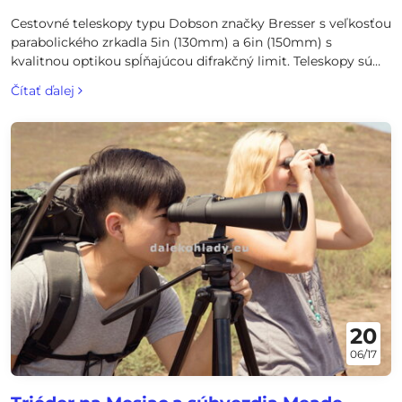
Cestovné teleskopy typu Dobson značky Bresser s veľkosťou
parabolického zrkadla 5in (130mm) a 6in (150mm) s
kvalitnou optikou spĺňajúcou difrakčný limit. Teleskopy sú
ľahko poskladateľné a veľmi jednoducho sa používajú. Po
Čítať ďalej
vybratí z krabice je možné pozorovať v priebehu niekoľkých
minút. Optické tubusy sa dodávajú s obručami a lištou,
takže je možné ich vyňať z Dobsonovej základne a pripojiť
na prakticky akúkoľvek paralaktickú astrofotografickú
montáž.
20
06/17