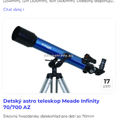
(254mm), 12in (305mm), 16in (406mm). Dobsony disponujú
hlavným zrkadlom z borosilikátového skla s nízkou tepelnou
Čítať ďalej
rozťažnosťou a dajú sa jednoducho prenášať v dvoch
hliníkových boxoch.
17
07/17
Detský astro teleskop Meade Infinity
70/700 AZ
Šikovný hvezdársky ďalekohľad pre deti so 70mm