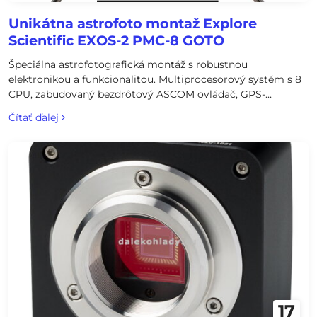
Unikátna astrofoto montaž Explore
Scientific EXOS-2 PMC-8 GOTO
Špeciálna astrofotografická montáž s robustnou
elektronikou a funkcionalitou. Multiprocesorový systém s 8
CPU, zabudovaný bezdrôtový ASCOM ovládač, GPS-
kompatibilná, nosnosť 13kg, užívateľsky programovateľná a
Čítať ďalej
mnohé ďalšie prednosti.
17