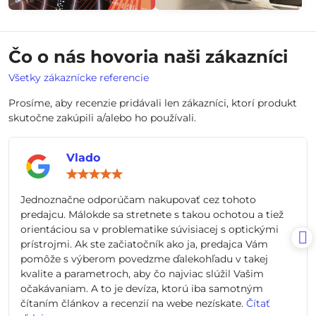
Čo o nás hovoria naši zákazníci
Všetky zákaznícke referencie
Prosíme, aby recenzie pridávali len zákazníci, ktorí produkt
skutočne zakúpili a/alebo ho používali.
Vlado
Hodnotenie:
5
/
Jednoznačne odporúčam nakupovať cez tohoto
5
predajcu. Málokde sa stretnete s takou ochotou a tiež
orientáciou sa v problematike súvisiacej s optickými
prístrojmi. Ak ste začiatočník ako ja, predajca Vám
pomôže s výberom povedzme ďalekohľadu v takej
kvalite a parametroch, aby čo najviac slúžil Vašim
očakávaniam. A to je devíza, ktorú iba samotným
čítaním článkov a recenzií na webe nezískate.
Čítať