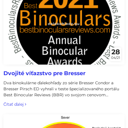
28
04/21
Dvojité víťazstvo pre Bresser
Dva binokulárne ďalekohľady zo série Bresser Condor a
Bresser Pirsch ED vyhrali v teste špecializovaného portálu
Best Binocular Reviews (BBR) vo svojom cenovom
segmente ocenenie „najlepší ďalekohľad". Bresser Pirsch
Čítať ďalej
8x42 ED získal cenu za najlepší ďalekohľad do 400 €, teda vo
vyššom cenovom segmente. Bresser Condor 10x42 UR
vyhral cenu najlepší ďalekohľad v cenovom segmente pod
200 €.