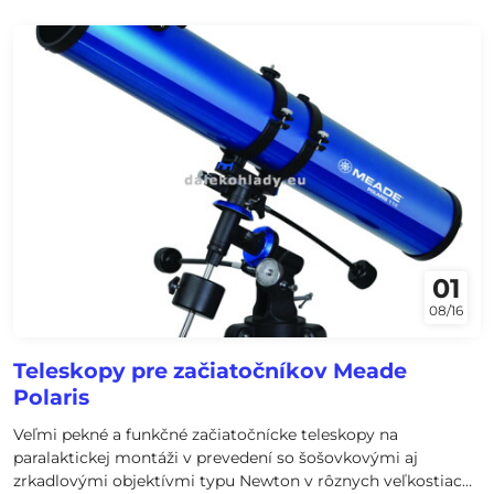
01
08/16
Teleskopy pre začiatočníkov Meade
Polaris
Veľmi pekné a funkčné začiatočnícke teleskopy na
paralaktickej montáži v prevedení so šošovkovými aj
zrkadlovými objektívmi typu Newton v rôznych veľkostiach: