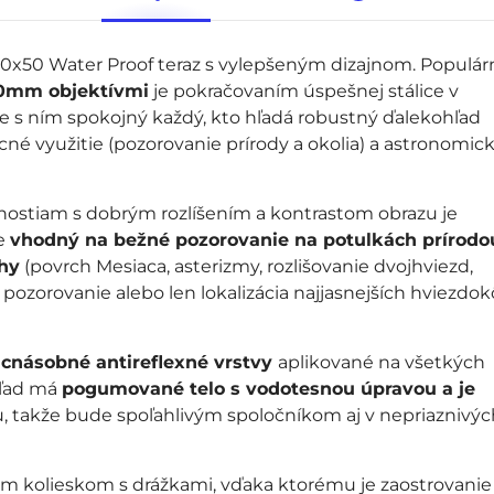
10x50 Water Proof teraz s vylepšeným dizajnom. Populár
50mm objektívmi
je pokračovaním úspešnej stálice v
de s ním spokojný každý, kto hľadá robustný ďalekohľad
cné využitie (pozorovanie prírody a okolia) a astronomic
stiam s dobrým rozlíšením a kontrastom obrazu je
Je
vhodný na bežné pozorovanie na potulkách prírodo
ohy
(povrch Mesiaca, asterizmy, rozlišovanie dvojhviezd,
 pozorovanie alebo len lokalizácia najjasnejších hviezdok
acnásobné antireflexné vrstvy
aplikované na všetkých
hľad má
pogumované telo s vodotesnou úpravou a je
, takže bude spoľahlivým spoločníkom aj v nepriaznivýc
ým kolieskom s drážkami, vďaka ktorému je zaostrovanie