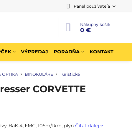
Panel používateľa
Nákupný košík
0 €
RČEK
VÝPREDAJ
PORADŇA
KONTAKT
 OPTIKA
BINOKULÁRE
Turistické
Bresser CORVETTE
ívy, BaK-4, FMC, 105m/1km, plyn
Čítať ďalej