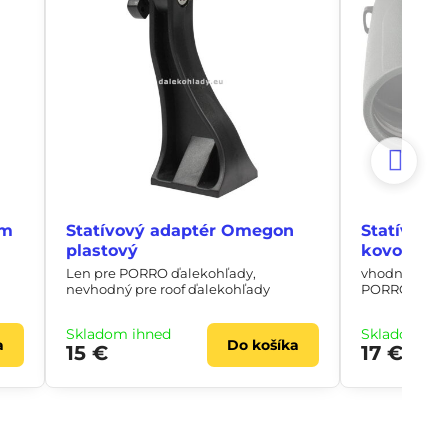
em
Statívový adaptér Omegon
Statívový
plastový
kovový
Len pre PORRO ďalekohľady,
vhodný pre v
nevhodný pre roof ďalekohľady
PORRO/ROOF,
Skladom ihneď
Skladom ih
a
Do košíka
15 €
17 €