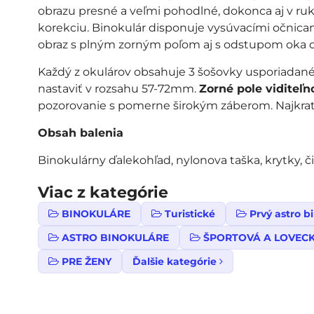
obrazu presné a veľmi pohodlné, dokonca aj v ruk
korekciu. Binokulár disponuje vysúvacími očnica
obraz s plným zorným poľom aj s odstupom oka od 
Každý z okulárov obsahuje 3 šošovky usporiadané
nastaviť v rozsahu 57-72mm.
Zorné pole viditeľn
pozorovanie s pomerne širokým záberom. Najkratší
Obsah balenia
Binokulárny ďalekohľad, nylonova taška, krytky, č
Viac z kategórie
BINOKULÁRE
Turistické
Prvý astro b
ASTRO BINOKULÁRE
ŠPORTOVÁ A LOVECK
PRE ŽENY
Ďalšie kategórie