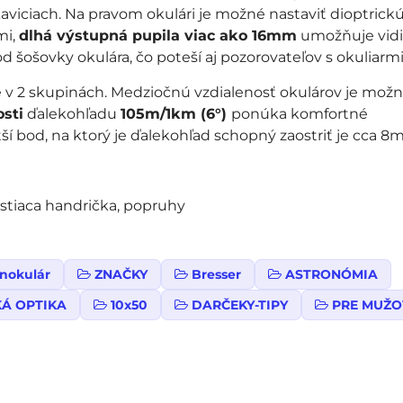
aviciach. Na pravom okulári je možné nastaviť dioptrick
mi,
dlhá výstupná pupila viac ako 16mm
umožňuje vidi
šošovky okulára, čo poteší aj pozorovateľov s okuliarmi
 v 2 skupinách. Medziočnú vzdialenosť okulárov je mož
osti
ďalekohľadu
105m/1km (6°)
ponúka komfortné
 bod, na ktorý je ďalekohľad schopný zaostriť je cca 8
istiaca handrička, popruhy
inokulár
ZNAČKY
Bresser
ASTRONÓMIA
Á OPTIKA
10x50
DARČEKY-TIPY
PRE MUŽO