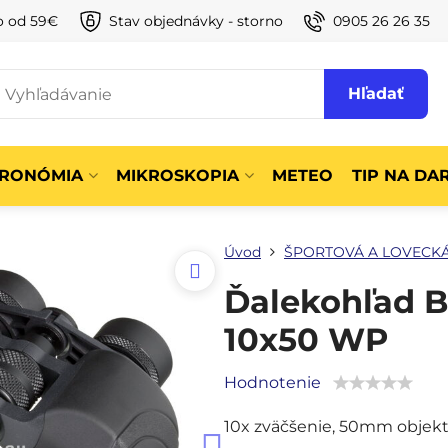
o od 59€
Stav objednávky - storno
0905 26 26 35
Hľadať
TRONÓMIA
MIKROSKOPIA
METEO
TIP NA DA
Úvod
ŠPORTOVÁ A LOVECKÁ
Ďalekohľad 
10x50 WP
Hodnotenie
10x zväčšenie, 50mm objekt