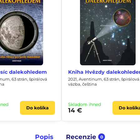
síc dalekohledem
Kniha Hvězdy dalekohled
num, 63 strán, špirálová
2021, Aventinum, 63 strán, špirálová
ina
väzba, čeština
hneď
Skladom ihneď
Do košíka
Do košík
14 €
Popis
Recenzie
0