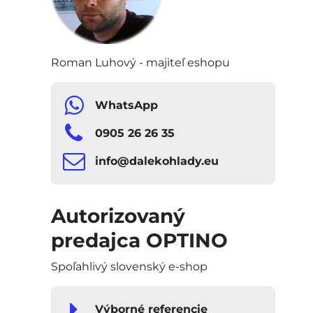
Roman Luhový - majiteľ eshopu
WhatsApp
0905 26 26 35
info​​@dalekohlady​​.eu
Autorizovaný
predajca OPTINO
Spoľahlivý slovenský e-shop
Výborné referencie