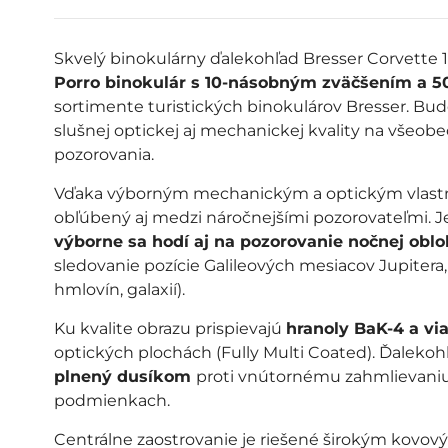
Skvelý binokulárny ďalekohľad Bresser Corvette 
Porro binokulár s 10-násobným zväčšením a 
sortimente turistických binokulárov Bresser. Bu
slušnej optickej aj mechanickej kvality na všeobe
pozorovania.
Vďaka výborným mechanickým a optickým vlastno
obľúbený aj medzi náročnejšími pozorovateľmi. 
výborne sa hodí aj na pozorovanie nočnej obl
sledovanie pozície Galileových mesiacov Jupitera,
hmlovín, galaxií).
Ku kvalite obrazu prispievajú
hranoly BaK-4 a vi
optických plochách (Fully Multi Coated). Ďaleko
plnený dusíkom
proti vnútornému zahmlievaniu
podmienkach.
Centrálne zaostrovanie je riešené širokým kovov