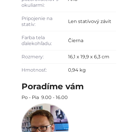
okuliarmi:
Pripojenie na
Len statívový závit
statív:
Farba tela
Čierna
ďalekohľadu:
Rozmery:
16,1 x 19,9 x 6,3 cm
Hmotnosť:
0,94 kg
Poradíme vám
Po - Pia 9.00 - 16.00