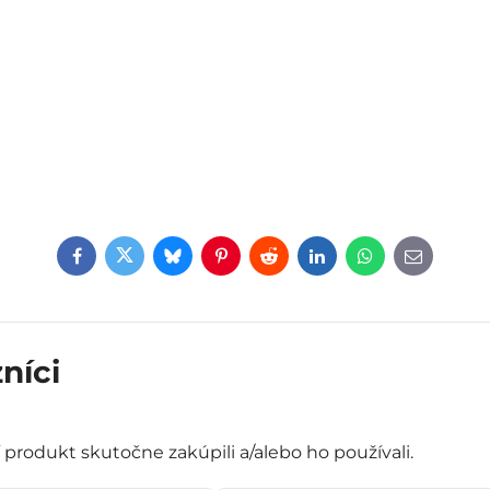
Facebook
Twitter
Bluesky
Pinterest
Reddit
LinkedIn
WhatsApp
E-
mail
níci
í produkt skutočne zakúpili a/alebo ho používali.