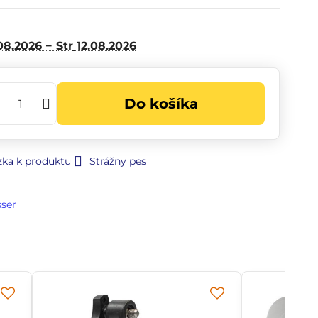
08.2026 −
Str
12.08.2026
Do košíka
zka k produktu
Strážny pes
sser