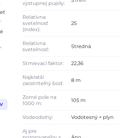
5 mm
výstupnej pupily:
ú
eť
Relatívna
.
svetelnosť
25
(index):
né
Relatívna
m.
Stredná
svetelnosť:
Stmievací faktor:
22,36
Najkratší
8 m
zaostriteľný bod:
Zorné pole na
105 m
1000 m:
V
Vodeodolný:
Vodotesný + plyn
Aj pre
pozorovateľov s
Áno