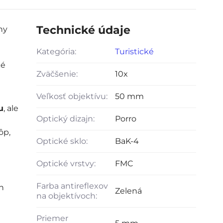
Technické údaje
ny
Kategória:
Turistické
ké
Zväčšenie:
10x
Veľkosť objektívu:
50 mm
u
, ale
Optický dizajn:
Porro
ôp,
Optické sklo:
BaK-4
Optické vrstvy:
FMC
Farba antireflexov
h
Zelená
na objektívoch:
Priemer