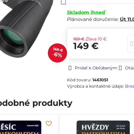
Skladom ihneď
Plánované doručenie:
Út
11.
159 €
Zľava
10 €
149 €
159 €
6%
Pridať k Obľúbeným
Otá
Kód tovaru:
1461051
Výrobca a kontaktné údaje:
Bre
podobné produkty