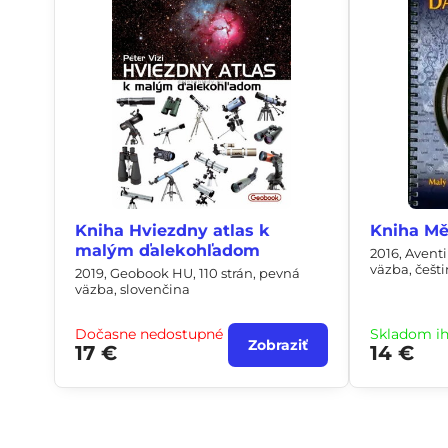
Kniha Hviezdny atlas k
Kniha Mě
malým ďalekohľadom
2016, Aventi
väzba, češt
2019, Geobook HU, 110 strán, pevná
väzba, slovenčina
Dočasne nedostupné
Skladom i
Zobraziť
17 €
14 €