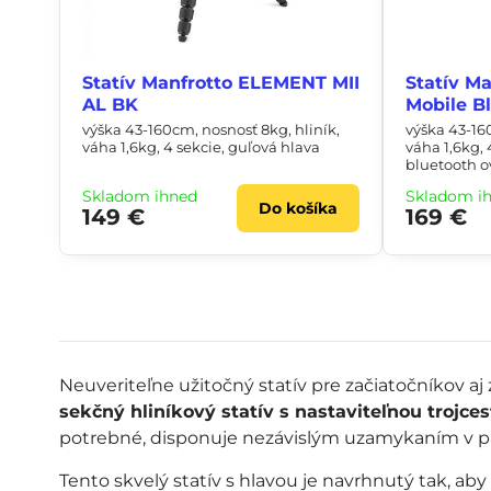
Statív Manfrotto ELEMENT MII
Statív M
AL BK
Mobile B
výška 43-160cm, nosnosť 8kg, hliník,
výška 43-16
váha 1,6kg, 4 sekcie, guľová hlava
váha 1,6kg, 
bluetooth o
šírka 8,4cm
Skladom ihneď
Skladom i
Do košíka
149 €
169 €
Neuveriteľne užitočný statív pre začiatočníkov a
sekčný hliníkový statív s nastaviteľnou trojce
potrebné, disponuje nezávislým uzamykaním v pa
Tento skvelý statív s hlavou je navrhnutý tak, aby