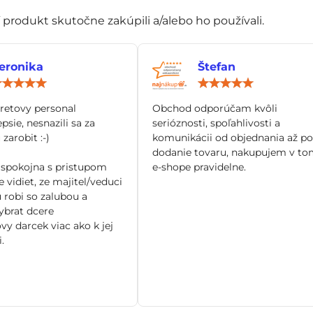
í produkt skutočne zakúpili a/alebo ho používali.
eronika
Štefan
Hodnotenie:
Hod
5
5
/
/
tretovy personal
Obchod odporúčam kvôli
5
5
epsie, nesnazili sa za
serióznosti, spoľahlivosti a
zarobit :-)
komunikácii od objednania až po
dodanie tovaru, nakupujem v to
spokojna s pristupom
e-shope pravidelne.
 vidiet, ze majitel/veduci
 robi so zalubou a
brat dcere
vy darcek viac ako k jej
.