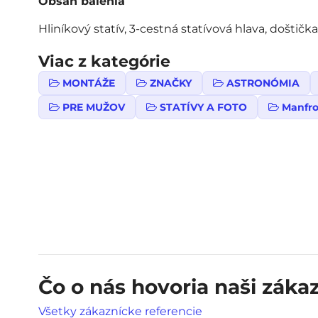
Obsah balenia
Hliníkový statív, 3-cestná statívová hlava, doštička
Viac z kategórie
MONTÁŽE
ZNAČKY
ASTRONÓMIA
PRE MUŽOV
STATÍVY A FOTO
Manfro
Čo o nás hovoria naši zákaz
Všetky zákaznícke referencie