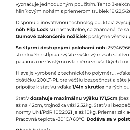
vyznačuje jednoduchým použitím. Tento 3-sekčný
hliníkovým nohám s priemerom trubiek 19/22,5
Disponuje inovatívnou technológiou, ktorá zvyšuj
nôh Flip Lock
sú nastaviteľné, čo znamená, že sa 
Gumové zakončenie nožičiek
poskytne všetku p
So štyrmi dostupnými polohami nôh
(25°/46°/6
stredového stĺpika zvýšite výškový rozsah statívu
pákami a nezávislými ovládačmi vo všetkých tro
Hlava je vyrobená z technického polyméru, vďaka
doštičku 200LT-PL pre väčšiu bezpečnosť a ešte 
pripojíte k statívu vďaka
1/4in skrutke
na rýchlou
Statív
dosahuje maximálnu výšku 171,5cm
(bez 
až na 42cm, trojnožka váži 2,52kg. Statív si bez
normy UNI/PdR 105:2021 je až 10kg. Priemer zákla
Pracovná teplota -30°C/+60°C.
Dodáva sa v polst