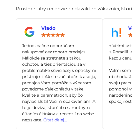
Prosíme, aby recenzie pridávali len zákazníci, ktor
Vlado
V
Hodnotenie:
5
/
Jednoznačne odporúčam
+ Velmi us
5
nakupovať cez tohoto predajcu.
+ Poradili l
Málokde sa stretnete s takou
kazdu cenu 
ochotou a tiež orientáciou sa v
problematike súvisiacej s optickými
Velmi som 
prístrojmi. Ak ste začiatočník ako ja,
obchodu. Je
predajca Vám pomôže s výberom
svoju pracu
povedzme ďalekohľadu v takej
pomohol vy
kvalite a parametroch, aby čo
narodenino
najviac slúžil Vašim očakávaniam. A
spokojnosti
to je devíza, ktorú iba samotným
čítaním článkov a recenzií na webe
nezískate.
Čítať ďalej...