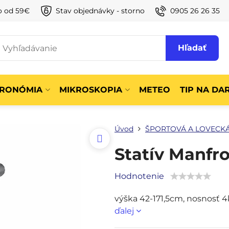
o od 59€
Stav objednávky - storno
0905 26 26 35
Hľadať
TRONÓMIA
MIKROSKOPIA
METEO
TIP NA DA
Úvod
ŠPORTOVÁ A LOVECKÁ
Statív Manfro
Hodnotenie
výška 42-171,5cm, nosnosť 4k
ďalej