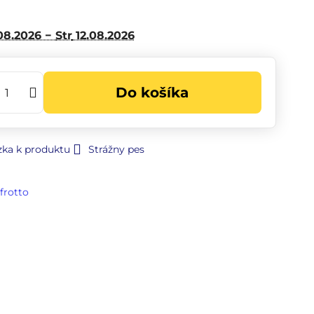
08.2026 −
Str
12.08.2026
Do košíka
zka k produktu
Strážny pes
frotto