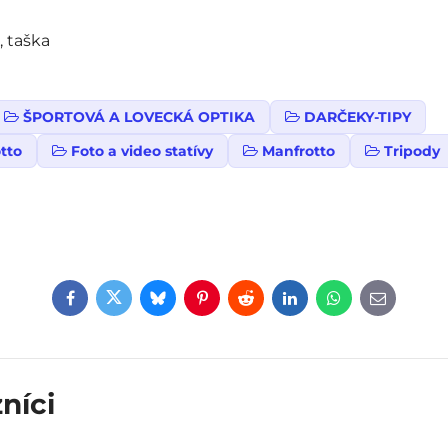
, taška
ŠPORTOVÁ A LOVECKÁ OPTIKA
DARČEKY-TIPY
tto
Foto a video statívy
Manfrotto
Tripody
Facebook
Twitter
Bluesky
Pinterest
Reddit
LinkedIn
WhatsApp
E-
mail
níci