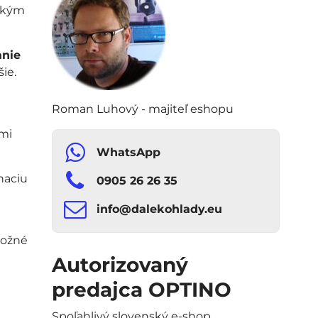
ahkým
nie
ie.
Roman Luhový - majiteľ eshopu
ími
WhatsApp
naciu
0905 26 26 35
info​​@dalekohlady​​.eu
možné
Autorizovaný
predajca OPTINO
Spoľahlivý slovenský e-shop