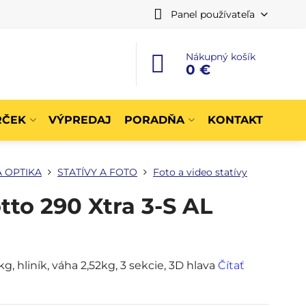
Panel používateľa
Nákupný košík
0 €
RČEK
VÝPREDAJ
PORADŇA
KONTAKT
 OPTIKA
STATÍVY A FOTO
Foto a video statívy
tto 290 Xtra 3-S AL
g, hliník, váha 2,52kg, 3 sekcie, 3D hlava
Čítať