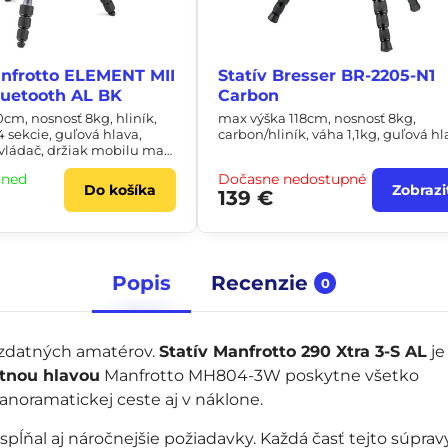
anfrotto ELEMENT MII
Statív Bresser BR-2205-N1
luetooth AL BK
Carbon
0cm, nosnosť 8kg, hliník,
max výška 118cm, nosnosť 8kg,
4 sekcie, guľová hlava,
carbon/hliník, váha 1,1kg, guľová hl
vládač, držiak mobilu max
hneď
Dočasne nedostupné
Do košíka
Zobrazi
139 €
Popis
Recenzie
0
j zdatných amatérov.
Statív Manfrotto 290 Xtra 3-S AL
j
stnou hlavou
Manfrotto MH804-3W poskytne všetko
noramatickej ceste aj v náklone.
 spĺňal aj náročnejšie požiadavky. Každá časť tejto súprav