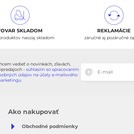
TOVAR SKLADOM
REKLAMÁCIE
produktov naozaj skladom
záručné aj pozáručné o
hcem vedieť o novinkách, zľavách,
ýpredajoch -
súhlasím so spracovaním
sobných údajov na účely e-mailového
arketingu
Ako nakupovať
Obchodné podmienky