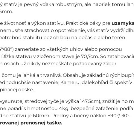
 statív je pevný vďaka robustným, ale napriek tomu ľ
/26mm.
e životnosť a výkon statívu. Praktické páky pre
uzamyka
nemusíte strachovať o opotrebenie, váš statív vydrží dlhš
otrebnú stabilitu bez ohľadu na počasie alebo terén.
6°/88°) zameriate zo všetkých uhlov alebo pomocou
. Dĺžka statívu v zloženom stave je 70,7cm. So zaťahovac
ch osiach už nikdy nezmeškáte požadovaný záber.
 čomu je ľahká a trvanlivá. Obsahuje základnú rýchloupí
jednoduchšie nastavenie. Kameru, ďalekohľad či spektív
pínacej doske.
vysunutej stredovej tyče je výška 147,5cm), znížiť je ho 
pečne poradí s hmotnosťou 4kg, bezpečné zaťaženie podľa
dne statívu je 60mm. Predný a bočný náklon +90°/-30°.
rovanej prenosnej taške.