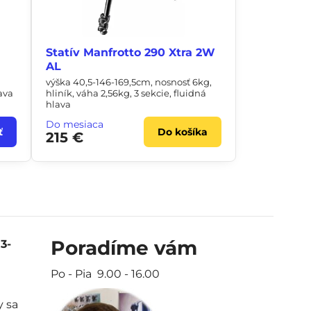
Statív Manfrotto 290 Xtra 2W
AL
výška 40,5-146-169,5cm, nosnosť 6kg,
ava
hliník, váha 2,56kg, 3 sekcie, fluidná
hlava
Do mesiaca
ť
Do košíka
215 €
Poradíme vám
e
3-
Po - Pia 9.00 - 16.00
y sa